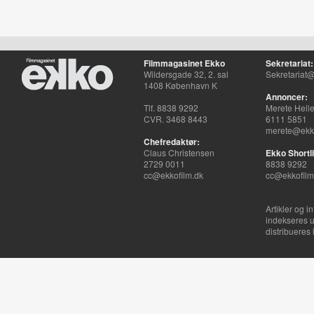
Filmmagasinet Ekko
Sekretariat:
Wildersgade 32, 2. sal
Sekretariat@
1408 København K
Annoncer:
Tlf. 8838 9292
Merete Hell
CVR. 3468 8443
6111 5851
merete@ekko
Chefredaktør:
Claus Christensen
Ekko Shortli
2729 0011
8838 9292
cc@ekkofilm.dk
cc@ekkofilm
Artikler og i
indekseres u
distribueres