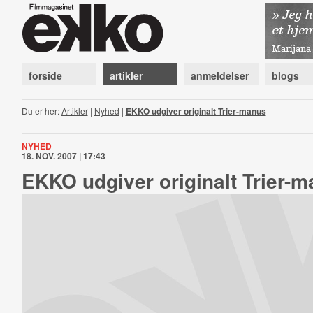
forside
artikler
anmeldelser
blogs
Du er her:
Artikler
|
Nyhed
|
EKKO udgiver originalt Trier-manus
NYHED
18. NOV. 2007 | 17:43
EKKO udgiver originalt Trier-