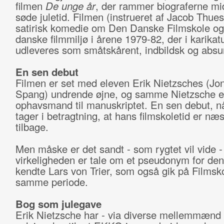
filmen
De unge år
, der rammer biograferne mid
søde juletid. Filmen (instrueret af Jacob Thue
satirisk komedie om Den Danske Filmskole og
danske filmmiljø i årene 1979-82, der i karika
udleveres som småtskårent, indbildsk og absu
En sen debut
Filmen er set med eleven Erik Nietzsches (Jo
Spang) undrende øjne, og samme Nietzsche e
ophavsmand til manuskriptet. En sen debut, 
tager i betragtning, at hans filmskoletid er næ
tilbage.
Men måske er det sandt - som rygtet vil vide - 
virkeligheden er tale om et pseudonym for de
kendte Lars von Trier, som også gik på Filmsko
samme periode.
Bog som julegave
Erik Nietzsche har - via diverse mellemmænd -