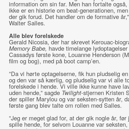
information om sin far. Men han fortalte også, 
ikke er en historie om beat-generationen, me
der gik forud. Det handler om de formative år,”
Walter Salles.
Alle blev forelskede
Gerald Nicosia, der har skrevet Kerouac-biogr
Memory Babe,
havde timelange lydoptagelser
Cassadys første kone, Louanne Henderson (Ma
film og bog), med på boot camp’en.
”Da vi hørte optagelserne, fik hun pludselig e
og den var så kærlig, og pludselig var vi alle to
forelskede i hende. Vi ville ikke kunne have la
uden hende,” sagde
Twilight
-stjernen Kristen 
der spiller Marylou og var seksten-sytten år, 
første gang blev talte om rollen med Salles.
”Jeg er meget glad for, at der gik nogle år, før 
spille hende, for selvom Louanne var seksten,