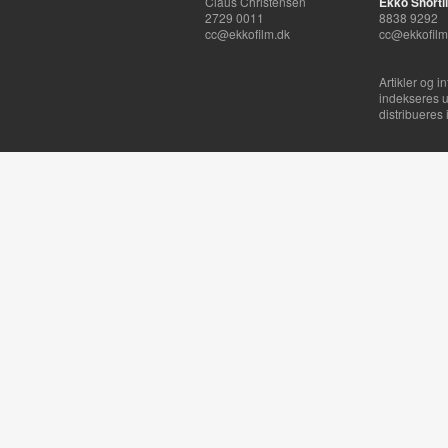
Claus Christensen
Ekko Shortli
2729 0011
8838 9292
cc@ekkofilm.dk
cc@ekkofilm
Artikler og i
indekseres u
distribueres