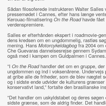
Sådan filosoferede instruktøren Walter Salles 
pressemødet i Cannes, efter hans længe vent
Kerouac-filmatisering
On the Road
havde fået
verdenspremiere.
Salles er efterhånden ekspert i roadmovie-ge
dens kredsen om en ungdommelig, rastløs søg
mening. Hans
Motorcykeldagbog
fra 2004 om 
Che Guevaras dannelsesrejse gennem Sydame
også med i kampen om Guldpalmen i Cannes.
”I
On the Road
handler det om en gruppe, der r
ungdommen og ind i voksenårene. Undervejs 
at gribe alle de friheder, som de blev nægtet 
og i sidste ende udvider de kulturens grænser 
konservativt land,” fortalte den brasilianske ins
”Det handler om uskyldstabet og deres søgen 
sidste grænse, som de aldrig finder. Det hand