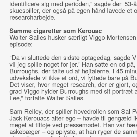
identificere sig med perioden,” sagde den 53-å
skuespiller, der også på egen hånd lavede et 
researcharbejde.
Samme cigaretter som Kerouac
Walter Salles husker særligt Viggo Mortensen 
episode:
”Da vi sluttede den sidste optagedag, sagde V
vil jeg spille noget for jer.’ Han satte en cd på,
Burroughs, der talte ud af højtalerne. I 45 minu
udvekslede vi ikke et ord, vi lyttede bare på B
Det viser, hvor meget research, der er gjort, og
grad Viggo hylder Burroughs med sit portræt a
Lee,” fortalte Walter Salles.
Sam Reiley, der spiller hovedrollen som Sal P
Jack Kerouacs alter ego – havde til gengæld i
meget at tilføje ved pressemødet. Han var hæ
askebæger – og oplyste, at han ryger de sam