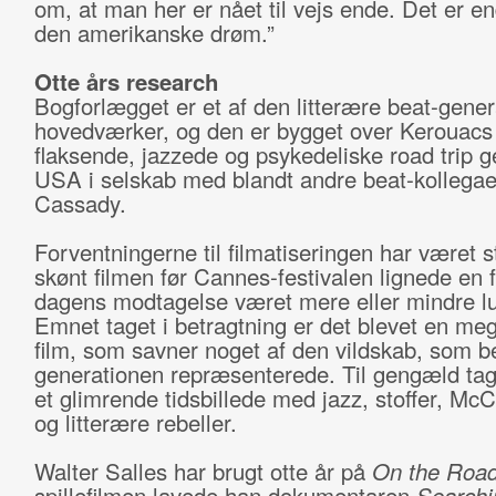
om, at man her er nået til vejs ende. Det er e
den amerikanske drøm.”
Otte års research
Bogforlægget er et af den litterære beat-gener
hovedværker, og den er bygget over Kerouacs
flaksende, jazzede og psykedeliske road trip
USA i selskab med blandt andre beat-kollega
Cassady.
Forventningerne til filmatiseringen har været 
skønt filmen før Cannes-festivalen lignede en f
dagens modtagelse været mere eller mindre l
Emnet taget i betragtning er det blevet en me
film, som savner noget af den vildskab, som b
generationen repræsenterede. Til gengæld tag
et glimrende tidsbillede med jazz, stoffer, Mc
og litterære rebeller.
Walter Salles har brugt otte år på
On the Road
spillefilmen lavede han dokumentaren
Searchi