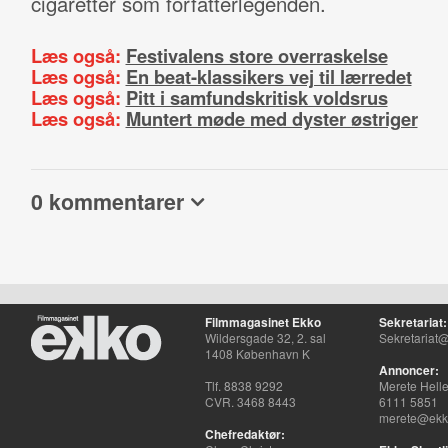
cigaretter som forfatterlegenden.
Læs også:
Festivalens store overraskelse
Læs også:
En beat-klassikers vej til lærredet
Læs også:
Pitt i samfundskritisk voldsrus
Læs også:
Muntert møde med dyster østriger
0 kommentarer
Filmmagasinet Ekko
Sekretariat:
Wildersgade 32, 2. sal
Sekretariat@
1408 København K
Annoncer:
Tlf. 8838 9292
Merete Hell
CVR. 3468 8443
6111 5851
merete@ekko
Chefredaktør: