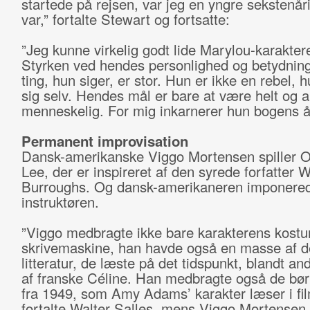
startede på rejsen, var jeg en yngre sekstenår
var,” fortalte Stewart og fortsatte:
”Jeg kunne virkelig godt lide Marylou-karakter
Styrken ved hendes personlighed og betydning
ting, hun siger, er stor. Hun er ikke en rebel, 
sig selv. Hendes mål er bare at være helt og a
menneskelig. For mig inkarnerer hun bogens å
Permanent improvisation
Dansk-amerikanske Viggo Mortensen spiller O
Lee, der er inspireret af den syrede forfatter W
Burroughs. Og dansk-amerikaneren imponere
instruktøren.
”Viggo medbragte ikke bare karakterens kost
skrivemaskine, han havde også en masse af 
litteratur, de læste på det tidspunkt, blandt an
af franske Céline. Han medbragte også de bø
fra 1949, som Amy Adams’ karakter læser i fi
fortalte Walter Salles, mens Viggo Mortensen