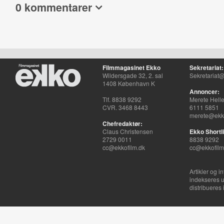
0 kommentarer
Filmmagasinet Ekko
Sekretariat:
Wildersgade 32, 2. sal
Sekretariat@
1408 København K
Annoncer:
Tlf. 8838 9292
Merete Hell
CVR. 3468 8443
6111 5851
merete@ekko
Chefredaktør:
Claus Christensen
Ekko Shortli
2729 0011
8838 9292
cc@ekkofilm.dk
cc@ekkofilm
Artikler og i
indekseres u
distribueres