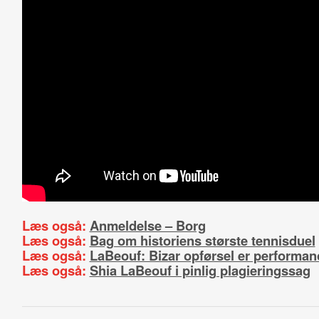
Læs også:
Anmeldelse – Borg
Læs også:
Bag om historiens største tennisduel
Læs også:
LaBeouf: Bizar opførsel er performa
Læs også:
Shia LaBeouf i pinlig plagieringssag