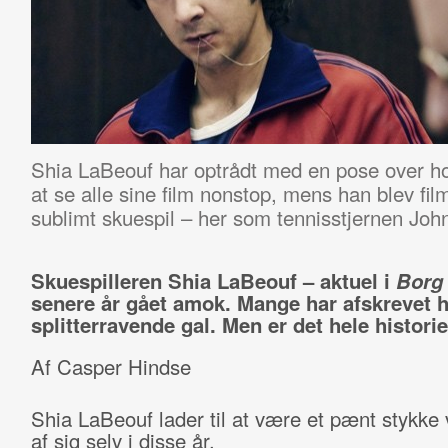
Shia LaBeouf har optrådt med en pose over hov
at se alle sine film nonstop, mens han blev fi
sublimt skuespil – her som tennisstjernen Jo
Skuespilleren Shia LaBeouf – aktuel i
Bor
senere år gået amok. Mange har afskrevet
splitterravende gal. Men er det hele histori
Af Casper Hindse
Shia LaBeouf lader til at være et pænt stykke
af sig selv i disse år.