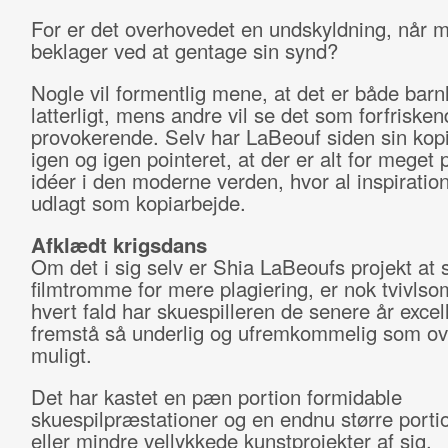
For er det overhovedet en undskyldning, når 
beklager ved at gentage sin synd?
Nogle vil formentlig mene, at det er både barnl
latterligt, mens andre vil se det som forfriske
provokerende. Selv har LaBeouf siden sin ko
igen og igen pointeret, at der er alt for meget 
idéer i den moderne verden, hvor al inspiration
udlagt som kopiarbejde.
Afklædt krigsdans
Om det i sig selv er Shia LaBeoufs projekt at 
filmtromme for mere plagiering, er nok tvivlso
hvert fald har skuespilleren de senere år excell
fremstå så underlig og ufremkommelig som o
muligt.
Det har kastet en pæn portion formidable
skuespilpræstationer og en endnu større port
eller mindre vellykkede kunstprojekter af sig.