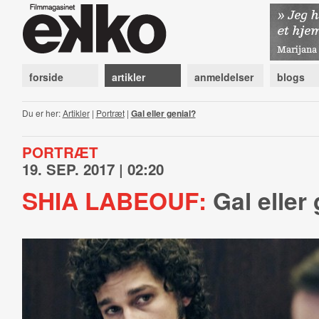
forside
artikler
anmeldelser
blogs
Du er her:
Artikler
|
Portræt
|
Gal eller genial?
PORTRÆT
19. SEP. 2017 | 02:20
SHIA LABEOUF:
Gal eller 