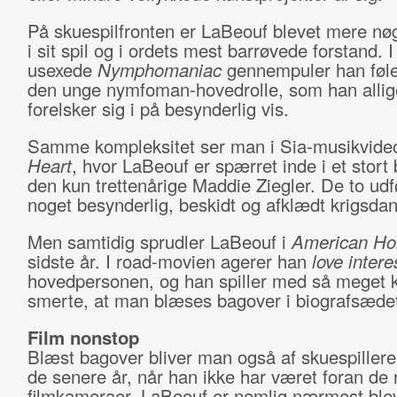
På skuespilfronten er LaBeouf blevet mere n
i sit spil og i ordets mest barrøvede forstand. I
usexede
Nymphomaniac
gennempuler han føle
den unge nymfoman-hovedrolle, som han allig
forelsker sig i på besynderlig vis.
Samme kompleksitet ser man i Sia-musikvid
Heart
, hvor LaBeouf er spærret inde i et stort
den kun trettenårige Maddie Ziegler. De to udf
noget besynderlig, beskidt og afklædt krigsdan
Men samtidig sprudler LaBeouf i
American Ho
sidste år. I road-movien agerer han
love intere
hovedpersonen, og han spiller med så meget
smerte, at man blæses bagover i biografsæde
Film nonstop
Blæst bagover bliver man også af skuespiller
de senere år, når han ikke har været foran de 
filmkameraer. LaBeouf er nemlig nærmest ble