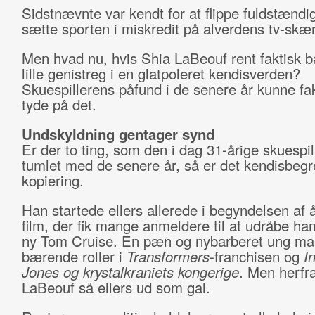
Sidstnævnte var kendt for at flippe fuldstændi
sætte sporten i miskredit på alverdens tv-sk
Men hvad nu, hvis Shia LaBeouf rent faktisk b
lille genistreg i en glatpoleret kendisverden?
Skuespillerens påfund i de senere år kunne fak
tyde på det.
Undskyldning gentager synd
Er der to ting, som den i dag 31-årige skuespil
tumlet med de senere år, så er det kendisbegr
kopiering.
Han startede ellers allerede i begyndelsen af å
film, der fik mange anmeldere til at udråbe h
ny Tom Cruise. En pæn og nybarberet ung m
bærende roller i
Transformers
-franchisen og
I
Jones og krystalkraniets kongerige
. Men herfr
LaBeouf så ellers ud som gal.