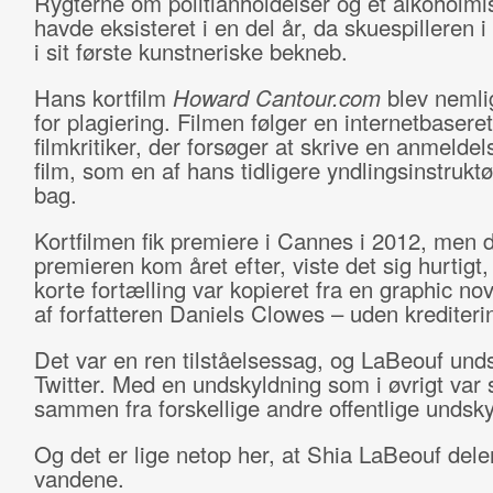
Rygterne om politianholdelser og et alkoholmi
havde eksisteret i en del år, da skuespilleren 
i sit første kunstneriske bekneb.
Hans kortfilm
Howard Cantour.com
blev nemli
for plagiering. Filmen følger en internetbaseret
filmkritiker, der forsøger at skrive en anmeldel
film, som en af hans tidligere yndlingsinstruktø
bag.
Kortfilmen fik premiere i Cannes i 2012, men d
premieren kom året efter, viste det sig hurtigt,
korte fortælling var kopieret fra en graphic nov
af forfatteren Daniels Clowes – uden krediteri
Det var en ren tilståelsessag, og LaBeouf unds
Twitter. Med en undskyldning som i øvrigt var 
sammen fra forskellige andre offentlige undsk
Og det er lige netop her, at Shia LaBeouf dele
vandene.