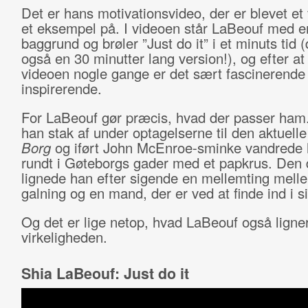
Det er hans motivationsvideo, der er blevet et vi
et eksempel på. I videoen står LaBeouf med e
baggrund og brøler ”Just do it” i et minuts tid (
også en 30 minutter lang version!), og efter at
videoen nogle gange er det sært fascinerende 
inspirerende.
For LaBeouf gør præcis, hvad der passer ha
han stak af under optagelserne til den aktuelle
Borg
og iført John McEnroe-sminke vandrede h
rundt i Gøteborgs gader med et papkrus. Den
lignede han efter sigende en mellemting mell
galning og en mand, der er ved at finde ind i si
Og det er lige netop, hvad LaBeouf også ligner
virkeligheden.
Shia LaBeouf: Just do it