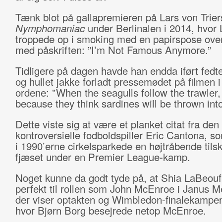
Tænk blot på gallapremieren på Lars von Trier
Nymphomaniac
under Berlinalen i 2014, hvor
troppede op i smoking med en papirspose ove
med påskriften: ”I’m Not Famous Anymore.”
Tidligere på dagen havde han endda iført fedte
og hullet jakke forladt pressemødet på filmen 
ordene: ”When the seagulls follow the trawler, i
because they think sardines will be thrown int
Dette viste sig at være et planket citat fra den
kontroversielle fodboldspiller Eric Cantona, 
i 1990’erne cirkelsparkede en højtråbende tilsk
fjæset under en Premier League-kamp.
Noget kunne da godt tyde på, at Shia LaBeouf
perfekt til rollen som John McEnroe i Janus 
der viser optakten og Wimbledon-finalekampen
hvor Bjørn Borg besejrede netop McEnroe.