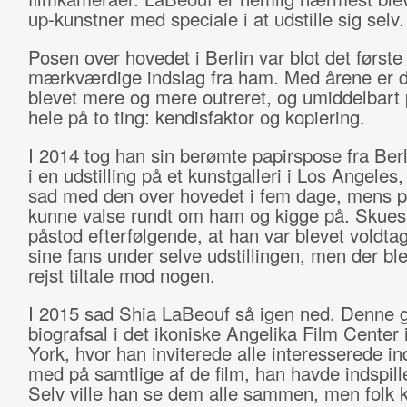
up-kunstner med speciale i at udstille sig selv.
Posen over hovedet i Berlin var blot det første
mærkværdige indslag fra ham. Med årene er d
blevet mere og mere outreret, og umiddelbart 
hele på to ting: kendisfaktor og kopiering.
I 2014 tog han sin berømte papirspose fra Ber
i en udstilling på et kunstgalleri i Los Angeles
sad med den over hovedet i fem dage, mens 
kunne valse rundt om ham og kigge på. Skuesp
påstod efterfølgende, at han var blevet voldtag
sine fans under selve udstillingen, men der ble
rejst tiltale mod nogen.
I 2015 sad Shia LaBeouf så igen ned. Denne g
biografsal i det ikoniske Angelika Film Center
York, hvor han inviterede alle interesserede in
med på samtlige af de film, han havde indspillet
Selv ville han se dem alle sammen, men folk 