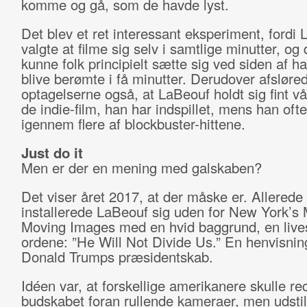
komme og gå, som de havde lyst.
Det blev et ret interessant eksperiment, fordi
valgte at filme sig selv i samtlige minutter, og 
kunne folk principielt sætte sig ved siden af h
blive berømte i få minutter. Derudover afsløre
optagelserne også, at LaBeouf holdt sig fint v
de indie-film, han har indspillet, mens han oft
igennem flere af blockbuster-hittene.
Just do it
Men er der en mening med galskaben?
Det viser året 2017, at der måske er. Allerede 
installerede LaBeouf sig uden for New York’s
Moving Images med en hvid baggrund, en live
ordene: ”He Will Not Divide Us.” En henvisning
Donald Trumps præsidentskab.
Idéen var, at forskellige amerikanere skulle rec
budskabet foran rullende kameraer, men udstil