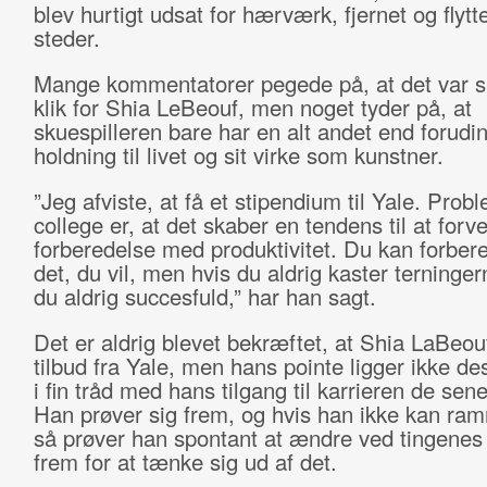
blev hurtigt udsat for hærværk, fjernet og flytte
steder.
Mange kommentatorer pegede på, at det var sl
klik for Shia LeBeouf, men noget tyder på, at
skuespilleren bare har en alt andet end forudi
holdning til livet og sit virke som kunstner.
”Jeg afviste, at få et stipendium til Yale. Pro
college er, at det skaber en tendens til at forv
forberedelse med produktivitet. Du kan forbere
det, du vil, men hvis du aldrig kaster terninger
du aldrig succesfuld,” har han sagt.
Det er aldrig blevet bekræftet, at Shia LaBeouf
tilbud fra Yale, men hans pointe ligger ikke de
i fin tråd med hans tilgang til karrieren de sene
Han prøver sig frem, og hvis han ikke kan ram
så prøver han spontant at ændre ved tingenes 
frem for at tænke sig ud af det.