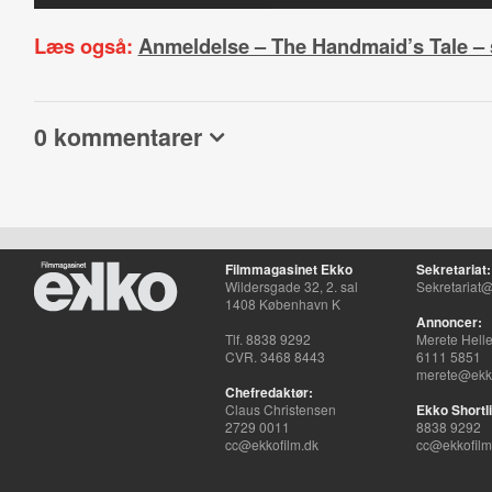
Læs også:
Anmeldelse – The Handmaid’s Tale –
0 kommentarer
Filmmagasinet Ekko
Sekretariat:
Wildersgade 32, 2. sal
Sekretariat@
1408 København K
Annoncer:
Tlf. 8838 9292
Merete Hell
CVR. 3468 8443
6111 5851
merete@ekko
Chefredaktør:
Claus Christensen
Ekko Shortli
2729 0011
8838 9292
cc@ekkofilm.dk
cc@ekkofilm