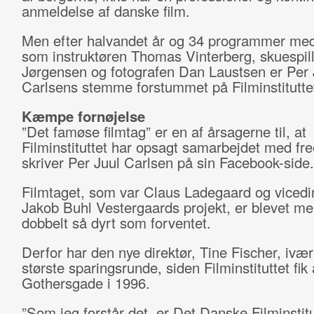
anmeldelse af danske film.
Men efter halvandet år og 34 programmer me
som instruktøren Thomas Vinterberg, skuespill
Jørgensen og fotografen Dan Laustsen er Per 
Carlsens stemme forstummet på Filminstitutte
Kæmpe fornøjelse
”Det famøse filmtag” er en af årsagerne til, at
Filminstituttet har opsagt samarbejdet med fr
skriver Per Juul Carlsen på sin Facebook-side.
Filmtaget, som var Claus Ladegaard og vicedi
Jakob Buhl Vestergaards projekt, er blevet me
dobbelt så dyrt som forventet.
Derfor har den nye direktør, Tine Fischer, ivæ
største sparingsrunde, siden Filminstituttet fik
Gothersgade i 1996.
”Som jeg forstår det, er Det Danske Filminstitu