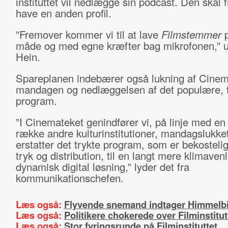
instituttet vil nedlægge sin podcast. Den skal
have en anden profil.
”Fremover kommer vi til at lave
Filmstemmer
måde og med egne kræfter bag mikrofonen,” u
Hein.
Spareplanen indebærer også lukning af Cine
mandagen og nedlæggelsen af det populære, t
program.
”I Cinemateket genindfører vi, på linje med en
række andre kulturinstitutioner, mandagslukke
erstatter det trykte program, som er bekostelig
tryk og distribution, til en langt mere klimavenl
dynamisk digital løsning,” lyder det fra
kommunikationschefen.
Læs også:
Flyvende snemand indtager Himmelb
Læs også:
Politikere chokerede over Filminstitut
Læs også:
Stor fyringsrunde på Filminstituttet