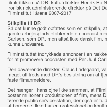
filmkritikken på DR, kulturdirektør Henrik Bo N
ironisk nok administrerende direktør på Det D
Filminstitut i årene 2007-2017.
Stikpille til DR
Så det kunne godt opfattes som en stikpille, a
gamle arbejdsplads etablerede en podcast me
Carlsen, som DR, men altså ikke dansk film, 
kunne undværes.
Filminstituttet indrykkede annoncer i en rækk
for at promovere podcasten med Per Juul Carl
Den daværende direktør, Claus Ladegaard, va
meget utilfreds med DR’s beslutning om at fje
faste filmanmeldere.
Det hænger i hans øjne ikke sammen, at Filmin
poster millioner i produktionen af film, mens
førende public service-station, der også er fuld
af borgerne, ikke har en professionel og kontin