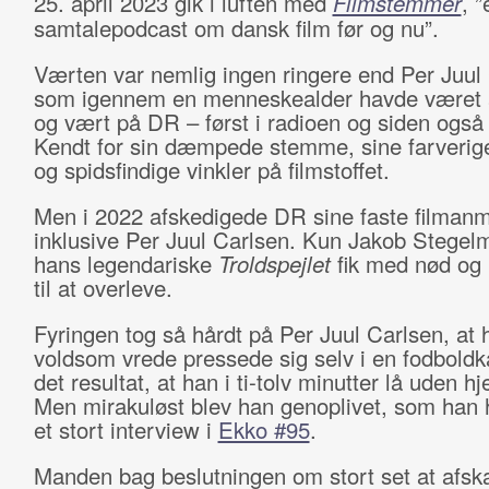
25. april 2023 gik i luften med
Filmstemmer
, ”
samtalepodcast om dansk film før og nu”.
Værten var nemlig ingen ringere end Per Juul
som igennem en menneskealder havde været
og vært på DR – først i radioen og siden også 
Kendt for sin dæmpede stemme, sine farverige
og spidsfindige vinkler på filmstoffet.
Men i 2022 afskedigede DR sine faste filmanm
inklusive Per Juul Carlsen. Kun Jakob Stegel
hans legendariske
Troldspejlet
fik med nød og
til at overleve.
Fyringen tog så hårdt på Per Juul Carlsen, at 
voldsom vrede pressede sig selv i en fodbol
det resultat, at han i ti-tolv minutter lå uden hj
Men mirakuløst blev han genoplivet, som han ha
et stort interview i
Ekko #95
.
Manden bag beslutningen om stort set at afska