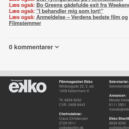
Læs også:
Bo Greens gådefulde exit fra Weeken
Læs også:
”I behandler mig som lort!”
Læs også:
Anmeldelse – Verdens bedste film og
Filmstemmer
0 kommentarer
Filmmagasinet Ekko
Sekretariat:
Wildersgade 32, 2. sal
Sekretariat@
1408 København K
Annoncer:
Tlf. 8838 9292
Merete Hell
CVR. 3468 8443
6111 5851
merete@ekko
Chefredaktør:
Claus Christensen
Ekko Shortli
2729 0011
8838 9292
cc@ekkofilm.dk
cc@ekkofilm