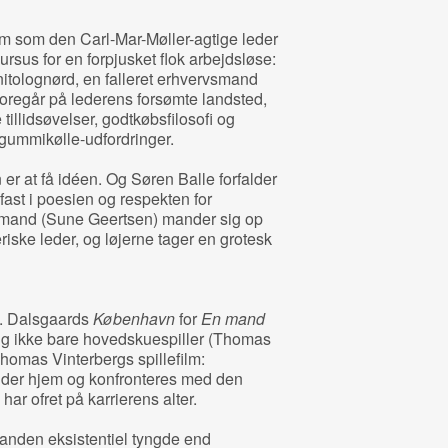
m som den Carl-Mar-Møller-agtige leder
ursus for en forpjusket flok arbejdsløse:
tolognørd, en falleret erhvervsmand
 foregår på lederens forsømte landsted,
illidsøvelser, godtkøbsfilosofi og
ummikølle-udfordringer.
er at få idéen. Og Søren Balle forfalder
fast i poesien og respekten for
 mand (Sune Geertsen) mander sig op
eriske leder, og løjerne tager en grotesk
M. Dalsgaards
København
for
En mand
g ikke bare hovedskuespiller (Thomas
omas Vinterbergs spillefilm:
nder hjem og konfronteres med den
ar ofret på karrierens alter.
t anden eksistentiel tyngde end