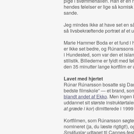
pige i svømmehallen. Han er en 
hendes følelser er lige så komisk
sande.
Jeg mindes ikke at have set en 
så livsbekræftende portræt af et u
Marie Hammer Boda er et fund i 
er ikke set bedre, og Rúnarssons
i Hundested, som var den et islan
stilistik. Billederne er fyldt med 
den 35 minutter lange kortfilm er
Lavet med hjertet
Rúnar Rúnarsson bosatte sig Dan
bedste filmskole” — et brand, som
blandt andet af Ekko
. Men ingen 
uddannet sit største instruktørta
at græde i kor
) dimitterede i 19
Kortfilmen, som Rúnarsson søgte
nomineret (ja, du læste rigtigt!)
Smáfuglar
udtaget til Cannes-festi