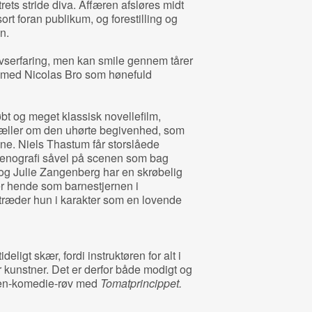
rets stride diva. Affæren afsløres midt
ort foran publikum, og forestilling og
n.
livserfaring, men kan smile gennem tårer
ng med Nicolas Bro som hønefuld
tøbt og meget klassisk novellefilm,
tæller om den uhørte begivenhed, som
bne. Niels Thastum får storslåede
 scenografi såvel på scenen som bag
 og Julie Zangenberg har en skrøbelig
er hende som barnestjernen i
træder hun i karakter som en lovende
ideligt skær, fordi instruktøren for alt i
r kunstner. Det er derfor både modigt og
r ren-komedie-røv med
Tomatprincippet.