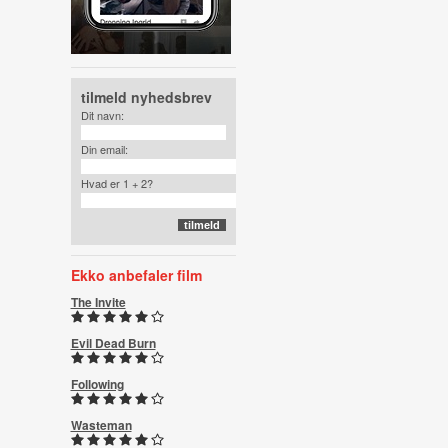
tilmeld nyhedsbrev
Dit navn:
Din email:
Hvad er 1 + 2?
Ekko anbefaler film
The Invite
Evil Dead Burn
Following
Wasteman