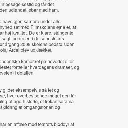
in besøgelsestid og får det
inden udlandet løber med ham.
e have gjort karriere under alle
yhed set med Filmskolens øjne er, at
 høj kvalitet. De er klare, stringente,
rt sagt: bedre end de seneste års
k er årgang 2009 skolens bedste siden
olaj Arcel blev udklækket.
vender ikke kameraet på hovedet eller
fleste) fortæller hverdagens dramaer, og
elen) i detaljen.
 glider eksempelvis så let og
se, hvor overbevisende meget den får
ming-of-age-historie, et trekantsdrama
 skildring af omgangstonen og
ar en affære med teatrets bløddyr af