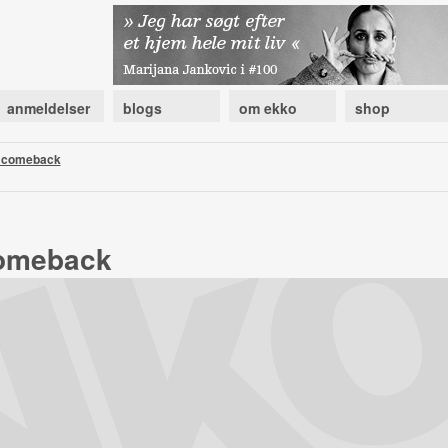
anmeldelser
blogs
om ekko
shop
r comeback
comeback