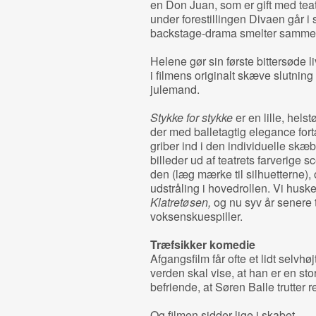
en Don Juan, som er gift med teat
under forestillingen Divaen går i s
backstage-drama smelter samme
Helene gør sin første bittersøde 
i filmens originalt skæve slutni
julemand.
Stykke for stykke
er en lille, hels
der med balletagtig elegance for
griber ind i den individuelle skæ
billeder ud af teatrets farverige
den (læg mærke til silhuetterne),
udstråling i hovedrollen. Vi husk
Klatretøsen,
og nu syv år senere 
voksenskuespiller.
Træfsikker komedie
Afgangsfilm får ofte et lidt selvhøjt
verden skal vise, at han er en sto
befriende, at Søren Balle trutte
Og filmen sidder lige i skabet.