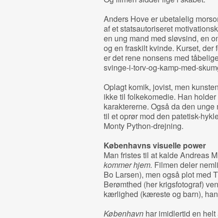
Anders Hove er ubetalelig morso
af et statsautoriseret motivationsk
en ung mand med sløvsind, en oni
og en fraskilt kvinde. Kurset, der
er det rene nonsens med tåbelige t
svinge-i-torv-og-kamp-med-skumg
Oplagt komik, jovist, men kunsten 
ikke til folkekomedie. Han holder 
karaktererne. Også da den unge
til et oprør mod den patetisk-hykl
Monty Python-drejning.
Københavns visuelle power
Man fristes til at kalde Andreas 
kommer hjem.
Filmen deler nemli
Bo Larsen), men også plot med Th
Berømthed (her krigsfotograf) ve
kærlighed (kæreste og barn), han h
København
har imidlertid en hel