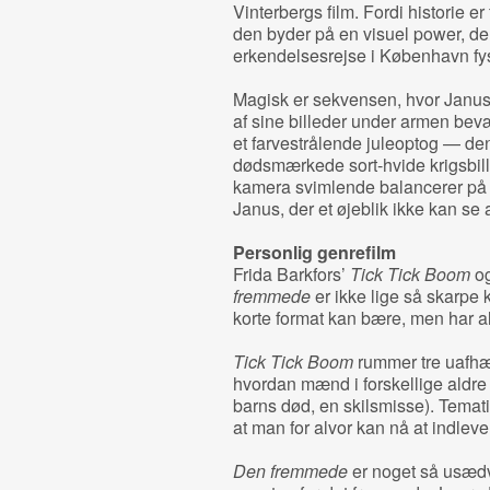
Vinterbergs film. Fordi historie er
den byder på en visuel power, d
erkendelsesrejse i København f
Magisk er sekvensen, hvor Janus 
af sine billeder under armen bevæ
et farvestrålende juleoptog — de
dødsmærkede sort-hvide krigsbill
kamera svimlende balancerer på
Janus, der et øjeblik ikke kan se
Personlig genrefilm
Frida Barkfors’
Tick Tick Boom
og
fremmede
er ikke lige så skarpe k
korte format kan bære, men har a
Tick Tick Boom
rummer tre uafhæn
hvordan mænd i forskellige aldre 
barns død, en skilsmisse). Tematisk
at man for alvor kan nå at indleve
Den fremmede
er noget så usædv