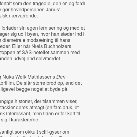
 fortalt som den tragedie, den er, og fordi
er gør hovedpersonen Janus’
ysisk nærværende.
forlader sin egen fernisering og med et
ger sig ud i byen, hvor han støder ind i
n diametrale modsætning til hans
eder. Eller når Niels Buchholzers
 toppen af SAS-hotellet sammen med
 anden udvej end selvmordet.
 Nuka Wølk Mathiassens
Den
ortfilm. De slår større brød op, end det
lligevel begge noget at byde på.
gige historier, der tilsammen viser,
tackler deres afmagt (en fars druk, et
 interessant, men tiden er for kort til,
 sig i karaktererne.
anligt som okkult scifi-gyser om