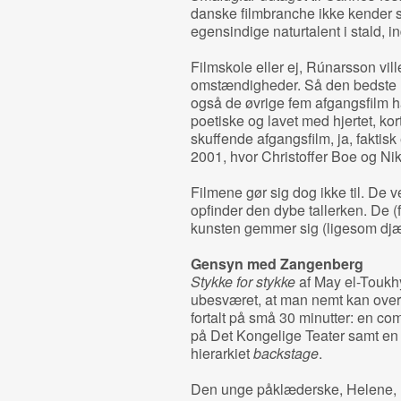
danske filmbranche ikke kender s
egensindige naturtalent i stald, 
Filmskole eller ej, Rúnarsson vill
omstændigheder. Så den bedste n
også de øvrige fem afgangsfilm har
poetiske og lavet med hjertet, ko
skuffende afgangsfilm, ja, faktis
2001, hvor Christoffer Boe og Nik
Filmene gør sig dog ikke til. De 
opfinder den dybe tallerken. De (
kunsten gemmer sig (ligesom djæv
Gensyn med Zangenberg
Stykke for stykke
af May el-Toukhy
ubesværet, at man nemt kan over
fortalt på små 30 minutter: en co
på Det Kongelige Teater samt en
hierarkiet
backstage
.
Den unge påklæderske, Helene, h