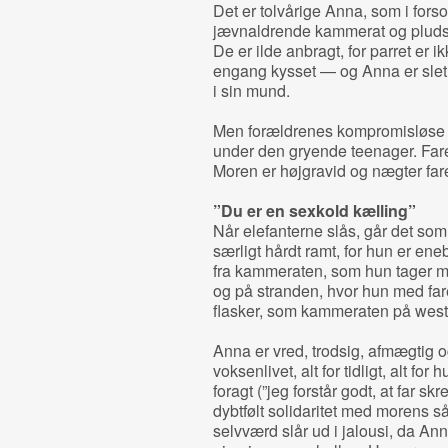
Det er tolvårige Anna, som i fors
jævnaldrende kammerat og pludsel
De er ilde anbragt, for parret er 
engang kysset — og Anna er slet i
i sin mund.
Men forældrenes kompromisløse s
under den gryende teenager. Far
Moren er højgravid og nægter fa
”Du er en sexkold kælling”
Når elefanterne slås, går det so
særligt hårdt ramt, for hun er eneb
fra kammeraten, som hun tager med
og på stranden, hvor hun med fare
flasker, som kammeraten på wester
Anna er vred, trodsig, afmægtig og
voksenlivet, alt for tidligt, alt fo
foragt (”jeg forstår godt, at far sk
dybtfølt solidaritet med morens s
selvværd slår ud i jalousi, da 