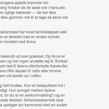
oningens øjeblik krammer sin
ig hvisker de tre søde ord i hans øre.
ikke rigtige kærester — de har ikke
kke gammel nok til at tage så store ord
kilsmisse har revet familietæppet væk
en er skredet med en anden kvinde.
ren kontakt med Anna.
m bekendt ud over græsset. Og Anna er
arn og har ingen at støtte sig til. Bortset
 ned til farens efterforladte fiskekutter
ns riffel skyder til måls efter tomme
n-vis kaster op i luften.
 helt hudløs. Hun er katapulteret ind i
r hurtigt. Hun svinger mellem farens
red, for du er en sexkold kælling”) og en
årede følelser. Skilsmissebarnets lave
Anna opdager sin kammerat med en anden