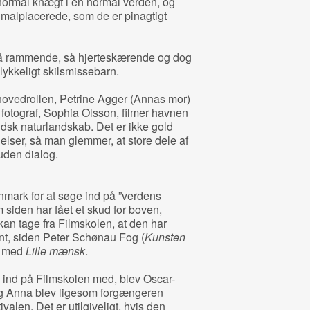
normal knægt i en normal verden, og
 malplacerede, som de er pinagtigt
så rammende, så hjerteskærende og dog
lykkeligt skilsmissebarn.
hovedrollen, Petrine Agger (Annas mor)
 fotograf, Sophia Olsson, filmer havnen
dsk naturlandskab. Det er ikke gold
følelser, så man glemmer, at store dele af
 uden dialog.
mark for at søge ind på ”verdens
 siden har fået et skud for boven,
kan tage fra Filmskolen, at den har
lent, siden Peter Schønau Fog (
Kunsten
99 med
Lille mænsk
.
 ind på Filmskolen med, blev Oscar-
, og Anna blev ligesom forgængeren
valen. Det er utilgiveligt, hvis den