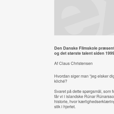
Den Danske Filmskole præsent
og det største talent siden 19
Af Claus Christensen
Hvordan siger man ”jeg elsker dig
kliché?
Svaret på dette spørgsmål, som f
får vi i islandske Rúnar Rúnarss
historie, hvor kærlighedserklærin
stik i hjertet.