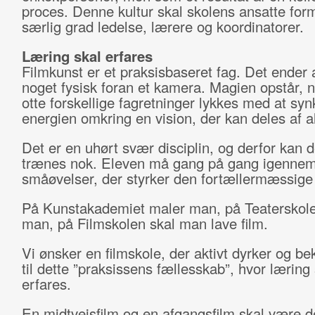
proces. Denne kultur skal skolens ansatte form
særlig grad ledelse, lærere og koordinatorer.
Læring skal erfares
Filmkunst er et praksisbaseret fag. Det ender 
noget fysisk foran et kamera. Magien opstår, nå
otte forskellige fagretninger lykkes med at syn
energien omkring en vision, der kan deles af al
Det er en uhørt svær disciplin, og derfor kan 
trænes nok. Eleven må gang på gang igenne
småøvelser, der styrker den fortællermæssige
På Kunstakademiet maler man, på Teaterskolen
man, på Filmskolen skal man lave film.
Vi ønsker en filmskole, der aktivt dyrker og be
til dette ”praksissens fællesskab”, hvor læring 
erfares.
En midtvejsfilm og en afgangsfilm skal være d