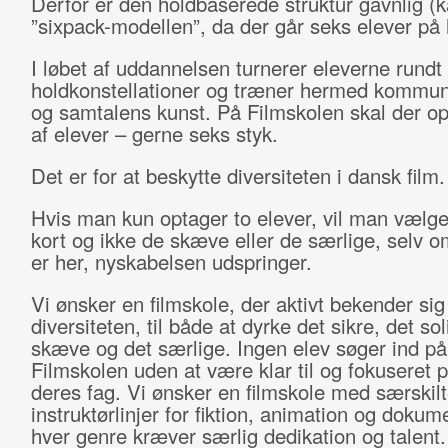
Derfor er den holdbaserede struktur gavnlig (k
”sixpack-modellen”, da der går seks elever på h
I løbet af uddannelsen turnerer eleverne rundt 
holdkonstellationer og træner hermed kommun
og samtalens kunst. På Filmskolen skal der o
af elever – gerne seks styk.
Det er for at beskytte diversiteten i dansk film.
Hvis man kun optager to elever, vil man vælge
kort og ikke de skæve eller de særlige, selv o
er her, nyskabelsen udspringer.
Vi ønsker en filmskole, der aktivt bekender sig 
diversiteten, til både at dyrke det sikre, det sol
skæve og det særlige. Ingen elev søger ind på
Filmskolen uden at være klar til og fokuseret 
deres fag. Vi ønsker en filmskole med særskil
instruktørlinjer for fiktion, animation og dokum
hver genre kræver særlig dedikation og talent.