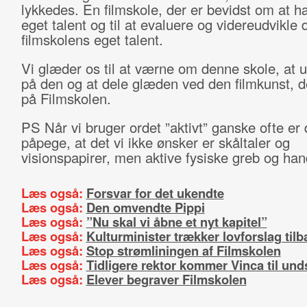
lykkedes. En filmskole, der er bevidst om at 
eget talent og til at evaluere og videreudvikle 
filmskolens eget talent.
Vi glæder os til at værne om denne skole, at 
på den og at dele glæden ved den filmkunst, d
på Filmskolen.
PS Når vi bruger ordet ”aktivt” ganske ofte er d
påpege, at det vi ikke ønsker er skåltaler og
visionspapirer, men aktive fysiske greb og han
Læs også:
Forsvar for det ukendte
Læs også:
Den omvendte Pippi
Læs også:
”Nu skal vi åbne et nyt kapitel”
Læs også:
Kulturminister trækker lovforslag til
Læs også:
Stop strømliningen af Filmskolen
Læs også:
Tidligere rektor kommer Vinca til un
Læs også:
Elever begraver Filmskolen