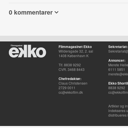
0 kommentarer
Filmmagasinet Ekko
Sekretariat:
Wildersgade 32, 2. sal
Sekretariat@
1408 København K
Annoncer:
Tlf. 8838 9292
Merete Hell
CVR. 3468 8443
6111 5851
merete@ekko
Chefredaktør:
Claus Christensen
Ekko Shortli
2729 0011
8838 9292
cc@ekkofilm.dk
cc@ekkofilm
Artikler og i
indekseres u
distribueres