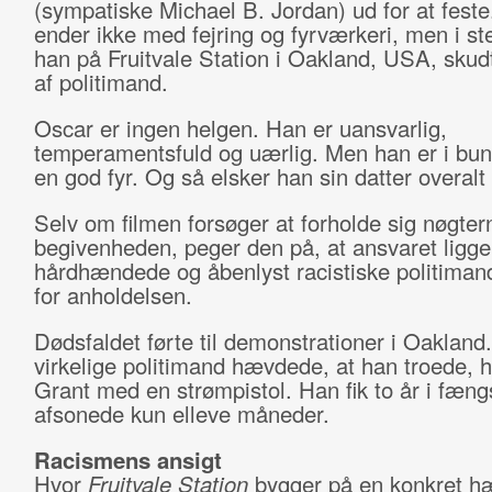
(sympatiske Michael B. Jordan) ud for at feste
ender ikke med fejring og fyrværkeri, men i ste
han på Fruitvale Station i Oakland, USA, skud
af politimand.
Oscar er ingen helgen. Han er uansvarlig,
temperamentsfuld og uærlig. Men han er i bu
en god fyr. Og så elsker han sin datter overalt
Selv om filmen forsøger at forholde sig nøgternt
begivenheden, peger den på, at ansvaret ligge
hårdhændede og åbenlyst racistiske politimand
for anholdelsen.
Dødsfaldet førte til demonstrationer i Oakland
virkelige politimand hævdede, at han troede, 
Grant med en strømpistol. Han fik to år i fæn
afsonede kun elleve måneder.
Racismens ansigt
Hvor
Fruitvale Station
bygger på en konkret h