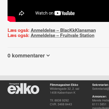
Læs også:
Anmeldelse – BlacKkKlansman
Læs også:
Anmeldelse – Fruitvale Station
0 kommentarer
Filmmagasinet Ekko
Sekretariat:
Wildersgade 32, 2. sal
Sekretariat@
1408 København K
Annoncer:
Tlf. 8838 9292
Merete Hell
CVR. 3468 8443
6111 5851
merete@ekko