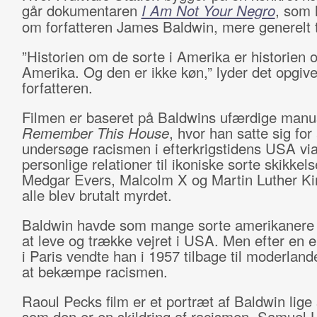
går dokumentaren
I Am Not Your Negro
, som 
om forfatteren James Baldwin, mere generelt 
”Historien om de sorte i Amerika er historien 
Amerika. Og den er ikke køn,” lyder det opgive
forfatteren.
Filmen er baseret på Baldwins ufærdige manu
Remember This House
, hvor han satte sig for 
undersøge racismen i efterkrigstidens USA via
personlige relationer til ikoniske sorte skikkel
Medgar Evers, Malcolm X og Martin Luther K
alle blev brutalt myrdet.
Baldwin havde som mange sorte amerikanere
at leve og trække vejret i USA. Men efter en e
i Paris vendte han i 1957 tilbage til moderlande
at bekæmpe racismen.
Raoul Pecks film er et portræt af Baldwin lige
som den er en skildring af racismen. Samuel 