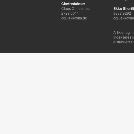
Chefredaktør:
Claus Christensen
Ekko Shortli
2729 0011
8838 9292
cc@ekkofilm.dk
cc@ekkofilm
Artikler og i
indekseres u
distribueres