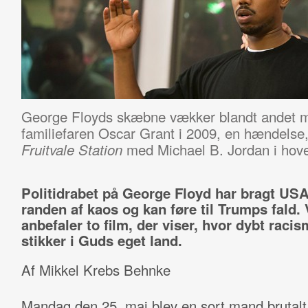
George Floyds skæbne vækker blandt andet m
familiefaren Oscar Grant i 2009, en hændelse, 
med Michael B. Jordan i hove
Fruitvale Station
Politidrabet på George Floyd har bragt US
randen af kaos og kan føre til Trumps fald. 
anbefaler to film, der viser, hvor dybt raci
stikker i Guds eget land.
Af Mikkel Krebs Behnke
Mandag den 25. maj blev en sort mand brutalt 