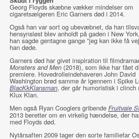
Skudt i ryggen
Georg Floyds skæbne vækker mindelser om
cigaretsælgeren Eric Garners død i 2014.
Også han var sort og ubevæbnet, da han tilsv
hensynsløst blev anholdt på gaden i New York
han sagde gentagne gange ”jeg kan ikke få vejr
han døde.
Garners død har givet inspiration til filmdrama
Monsters and Men
(2018), som ikke har fået 
premiere. Hovedrolleindehaveren John David
Washington brød samme år igennem i Spike L
BlacKkKlansman
, der går humoristisk i clinc
Klux Klan.
Men også Ryan Cooglers gribende
Fruitvale S
2013 beretter om en virkelig hændelse, der ha
med Floyds død.
Nytårsaften 2009 tager den sorte familiefar O