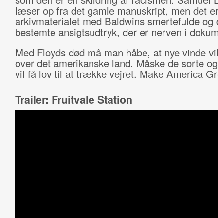
læser op fra det gamle manuskript, men det e
arkivmaterialet med Baldwins smertefulde og
bestemte ansigtsudtryk, der er nerven i doku
Med Floyds død må man håbe, at nye vinde vil
over det amerikanske land. Måske de sorte o
vil få lov til at trække vejret. Make America Gr
Trailer: Fruitvale Station