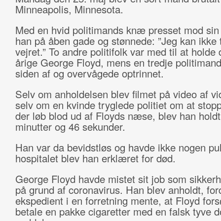
Minneapolis, Minnesota.
Med en hvid politimands knæ presset mod sin 
han på åben gade og stønnede: ”Jeg kan ikke
vejret.” To andre politifolk var med til at holde
årige George Floyd, mens en tredje politimand
siden af og overvågede optrinnet.
Selv om anholdelsen blev filmet på video af vi
selv om en kvinde tryglede politiet om at stopp
der løb blod ud af Floyds næse, blev han holdt 
minutter og 46 sekunder.
Han var da bevidstløs og havde ikke nogen pu
hospitalet blev han erklæret for død.
George Floyd havde mistet sit job som sikker
på grund af coronavirus. Han blev anholdt, for
ekspedient i en forretning mente, at Floyd fors
betale en pakke cigaretter med en falsk tyve do