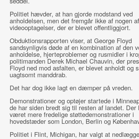
seddel.
Politiet hævder, at han gjorde modstand ved
anholdelsen, men det fremgår ikke af nogen a
videooptagelser, der er blevet offentliggjort.
Obduktionsrapporten viser, at George Floyd
sandsynligvis døde af en kombination af den
anholdelse, hjerteproblemer og rusmidler i kr
politimanden Derek Michael Chauvin, der pre
Floyd ned mod asfalten, er blevet anholdt og si
uagtsomt manddrab.
Det har dog ikke lagt en dæmper på vreden.
Demonstrationer og optøjer startede i Minnea
de har siden bredt sig til resten af landet. Der
været mere fredelige støttedemonstrationer i
hovedstæder som London, Berlin og Københa
Politiet i Flint, Michigan, har valgt at nedlæg