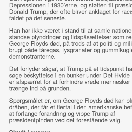
Depressionen i 1930’erne, og støtten til præsi
Donald Trump, der ofte bliver anklaget for rac
faldet på det seneste.
Han har ikke været i stand til at samle nation
standse plyndringer og ildspåsættelser som re
George Floyds død, på trods af at politi og mil
brugt både tåregas, lysgranater og gummikug
demonstranterne.
Det forlyder sågar, at Trump på et tidspunkt ha
søge beskyttelse i en bunker under Det Hvide
er afspærret for at forhindre vrede mennesker 
trænge ind på grunden.
Spørgsmålet er, om George Floyds død kan bl
dråben, der får et flertal i den amerikanske bef
at forlange forandring og vippe Trump af
præsidentpinden ved det forestående valg.