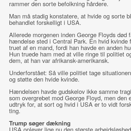
rammer den sorte befolkning hårdere.
Man må stadig konstatere, at hvide og sorte bl
behandlet forskelligt i USA.
Allerede morgenen inden George Floyds død f
hændelse sted i Central Park. En hvid kvinde f
truet af en mand, fordi han havde en anden hu
Hun truede ham med at ville ringe til politiet o
dem, at han var afrikansk-amerikansk.
Underforstået: Så ville politiet tage situationen
og støtte den hvide kvinde.
Hændelsen havde gudskelov ikke samme tragi
som overgrebet mod George Floyd, men den er
udtryk for, at sort og hvid i USA er to vidt fors
ting.
Trump søger dækning
USA oplever lige nu den største arbejdsløshed