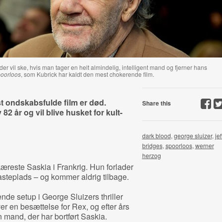
er vil ske, hvis man tager en helt almindelig, intelligent mand og fjerner hans
oorloos
, som Kubrick har kaldt den mest chokerende film.
 ondskabsfulde film er død.
Share this
2 år og vil blive husket for kult-
dark blood
,
george sluizer
,
jef
bridges
,
spoorloos
,
werner
herzog
æreste Saskia i Frankrig. Hun forlader
asteplads – og kommer aldrig tilbage.
nde setup i George Sluizers thriller
ver en besættelse for Rex, og efter års
 mand, der har bortført Saskia.