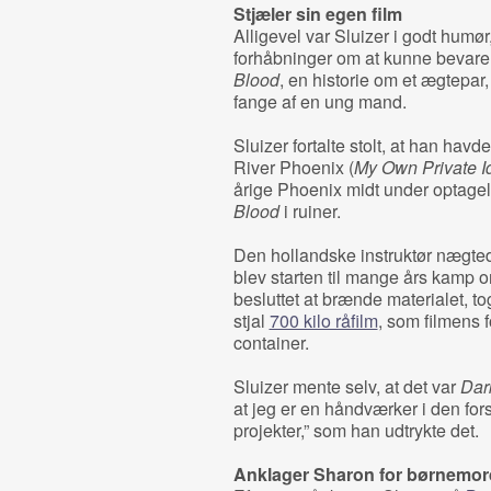
Stjæler sin egen film
Alligevel var Sluizer i godt humø
forhåbninger om at kunne bevare k
Blood
, en historie om et ægtepar, 
fange af en ung mand.
Sluizer fortalte stolt, at han havd
River Phoenix (
My Own Private I
årige Phoenix midt under optagel
Blood
i ruiner.
Den hollandske instruktør nægtede
blev starten til mange års kamp o
besluttet at brænde materialet, 
stjal
700 kilo råfilm
, som filmens 
container.
Sluizer mente selv, at det var
Dar
at jeg er en håndværker i den fors
projekter,” som han udtrykte det.
Anklager Sharon for børnemor