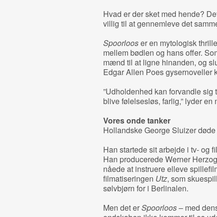
Hvad er der sket med hende? Det 
villig til at gennemleve det sam
Spoorloos
er en mytologisk thril
mellem bødlen og hans offer. Som
mænd til at ligne hinanden, og s
Edgar Allen Poes gysernoveller 
”Udholdenhed kan forvandle sig t
blive følelsesløs, farlig,” lyder en 
Vores onde tanker
Hollandske George Sluizer døde 
Han startede sit arbejde i tv- og 
Han producerede Werner Herzo
nåede at instruere elleve spillefi
filmatiseringen
Utz
, som skuespil
sølvbjørn for i Berlinalen.
Men det er
Spoorloos
– med dens 