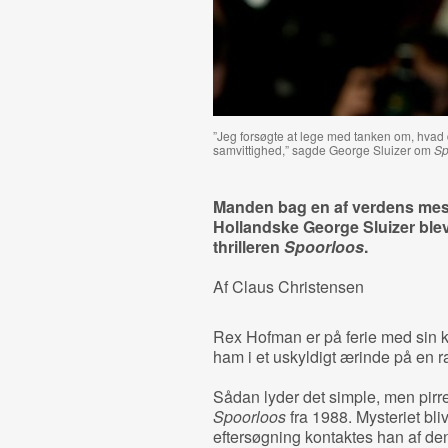
”Jeg forsøgte at lege med tanken om, hvad d
samvittighed,” sagde George Sluizer om
Sp
Manden bag en af verdens mest
Hollandske George Sluizer blev 8
thrilleren
Spoorloos
.
Af Claus Christensen
Rex Hofman er på ferie med sin k
ham i et uskyldigt ærinde på en r
Sådan lyder det simple, men pirre
Spoorloos
fra 1988. Mysteriet bli
eftersøgning kontaktes han af den