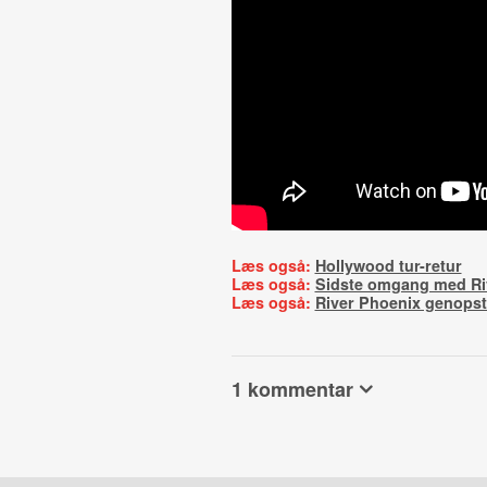
Læs også:
Hollywood tur-retur
Læs også:
Sidste omgang med Ri
Læs også:
River Phoenix genopst
1 kommentar