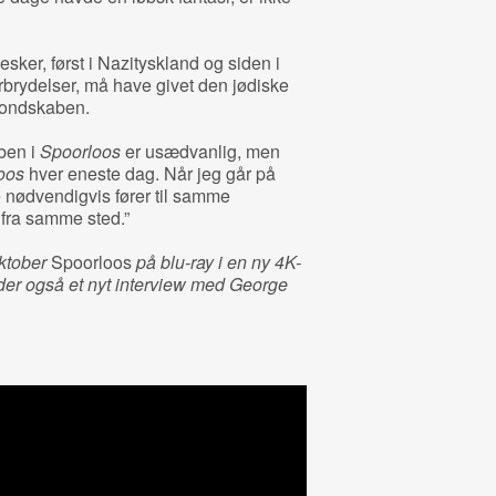
ker, først i Nazityskland og siden i
orbrydelser, må have givet den jødiske
i ondskaben.
aben i
Spoorloos
er usædvanlig, men
oos
hver eneste dag. Når jeg går på
e nødvendigvis fører til samme
fra samme sted.”
oktober
Spoorloos
på blu-ray i en ny 4K-
er også et nyt interview med George