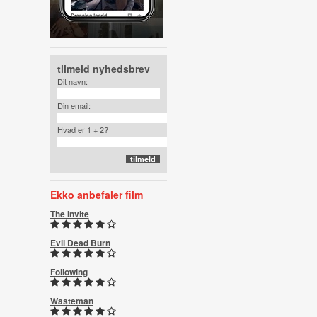
tilmeld nyhedsbrev
Dit navn:
Din email:
Hvad er 1 + 2?
Ekko anbefaler film
The Invite
Evil Dead Burn
Following
Wasteman