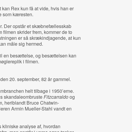
kan Rex kun få at vide, hvis han er
me som kæresten.
ler. Der opstår et skæbnefællesskab
 filmen skrider frem, kommer de to
lutningen er så skrækindjagende, at kun
kan måle sig hermed.
il en besættelse, og besættelsen kan
nøglereplik i filmen.
den 20. september, 82 år gammel.
filmbranchen helt tilbage i 1950’erne.
gs skandaleombruste
Fitzcarraldo
og
lm, heriblandt Bruce Chatwin-
leren Armin Mueller-Stahl vandt en
kliniske analyse af, hvordan