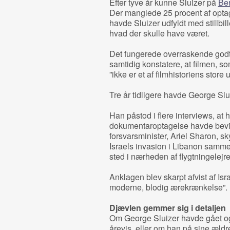
Efter tyve år kunne Sluizer på
Ber
Der manglede 25 procent af opta
havde Sluizer udfyldt med stillbil
hvad der skulle have været.
Det fungerede overraskende godt
samtidig konstatere, at filmen, 
”ikke er et af filmhistoriens stor
Tre år tidligere havde George Slui
Han påstod i flere interviews, at 
dokumentaroptagelse havde bevi
forsvarsminister, Ariel Sharon, s
Israels invasion i Libanon samme
sted i nærheden af flygtningelejr
Anklagen blev skarpt afvist af Is
moderne, blodig ærekrænkelse”.
Djævlen gemmer sig i detaljen
Om George Sluizer havde gået og
årevis, eller om han på sine ældr