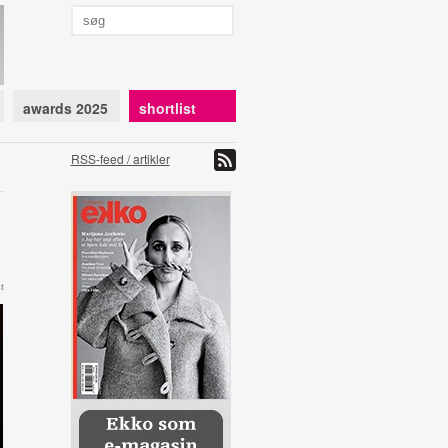
awards 2025
shortlist
RSS-feed / artikler
t