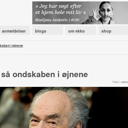
anmeldelser
blogs
om ekko
shop
kaben i øjnene
så ondskaben i øjnene
Foto | uoplys