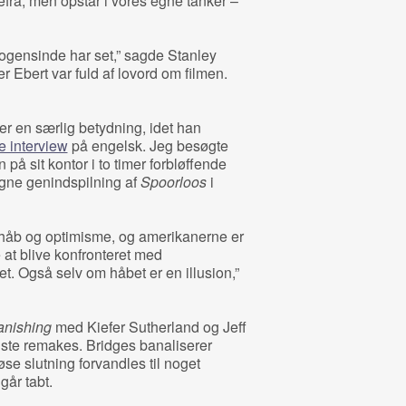
fra, men opstår i vores egne tanker –
ogensinde har set,” sagde Stanley
r Ebert var fuld af lovord om filmen.
er en særlig betydning, idet han
te interview
på engelsk. Jeg besøgte
på sit kontor i to timer forbløffende
lagne genindspilning af
Spoorloos
i
 håb og optimisme, og amerikanerne er
 at blive konfronteret med
t. Også selv om håbet er en illusion,”
anishing
med Kiefer Sutherland og Jeff
igste remakes. Bridges banaliserer
øse slutning forvandles til noget
går tabt.