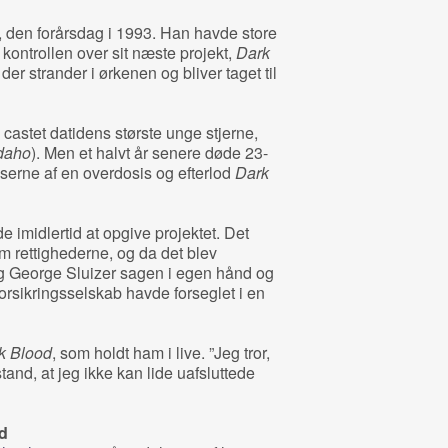
r, den forårsdag i 1993. Han havde store
ontrollen over sit næste projekt,
Dark
der strander i ørkenen og bliver taget til
e castet datidens største unge stjerne,
daho
). Men et halvt år senere døde 23-
serne af en overdosis og efterlod
Dark
 imidlertid at opgive projektet. Det
m rettighederne, og da det blev
tog George Sluizer sagen i egen hånd og
forsikringsselskab havde forseglet i en
k Blood
, som holdt ham i live. ”Jeg tror,
tand, at jeg ikke kan lide uafsluttede
d