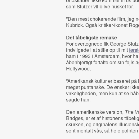
ondskaben ikke kommer til os ude
som Sluizer vil blive husket for.
”Den mest chokerende film, jeg n
Kubrick. Også kritiker-ikonet Roge
Det tåbeligste remake
For overtegnede fik George Sluiz
indvilgede i at stille op til mit
førs
ham i 1993 i Amsterdam, hvor han 
åbenhjertigt fortalte om sin fejls
Hollywood.
”Amerikansk kultur er baseret på
meget puritanske. De ønsker ikke
virkeligheden, men kun at se håbe
sagde han.
Den amerikanske version,
The V
Bridges, er et af historiens tåbel
skurken, og originalens illusionsl
sentimentalt vås, så hele pointen 