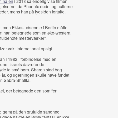
linalen
i 2013 så endelig vise filmen.
gelserne, da Phoenix døde, og hullerne
leder, mens han på lydsiden fortalte,
, men Ekkos udsendte i Berlin måtte
som han betegnede som en øko-western,
e ufuldendte mesterværker”.
zer vakt international opsigt.
han i 1982 i forbindelse med en
dnet Israels daværende
kyde to små børn. Sharon stod bag
 år, og ugerningen skulle have fundet
en Sabra-Shatila.
rael, der betegnede den som ”en
 gemt på den grufulde sandhed i
e dage havde en løbsk fantasi, er ikke