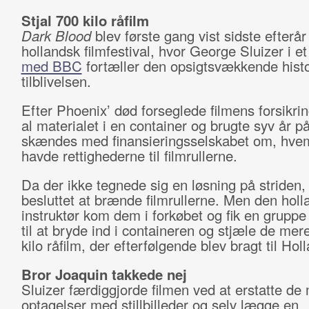
Stjal 700 kilo råfilm
Dark Blood
blev første gang vist sidste efterå
hollandsk filmfestival, hvor George Sluizer i e
med BBC
fortæller den opsigtsvækkende hist
tilblivelsen.
Efter Phoenix’ død forseglede filmens forsikri
al materialet i en container og brugte syv år på
skændes med finansieringsselskabet om, hve
havde rettighederne til filmrullerne.
Da der ikke tegnede sig en løsning på striden,
besluttet at brænde filmrullerne. Men den hol
instruktør kom dem i forkøbet og fik en gruppe
til at bryde ind i containeren og stjæle de me
kilo råfilm, der efterfølgende blev bragt til Hol
Bror Joaquin takkede nej
Sluizer færdiggjorde filmen ved at erstatte d
optagelser med stillbilleder og selv lægge en