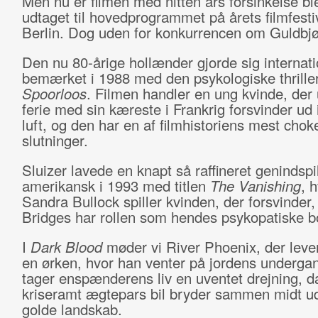
Men nu er filmen med nitten års forsinkelse bl
udtaget til hovedprogrammet på årets filmfestiv
Berlin. Dog uden for konkurrencen om Guldbj
Den nu 80-årige hollænder gjorde sig internati
bemærket i 1988 med den psykologiske thrille
Spoorloos
. Filmen handler en ung kvinde, der
ferie med sin kæreste i Frankrig forsvinder ud 
luft, og den har en af filmhistoriens mest cho
slutninger.
Sluizer lavede en knapt så raffineret genindspi
amerikansk i 1993 med titlen
The Vanishing
, 
Sandra Bullock spiller kvinden, der forsvinder,
Bridges har rollen som hendes psykopatiske b
I
Dark Blood
møder vi River Phoenix, der lever 
en ørken, hvor han venter på jordens underga
tager enspænderens liv en uventet drejning, d
kriseramt ægtepars bil bryder sammen midt ud
golde landskab.