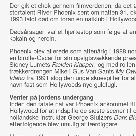
Der gik et chok gennem filmverdenen, da det 
stortalent River Phoenix sent om natten 31. ok
1993 faldt død om foran en natklub i Hollywoo
Dødsårsagen var et hjertestop som følge af en
kokain og heroin.
Phoenix blev allerede som attenårig i 1988 nom
en birolle-Oscar for sin opsigtsvækkende præst
Sidney Lumets
Fælden klapper
, og med rolle
trækkerdrengen Mike i Gus Van Sants
My Own
Idaho
fra 1991 slog den unge skuespiller for al
navn fast som Hollywoods nye guldfugl.
Venter på jordens undergang
Inden den fatale nat var Phoenix ankommet til
Hollywood for at indspille de sidste scener til 
hollandske instruktør George Sluizers
Dark Bl
efterfølgende blev umulig at færdiggøre.