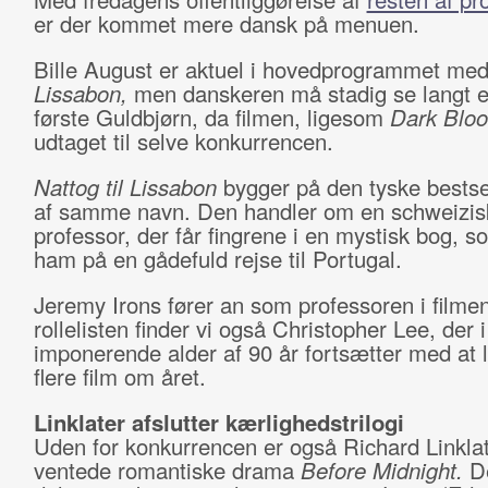
er der kommet mere dansk på menuen.
Bille August er aktuel i hovedprogrammet me
Lissabon,
men danskeren må stadig se langt ef
første Guldbjørn, da filmen, ligesom
Dark Blo
udtaget til selve konkurrencen.
Nattog til Lissabon
bygger på den tyske bestsel
af samme navn. Den handler om en schweizis
professor, der får fingrene i en mystisk bog, s
ham på en gådefuld rejse til Portugal.
Jeremy Irons fører an som professoren i filme
rollelisten finder vi også Christopher Lee, der i
imponerende alder af 90 år fortsætter med at l
flere film om året.
Linklater afslutter kærlighedstrilogi
Uden for konkurrencen er også Richard Linkla
ventede romantiske drama
Before Midnight.
D