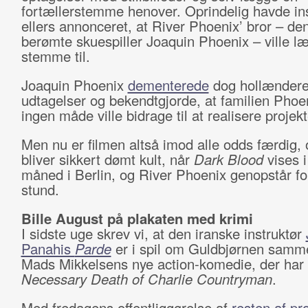
fortællerstemme henover. Oprindelig havde in
ellers annonceret, at River Phoenix’ bror – den
berømte skuespiller Joaquin Phoenix – ville l
stemme til.
Joaquin Phoenix
dementerede
dog hollænder
udtagelser og bekendtgjorde, at familien Phoe
ingen måde ville bidrage til at realisere projek
Men nu er filmen altså imod alle odds færdig, 
bliver sikkert dømt kult, når
Dark Blood
vises 
måned i Berlin, og River Phoenix genopstår fo
stund.
Bille August på plakaten med krimi
I sidste uge skrev vi, at den iranske instruktør
Panahis
Parde
er i spil om Guldbjørnen sam
Mads Mikkelsens nye action-komedie, der har 
Necessary Death of Charlie Countryman
.
Med fredagens offentliggørelse af
resten af p