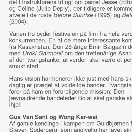
del i instruktørens trilogi om parret Jesse (E
og Céline (Julie Deply), der tidligere er komm
afveje i de roste
Before Sunrise
(1995) og
Bef
(2004).
Vanen tro byder festivalen på film fra hele ver
konkurrencen. En af de mere interessante kom
fra Kasakhstan. Den 28-årige Emir Baigazin d
med
Uroki Garmonii
om den trettenårige Asan
af den tvangstanke, at verden skal være et per
smukt sted.
Hans vision harmonerer ikke just med hans skol
daglig er præget af voldelige bander. Tvangst
fører på ham en foruroligende mission: Den
jævnaldrende bandeleder Bolat skal ganske si
ihjel!
Gus Van Sant og Wong Kar-wai
Af gamle kendinge i kampen om Guldbjørnen fi
Steven Soderberg, som angivelig har lavet sin