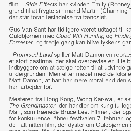
film. I
Side Effects
har kvinden Emily (Rooney
grund til at frygte sin mand Martin (Channing 
der står foran løsladelse fra fængslet.
Gus Van Sant har tidligere været udtaget til
Guldbjørnen med
Good Will Hunting
og
Findin
Forrester
, og tredje gang kan blive lykkens ga
I
Promised Land
spiller Matt Damon en repræs
et stort gasfirma, der skal overbevise en lille 
indbyggere om at sælge retten til at udvinde g
undergrunden. Men efter mødet med de lokal
Matt Damon, at han har mere moral end den st
han arbejder for.
Mesteren fra Hong Kong, Wong Kar-wai, er ak
The Grandmaster
, der handler om kung fu-le
Man, som trænede Bruce Lee. Filmen, der og
for konkurrence, åbner festivalen 7. februar, og
de i alt nitten film, der dyster om Guldbjørnen 
med prisen, får vi svaret på lørdag 16. februar.