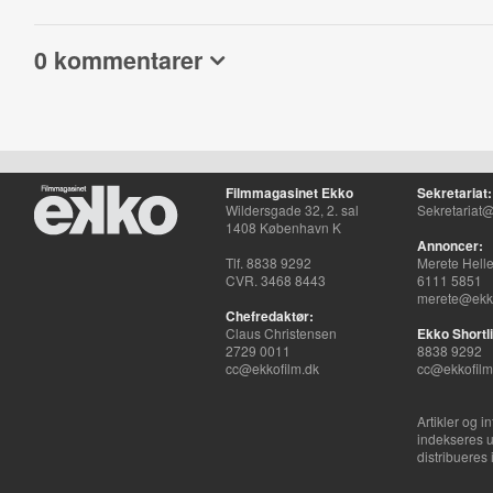
0 kommentarer
Filmmagasinet Ekko
Sekretariat:
Wildersgade 32, 2. sal
Sekretariat@
1408 København K
Annoncer:
Tlf. 8838 9292
Merete Hell
CVR. 3468 8443
6111 5851
merete@ekko
Chefredaktør:
Claus Christensen
Ekko Shortli
2729 0011
8838 9292
cc@ekkofilm.dk
cc@ekkofilm
Artikler og i
indekseres u
distribueres