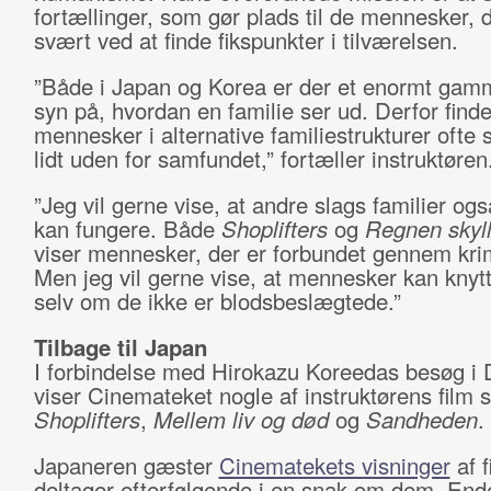
fortællinger, som gør plads til de mennesker, 
svært ved at finde fikspunkter i tilværelsen.
”Både i Japan og Korea er der et enormt gam
syn på, hvordan en familie ser ud. Derfor finde
mennesker i alternative familiestrukturer ofte s
lidt uden for samfundet,” fortæller instruktøren
”Jeg vil gerne vise, at andre slags familier og
kan fungere. Både
Shoplifters
og
Regnen skylle
viser mennesker, der er forbundet gennem krim
Men jeg vil gerne vise, at mennesker kan knyt
selv om de ikke er blodsbeslægtede.”
Tilbage til Japan
I forbindelse med Hirokazu Koreedas besøg i
viser Cinemateket nogle af instruktørens film
Shoplifters
,
Mellem liv og død
og
Sandheden
.
Japaneren gæster
Cinematekets visninger
af 
deltager efterfølgende i en snak om dem. Endel