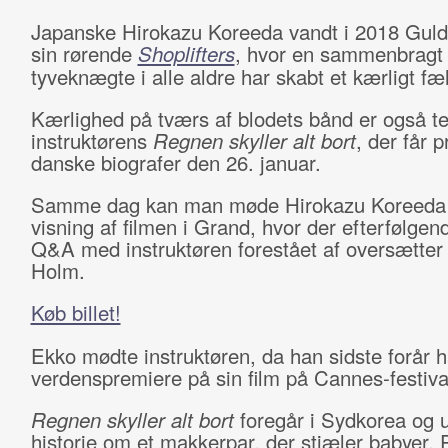
Japanske Hirokazu Koreeda vandt i 2018 Guld
sin rørende
Shoplifters
, hvor en sammenbragt f
tyveknægte i alle aldre har skabt et kærligt fæ
Kærlighed på tværs af blodets bånd er også t
instruktørens
Regnen skyller alt bort
, der får p
danske biografer den 26. januar.
Samme dag kan man møde Hirokazu Koreeda
visning af filmen i Grand, hvor der efterfølgen
Q&A med instruktøren forestået af oversætter
Holm.
Køb billet!
Ekko mødte instruktøren, da han sidste forår 
verdenspremiere på sin film på Cannes-festiva
Regnen skyller alt bort
foregår i Sydkorea og 
historie om et makkerpar, der stjæler babyer. 