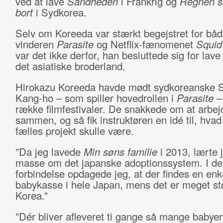
ved at lave
Sandheden
i Frankrig og
Regnen sk
bort
i Sydkorea.
Selv om Koreeda var stærkt begejstret for bå
vinderen
Parasite
og Netflix-fænomenet
Squi
var det ikke derfor, han besluttede sig for lave 
det asiatiske broderland.
Hirokazu Koreeda havde mødt sydkoreanske 
Kang-ho – som spiller hovedrollen i
Parasite
–
række filmfestivaler. De snakkede om at arbej
sammen, og så fik instruktøren en idé til, hvad
fælles projekt skulle være.
”Da jeg lavede
Min søns familie
i 2013, lærte 
masse om det japanske adoptionssystem. I de
forbindelse opdagede jeg, at der findes en enk
babykasse i hele Japan, mens det er meget stø
Korea.”
”Dér bliver afleveret ti gange så mange babyer