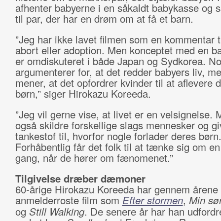
afhenter babyerne i en såkaldt babykasse og
til par, der har en drøm om at få et barn.
”Jeg har ikke lavet filmen som en kommentar t
abort eller adoption. Men konceptet med en b
er omdiskuteret i både Japan og Sydkorea. No
argumenterer for, at det redder babyers liv, m
mener, at det opfordrer kvinder til at aflevere 
børn,” siger Hirokazu Koreeda.
”Jeg vil gerne vise, at livet er en velsignelse. 
også skildre forskellige slags mennesker og gi
tankestof til, hvorfor nogle forlader deres børn
Forhåbentlig får det folk til at tænke sig om en
gang, når de hører om fænomenet.”
Tilgivelse dræber dæmoner
60-årige Hirokazu Koreeda har gennem årene 
anmelderroste film som
Efter stormen
,
Min søn
og
Still Walking
. De senere år har han udfordre