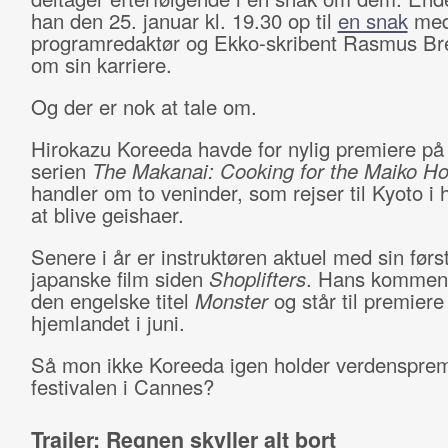
han den 25. januar kl. 19.30 op til
en snak
me
programredaktør og Ekko-skribent Rasmus Br
om sin karriere.
Og der er nok at tale om.
Hirokazu Koreeda havde for nylig premiere på 
serien
The Makanai: Cooking for the Maiko H
handler om to veninder, som rejser til Kyoto i
at blive geishaer.
Senere i år er instruktøren aktuel med sin førs
japanske film siden
Shoplifters
. Hans kommend
den engelske titel
Monster
og står til premiere 
hjemlandet i juni.
Så mon ikke Koreeda igen holder verdensprem
festivalen i Cannes?
Trailer: Regnen skyller alt bort