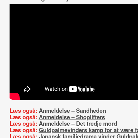
Læs også:
Anmeldelse – Sandheden
Læs også:
Anmeldelse – Shoplifters
Læs også:
Anmeldelse – Det tredje mord
Læs også:
Guldpalmevinders kamp for at være f
Læs også:
Japansk familiedrama vinder Guldpa