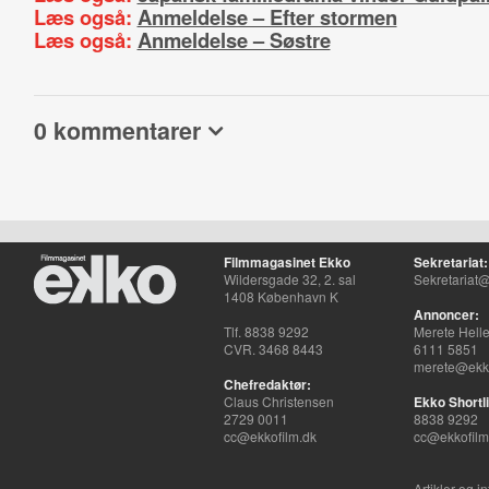
Læs også:
Anmeldelse – Efter stormen
Læs også:
Anmeldelse – Søstre
0 kommentarer
Filmmagasinet Ekko
Sekretariat:
Wildersgade 32, 2. sal
Sekretariat@
1408 København K
Annoncer:
Tlf. 8838 9292
Merete Hell
CVR. 3468 8443
6111 5851
merete@ekko
Chefredaktør:
Claus Christensen
Ekko Shortli
2729 0011
8838 9292
cc@ekkofilm.dk
cc@ekkofilm
Artikler og i