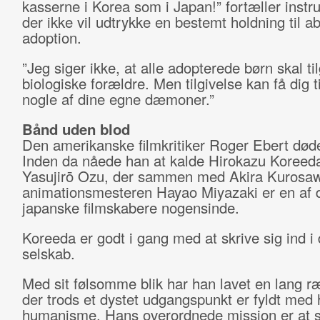
kasserne i Korea som i Japan!” fortæller instr
der ikke vil udtrykke en bestemt holdning til ab
adoption.
”Jeg siger ikke, at alle adopterede børn skal ti
biologiske forældre. Men tilgivelse kan få dig ti
nogle af dine egne dæmoner.”
Bånd uden blod
Den amerikanske filmkritiker Roger Ebert døde
Inden da nåede han at kalde Hirokazu Koreeda
Yasujirō Ozu, der sammen med Akira Kurosa
animationsmesteren Hayao Miyazaki er en af d
japanske filmskabere nogensinde.
Koreeda er godt i gang med at skrive sig ind i 
selskab.
Med sit følsomme blik har han lavet en lang ræ
der trods et dystet udgangspunkt er fyldt med
humanisme. Hans overordnede mission er at 