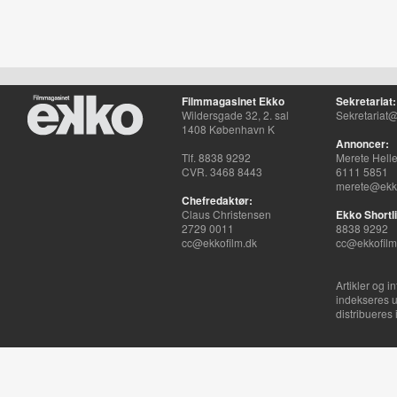
Filmmagasinet Ekko
Sekretariat:
Wildersgade 32, 2. sal
Sekretariat@
1408 København K
Annoncer:
Tlf. 8838 9292
Merete Hell
CVR. 3468 8443
6111 5851
merete@ekko
Chefredaktør:
Claus Christensen
Ekko Shortli
2729 0011
8838 9292
cc@ekkofilm.dk
cc@ekkofilm
Artikler og i
indekseres u
distribueres