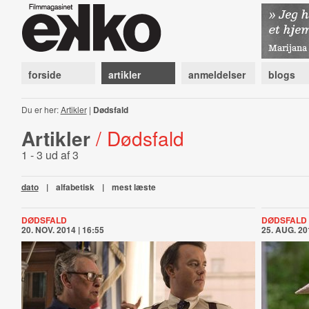
forside
artikler
anmeldelser
blogs
Du er her:
Artikler
|
Dødsfald
Artikler
/ Dødsfald
1 - 3 ud af 3
dato
|
alfabetisk
|
mest læste
DØDSFALD
DØDSFALD
20. NOV. 2014 | 16:55
25. AUG. 20