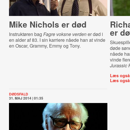
Mike Nichols er død
Rich
er d
Instruktøren bag
Fagre voksne verden
er død i
en alder af 83. I sin karriere nåede han at vinde
Skuespill
en Oscar, Grammy, Emmy og Tony.
døde sønd
nåede han
vinde fle
Jurassic 
Læs også
Læs også
DØDSFALD
31. MAJ 2014 | 01:35