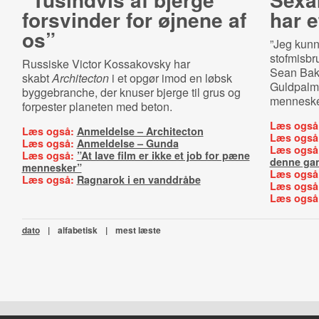
forsvinder for øjnene af
har e
os”
”Jeg kunne
stofmisbr
Russiske Victor Kossakovsky har
Sean Bake
skabt
Architecton
i et opgør
imod en løbsk
Guldpalm
byggebranche, der knuser bjerge til grus og
menneske
forpester planeten med beton.
Læs også
Læs også:
Anmeldelse – Architecton
Læs også
Læs også:
Anmeldelse – Gunda
Læs også
Læs også:
”At lave film er ikke et job for pæne
denne ga
mennesker”
Læs også
Læs også:
Ragnarok i en vanddråbe
Læs også
Læs også
dato
|
alfabetisk
|
mest læste