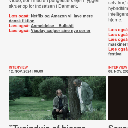
Video, som med en pengestærk ejer i ryggen
selv tror,
skruer op for indsatsen i Danmark.
hybridfilm
intellige
Læs også:
Netflix og Amazon vil lave mere
hjerne.
dansk fiktion
Læs også:
Anmeldelse – Bullshit
Læs også
Læs også:
Viaplay sælger sine nye serier
Læs også
Læs også
maskiner
Læs også
festival
INTERVIEW
INTERVIEW
12. NOV. 2024 | 06:09
08. NOV. 202
”Tusindvis af bjerge
Sexar