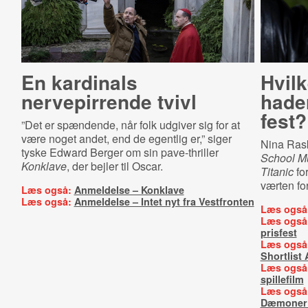
En kardinals
Hvilk
nervepirrende tvivl
hader
fest?
”Det er spændende, når folk udgiver sig for at
være noget andet, end de egentlig er,” siger
Nina Rask
tyske Edward Berger om sin pave-thriller
School Mu
Konklave
, der bejler til Oscar.
Titanic
for
værten fo
Læs også:
Anmeldelse – Konklave
Læs også:
Anmeldelse – Intet nyt fra Vestfronten
Læs også
Læs også
prisfest
Læs også
Shortlist
Læs også
spillefilm
Læs også
Dæmoner g