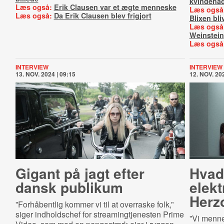
kvindeha
Læs også:
Erik Clausen var et ægte menneske
Læs også
Læs også:
Da Erik Clausen blev frigjort
Blixen bliv
Læs også
Weinstein
Læs også
INTERVIEW
INTERVIEW
13. NOV. 2024 | 09:15
12. NOV. 202
Gigant på jagt efter
Hvad
dansk publikum
elek
Herz
”Forhåbentlig kommer vi til at overraske folk,”
siger indholdschef for streamingtjenesten Prime
”Vi menne