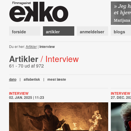
forside
artikler
anmeldelser
blogs
Du er her:
Artikler
|
Interview
Artikler
/ Interview
61 - 70 ud af 972
dato
|
alfabetisk
|
mest læste
INTERVIEW
INTERVIEW
02. JAN. 2025 | 11:23
27. DEC. 202