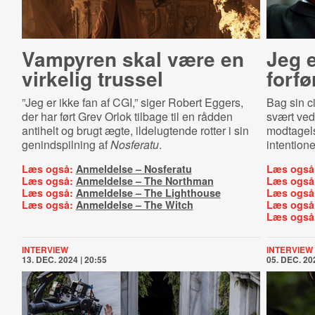
Vampyren skal være en
Jeg e
virkelig trussel
forfø
”Jeg er ikke fan af CGI,” siger Robert Eggers,
Bag sin c
der har ført Grev Orlok tilbage til en rådden
svært ved 
antihelt og brugt ægte, ildelugtende rotter i sin
modtagel
genindspilning af
Nosferatu
.
intention
Læs også:
Anmeldelse – Nosferatu
Læs også
Læs også:
Anmeldelse – The Northman
Læs også
Læs også:
Anmeldelse – The Lighthouse
Læs også
Læs også:
Anmeldelse – The Witch
Læs også
Læs også
INTERVIEW
INTERVIEW
13. DEC. 2024 | 20:55
05. DEC. 202