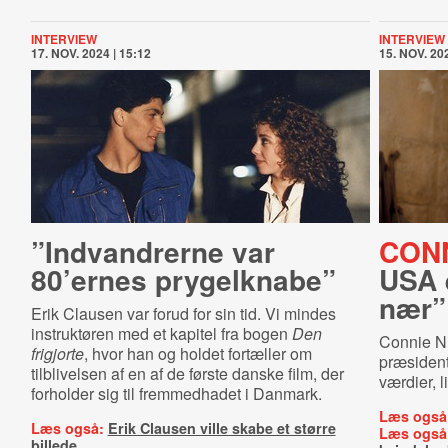
INTERVIEW
INTERVIEW
17. NOV. 2024 | 15:12
15. NOV. 202
”Indvandrerne var
CONN
80’ernes prygelknabe”
USA e
nær”
Erik Clausen var forud for sin tid. Vi mindes
instruktøren med et kapitel fra bogen
Den
Connie Ni
frigjorte
, hvor han og holdet fortæller om
præsidentv
tilblivelsen af en af de første danske film, der
værdier, 
forholder sig til fremmedhadet i Danmark.
Læs også
Læs også:
Erik Clausen ville skabe et større
Læs også
billede