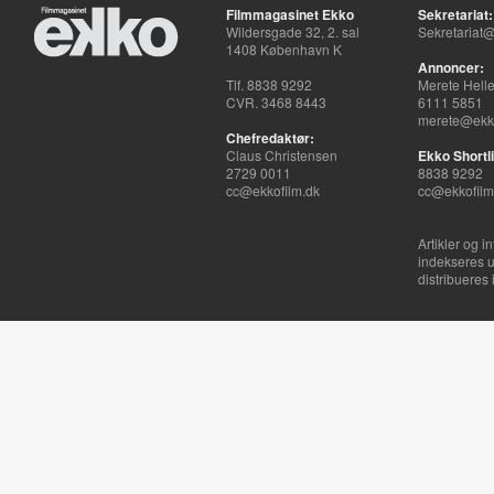
Filmmagasinet Ekko
Sekretariat:
Wildersgade 32, 2. sal
Sekretariat@
1408 København K
Annoncer:
Tlf. 8838 9292
Merete Hell
CVR. 3468 8443
6111 5851
merete@ekko
Chefredaktør:
Claus Christensen
Ekko Shortli
2729 0011
8838 9292
cc@ekkofilm.dk
cc@ekkofilm
Artikler og i
indekseres u
distribueres