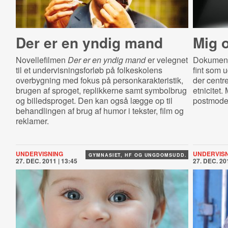
Der er en yndig mand
Mig 
Novellefilmen
Der er en yndig mand
er velegnet
Dokument
til et undervisningsforløb på folkeskolens
fint som 
overbygning med fokus på personkarakteristik,
der centr
brugen af sproget, replikkerne samt symbolbrug
etnicitet.
og billedsproget. Den kan også lægge op til
postmode
behandlingen af brug af humor i tekster, film og
reklamer.
UNDERVISNING
UNDERVIS
GYMNASIET, HF OG UNGDOMSUDD.
27. DEC. 2011 | 13:45
27. DEC. 201