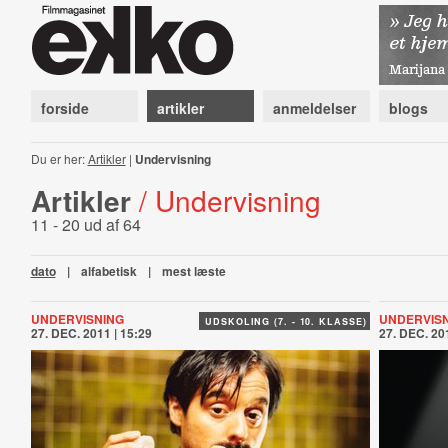
forside
artikler
anmeldelser
blogs
Du er her:
Artikler
|
Undervisning
Artikler
/ Undervisning
11 - 20 ud af 64
dato
|
alfabetisk
|
mest læste
UNDERVISNING
UNDERVIS
UDSKOLING (7. - 10. KLASSE)
27. DEC. 2011 | 15:29
27. DEC. 201