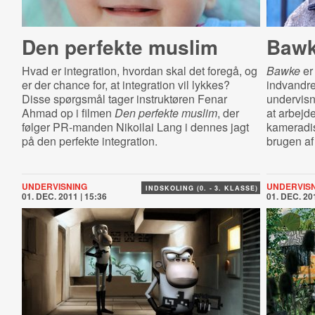
Den perfekte muslim
Baw
Hvad er integration, hvordan skal det foregå, og
Bawke
er 
er der chance for, at integration vil lykkes?
indvandre
Disse spørgsmål tager instruktøren Fenar
undervisni
Ahmad op i filmen
Den perfekte muslim
, der
at arbejd
følger PR‐manden Nikoilai Lang i dennes jagt
kameradis
på den perfekte integration.
brugen af
UNDERVISNING
UNDERVIS
INDSKOLING (0. - 3. KLASSE)
01. DEC. 2011 | 15:36
01. DEC. 201