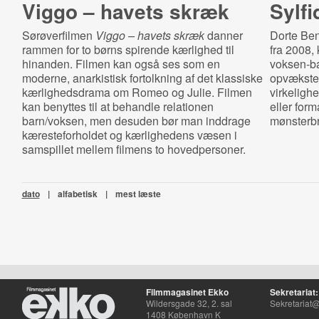
Viggo – havets skræk
Sylf
Sørøverfilmen
Viggo – havets skræk
danner
Dorte Ben
rammen for to børns spirende kærlighed til
fra 2008,
hinanden. Filmen kan også ses som en
voksen‐ba
moderne, anarkistisk fortolkning af det klassiske
opvæksten
kærlighedsdrama om Romeo og Julie. Filmen
virkelighe
kan benyttes til at behandle relationen
eller for
barn/voksen, men desuden bør man inddrage
mønsterb
kæresteforholdet og kærlighedens væsen i
samspillet mellem filmens to hovedpersoner.
dato
|
alfabetisk
|
mest læste
Filmmagasinet Ekko
Sekretariat:
Wildersgade 32, 2. sal
Sekretariat@
1408 København K