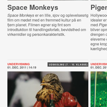
Space Monkeys
Pigen
Space Monkeys
er en lille, sjov og oplevelsesrig
Hollywood
film om mødet med en fremmed kultur på en
idealer er
fjern planet. Filmen egner sig fint som
med
Pigen
introdtuktion til handlingsforløb, bevidsthed om
bliver o
virkemidler og personkarakteristik.
drengen o
eleverne 
egne krops
kærlighed
UNDERVISNING
UNDERVIS
UDSKOLING (7. - 10. KLASSE)
01. DEC. 2011 | 14:19
01. DEC. 201