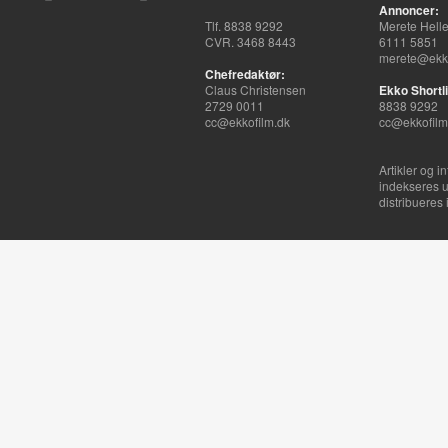
Annoncer:
Tlf. 8838 9292
Merete Hell
CVR. 3468 8443
6111 5851
merete@ekko
Chefredaktør:
Claus Christensen
Ekko Shortli
2729 0011
8838 9292
cc@ekkofilm.dk
cc@ekkofilm
Artikler og i
indekseres u
distribueres