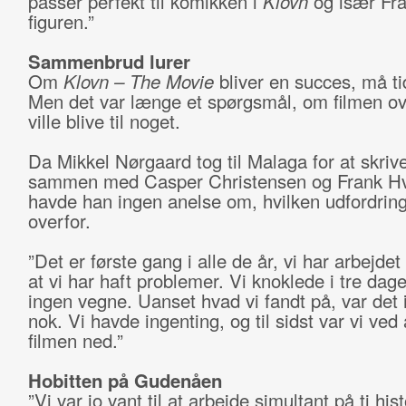
passer perfekt til komikken i
Klovn
og især Fra
figuren.”
Sammenbrud lurer
Om
Klovn – The Movie
bliver en succes, må ti
Men det var længe et spørgsmål, om filmen o
ville blive til noget.
Da Mikkel Nørgaard tog til Malaga for at skrive
sammen med Casper Christensen og Frank H
havde han ingen anelse om, hvilken udfordring
overfor.
”Det er første gang i alle de år, vi har arbejd
at vi har haft problemer. Vi knoklede i tre da
ingen vegne. Uanset hvad vi fandt på, var det 
nok. Vi havde ingenting, og til sidst var vi ved
filmen ned.”
Hobitten på Gudenåen
”Vi var jo vant til at arbejde simultant på ti his