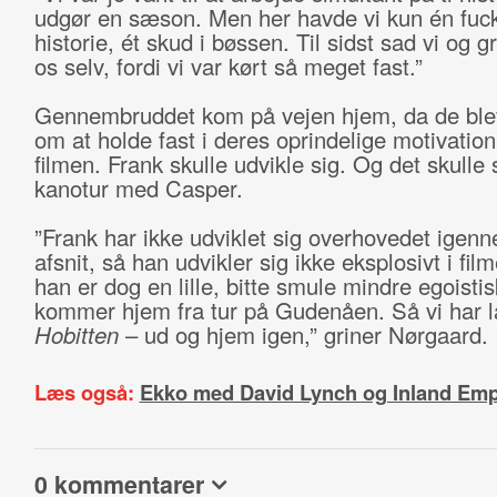
udgør en sæson. Men her havde vi kun én fuc
historie, ét skud i bøssen. Til sidst sad vi og g
os selv, fordi vi var kørt så meget fast.”
Gennembruddet kom på vejen hjem, da de ble
om at holde fast i deres oprindelige motivation 
filmen. Frank skulle udvikle sig. Og det skulle
kanotur med Casper.
”Frank har ikke udviklet sig overhovedet igen
afsnit, så han udvikler sig ikke eksplosivt i fi
han er dog en lille, bitte smule mindre egoisti
kommer hjem fra tur på Gudenåen. Så vi har l
Hobitten
– ud og hjem igen,” griner Nørgaard.
Læs også:
Ekko med David Lynch og Inland Emp
0 kommentarer