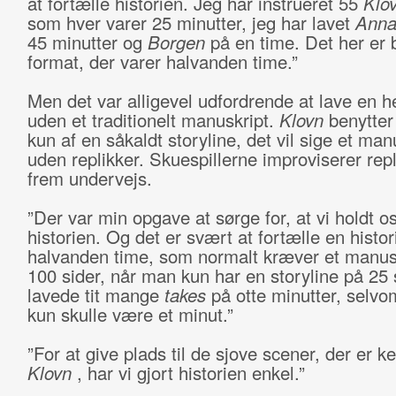
at fortælle historien. Jeg har instrueret 55
Klo
som hver varer 25 minutter, jeg har lavet
Anna
45 minutter og
Borgen
på en time. Det her er b
format, der varer halvanden time.”
Men det var alligevel udfordrende at lave en hel
uden et traditionelt manuskript.
Klovn
benytter
kun af en såkaldt storyline, det vil sige et man
uden replikker. Skuespillerne improviserer rep
frem undervejs.
”Der var min opgave at sørge for, at vi holdt os 
historien. Og det er svært at fortælle en histor
halvanden time, som normalt kræver et manus
100 sider, når man kun har en storyline på 25 s
lavede tit mange
takes
på otte minutter, selv
kun skulle være et minut.”
”For at give plads til de sjove scener, der er ke
Klovn
, har vi gjort historien enkel.”