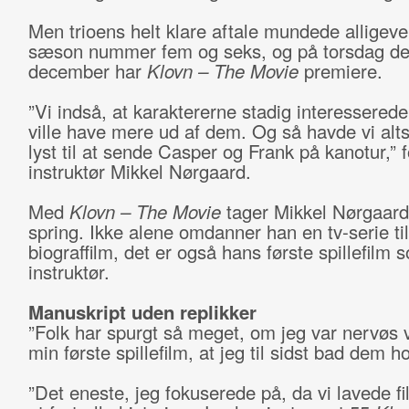
Men trioens helt klare aftale mundede alligevel
sæson nummer fem og seks, og på torsdag de
december har
Klovn – The Movie
premiere.
”Vi indså, at karaktererne stadig interesserede
ville have mere ud af dem. Og så havde vi al
lyst til at sende Casper og Frank på kanotur,” f
instruktør Mikkel Nørgaard.
Med
Klovn – The Movie
tager Mikkel Nørgaard
spring. Ikke alene omdanner han en tv-serie ti
biograffilm, det er også hans første spillefilm 
instruktør.
Manuskript uden replikker
”Folk har spurgt så meget, om jeg var nervøs 
min første spillefilm, at jeg til sidst bad dem h
”Det eneste, jeg fokuserede på, da vi lavede fi