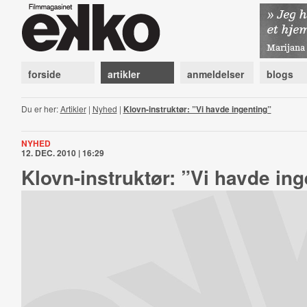
forside
artikler
anmeldelser
blogs
Du er her:
Artikler
|
Nyhed
|
Klovn-instruktør: ”Vi havde ingenting”
NYHED
12. DEC. 2010 | 16:29
Klovn-instruktør: ”Vi havde ing