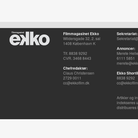
Filmmagasinet Ekko
Sekretariat:
Wildersgade 32, 2. sal
Sekretariat@
1408 København K
Annoncer:
Tlf. 8838 9292
Merete Hell
CVR. 3468 8443
6111 5851
merete@ekko
Chefredaktør:
Claus Christensen
Ekko Shortli
2729 0011
8838 9292
cc@ekkofilm.dk
cc@ekkofilm
Artikler og i
indekseres u
distribueres