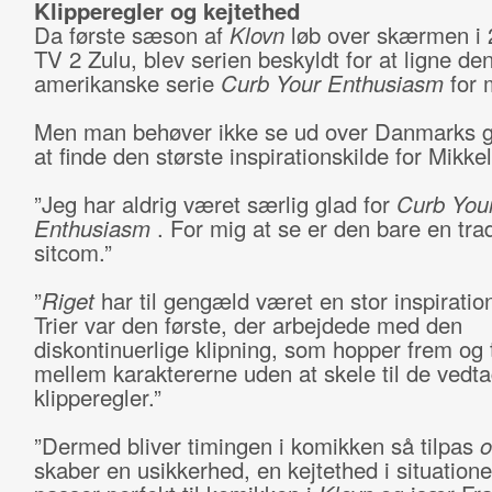
Klipperegler og kejtethed
Da første sæson af
Klovn
løb over skærmen i 
TV 2 Zulu, blev serien beskyldt for at ligne de
amerikanske serie
Curb Your Enthusiasm
for 
Men man behøver ikke se ud over Danmarks g
at finde den største inspirationskilde for Mikke
”Jeg har aldrig været særlig glad for
Curb You
Enthusiasm
. For mig at se er den bare en trad
sitcom.”
”
Riget
har til gengæld været en stor inspiration
Trier var den første, der arbejdede med den
diskontinuerlige klipning, som hopper frem og 
mellem karaktererne uden at skele til de vedt
klipperegler.”
”Dermed bliver timingen i komikken så tilpas
o
skaber en usikkerhed, en kejtethed i situatione