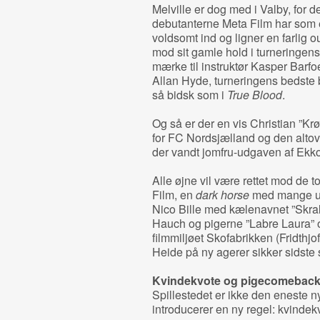
Melville er dog med i Valby, for d
debutanterne Meta Film har som e
voldsomt ind og ligner en farlig o
mod sit gamle hold i turneringe
mærke til instruktør Kasper Barf
Allan Hyde, turneringens bedste 
så bidsk som i
True Blood
.
Og så er der en vis Christian ”Krøl
for FC Nordsjælland og den alto
der vandt jomfru-udgaven af Ekko
Alle øjne vil være rettet mod de 
Film, en
dark horse
med mange ube
Nico Bille med kælenavnet ”Skral
Hauch og pigerne ”Labre Laura” o
filmmiljøet Skofabrikken (Fridthjo
Heide på ny agerer sikker sidste 
Kvindekvote og pigecomebac
Spillestedet er ikke den eneste ny
introducerer en ny regel: kvindek