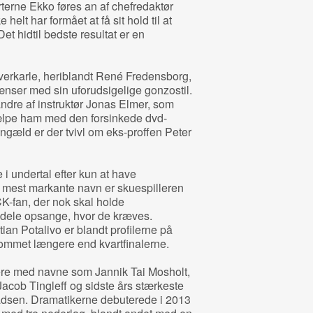
terne Ekko føres an af chefredaktør
elt har formået at få sit hold til at
et hidtil bedste resultat er en
riverkarle, heriblandt René Fredensborg,
grænser med sin uforudsigelige gonzostil.
ndre af instruktør Jonas Elmer, som
jælpe ham med den forsinkede dvd-
engæld er der tvivl om eks-proffen Peter
 i undertal efter kun at have
mest markante navn er skuespilleren
K-fan, der nok skal holde
dele opsange, hvor de kræves.
an Potalivo er blandt profilerne på
r kommet længere end kvartfinalerne.
re med navne som Jannik Tai Mosholt,
acob Tingleff og sidste års stærkeste
Madsen. Dramatikerne debuterede i 2013