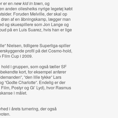
er er en
new kid in town
, og
n anden oliesheiks nyrige legetøj købt
utsider. Foruden Melville, der skal op
ns drøn af en åbningskamp, lægger man
oed og skuespillere som Jon Lange og
bud på en Luis Suarez, hvis han er lige
le” Nielsen, tidligere Superliga-spiller
verskyggende profil på det Cosmo-hold,
 Film Cup i 2009.
to hold i gruppen, som også tæller SF
kendte kort, for eksempel anfører
demanden”, ”den lille tykke” Lars
g ”Godte Charlotte”. Endelig er der
f Film, Postyr og Gi’ Lyd), hvor Rasmus
skanse i målet.
k
hed i årets turnering, der også
voten.