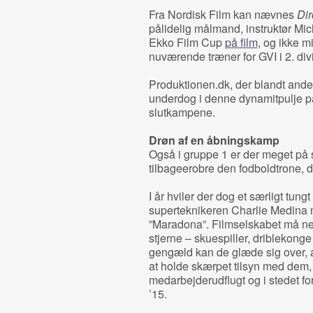
Fra Nordisk Film kan nævnes
Dir
pålidelig målmand, instruktør Mic
Ekko Film Cup
på film
, og ikke m
nuværende træner for GVI i 2. div
Produktionen.dk, der blandt andet 
underdog i denne dynamitpulje på t
slutkampene.
Drøn af en åbningskamp
Også i gruppe 1 er der meget på s
tilbageerobre den fodboldtrone, d
I år hviler der dog et særligt tung
superteknikeren Charlie Medina 
”Maradona”. Filmselskabet må ne
stjerne – skuespiller, driblekong
gengæld kan de glæde sig over, at
at holde skærpet tilsyn med dem, ef
medarbejderudflugt og i stedet f
’15.