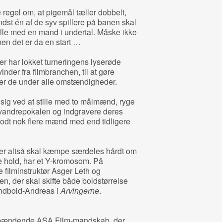
e regel om, at pigemål tæller dobbelt,
ndst én af de syv spillere på banen skal
pille med en mand i undertal. Måske ikke
men det er da en start …
r har lokket turneringens lyserøde
vinder fra filmbranchen, til at gøre
 er de under alle omstændigheder.
t sig ved at stille med to målmænd, ryge
e vandrepokalen og indgravere deres
godt nok flere mænd med end tidligere
 der altså skal kæmpe særdeles hårdt om
te hold, har et Y-kromosom. På
e filminstruktør Asger Leth og
n, der skal skifte både boldstørrelse
åndbold-Andreas i
Arvingerne
.
t spændende ASA Film-mandskab, der