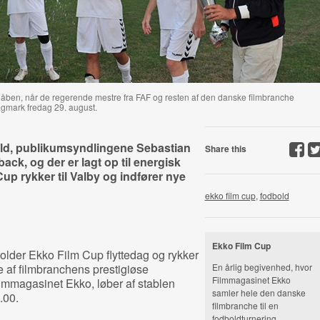
ben, når de regerende mestre fra FAF og resten af den danske filmbranche
gmark fredag 29. august.
ld, publikumsyndlingene Sebastian
Share this
ack, og der er lagt op til energisk
up rykker til Valby og indfører nye
ekko film cup
,
fodbold
Ekko Film Cup
holder Ekko Film Cup flyttedag og rykker
e af filmbranchens prestigiøse
En årlig begivenhed, hvor
Filmmagasinet Ekko
ilmmagasinet Ekko, løber af stablen
samler hele den danske
.00.
filmbranche til en
fodboldturnering.