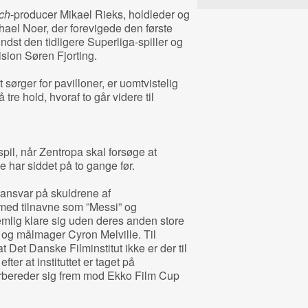
ch
-producer Mikael Rieks, holdleder og
hael Noer, der forevigede den første
indst den tidligere Superliga-spiller og
ision Søren Fjorting.
sørger for pavilloner, er uomtvistelig
re hold, hvoraf to går videre til
pil, når Zentropa skal forsøge at
e har siddet på to gange før.
t ansvar på skuldrene af
med tilnavne som ”Messi” og
mlig klare sig uden deres anden store
e og målmager Cyron Melville. Til
 Det Danske Filminstitut ikke er der til
ter at instituttet er taget på
orbereder sig frem mod Ekko Film Cup