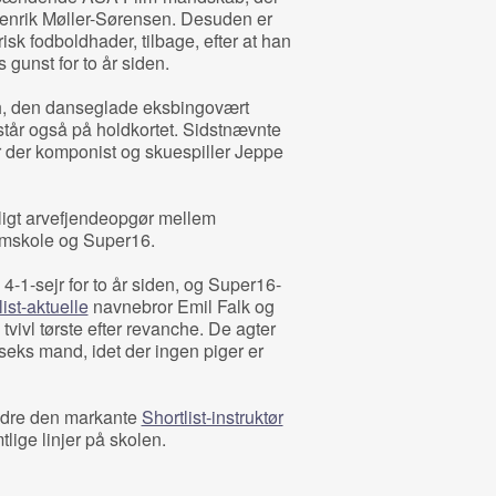
 Henrik Møller-Sørensen. Desuden er
risk fodboldhader, tilbage, efter at han
gunst for to år siden.
h, den danseglade eksbingovært
tår også på holdkortet. Sidstnævnte
 er der komponist og skuespiller Jeppe
ligt arvefjendeopgør mellem
lmskole og Super16.
4-1-sejr for to år siden, og Super16-
list-aktuelle
navnebror Emil Falk og
tvivl tørste efter revanche. De agter
seks mand, idet der ingen piger er
andre den markante
Shortlist-instruktør
lige linjer på skolen.