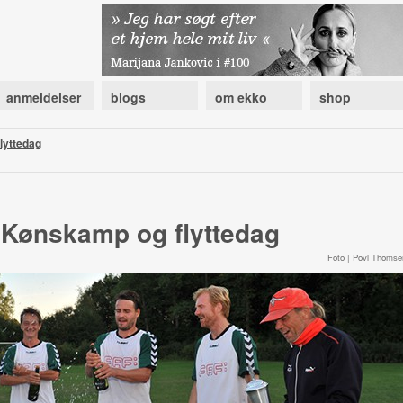
anmeldelser
blogs
om ekko
shop
lyttedag
Kønskamp og flyttedag
Foto | Povl Thomse