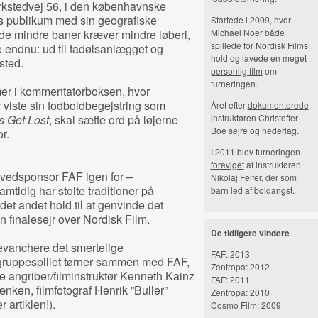
rkstedvej 56, i den københavnske
es publikum med sin geografiske
Startede i 2009, hvor
 de mindre baner kræver mindre løberi,
Michael Noer både
spillede for Nordisk Films
re endnu: ud til fadølsanlægget og
hold og lavede en meget
sted.
personlig film
om
turneringen.
mer i kommentatorboksen, hvor
 viste sin fodboldbegejstring som
Året efter
dokumenterede
s Get Lost
, skal sætte ord på løjerne
instruktøren Christoffer
Boe sejre og nederlag.
r.
I 2011 blev turneringen
foreviget
af instruktøren
ovedsponsor FAF igen for –
Nikolaj Feifer, der som
mtidig har stolte traditioner på
barn led af boldangst.
 det andet hold til at genvinde det
n finalesejr over Nordisk Film.
De tidligere vindere
revanchere det smertelige
FAF: 2013
i gruppespillet tørner sammen med FAF,
Zentropa: 2012
e angriber/filminstruktør Kenneth Kainz
FAF: 2011
nken, filmfotograf Henrik ”Buller”
Zentropa: 2010
 artiklen!).
Cosmo Film: 2009