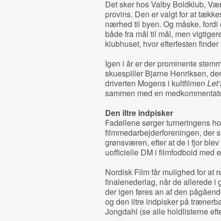
Det sker hos Valby Boldklub, Væ
provins. Den er valgt for at tækk
nærhed til byen. Og måske, fordi
både fra mål til mål, men vigtige
klubhuset, hvor efterfesten finder 
Igen i år er der prominente stem
skuespiller Bjarne Henriksen, der
driverten Mogens i kultfilmen
Let’
sammen med en medkommentato
Den iltre indpisker
Fadøllene sørger turneringens h
filmmedarbejderforeningen, der sa
grønsværen, efter at de i fjor blev
uofficielle DM i filmfodbold med e
Nordisk Film får mulighed for at 
finalenederlag, når de allerede 
der igen føres an af den pågåend
og den iltre indpisker på trænerbæ
Jongdahl (se alle holdlisterne efter