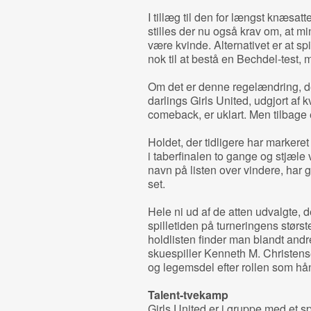
I tillæg til den for længst knæsatt
stilles der nu også krav om, at mi
være kvinde. Alternativet er at s
nok til at bestå en Bechdel-test, 
Om det er denne regelændring, de
darlings Girls United, udgjort af k
comeback, er uklart. Men tilbage
Holdet, der tidligere har markere
i taberfinalen to gange og stjæl
navn på listen over vindere, har 
set.
Hele ni ud af de atten udvalgte,
spilletiden på turneringens størs
holdlisten finder man blandt andr
skuespiller Kenneth M. Christense
og legemsdel efter rollen som h
Talent-tvekamp
Girls United er i gruppe med e