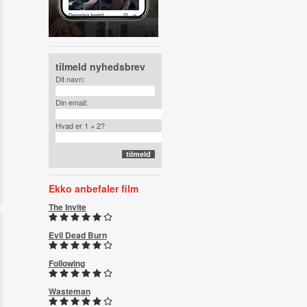
tilmeld nyhedsbrev
Dit navn:
Din email:
Hvad er 1 + 2?
Ekko anbefaler film
The Invite
Evil Dead Burn
Following
Wasteman