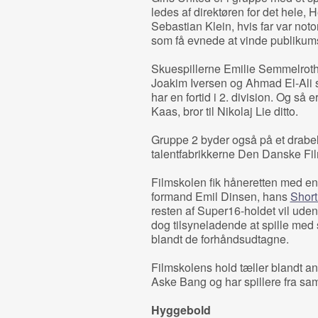
ledes af direktøren for det hele,
Sebastian Klein, hvis far var noto
som få evnede at vinde publikums 
Skuespillerne Emilie Semmelrot
Joakim Iversen og Ahmad El-Ali s
har en fortid i 2. division. Og så
Kaas, bror til Nikolaj Lie ditto.
Gruppe 2 byder også på et drabe
talentfabrikkerne Den Danske Fi
Filmskolen fik håneretten med en 
formand Emil Dinsen, hans
Short
resten af Super16-holdet vil uden 
dog tilsyneladende at spille med 
blandt de forhåndsudtagne.
Filmskolens hold tæller blandt 
Aske Bang og har spillere fra samt
Hyggebold