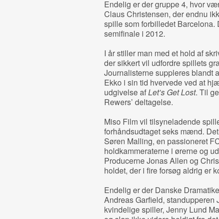
Endelig er der gruppe 4, hvor vær
Claus Christensen, der endnu ikke h
spille som forbilledet Barcelona. D
semifinale i 2012.
I år stiller man med et hold af sk
der sikkert vil udfordre spillets 
Journalisterne suppleres blandt a
Ekko i sin tid hvervede ved at h
udgivelse af
Let’s Get Lost
. Til g
Rewers’ deltagelse.
Miso Film vil tilsyneladende spille
forhåndsudtaget seks mænd. Det 
Søren Malling, en passioneret FC
holdkammeraterne i ørerne og ud
Producerne Jonas Allen og Christi
holdet, der i fire forsøg aldrig e
Endelig er der Danske Dramatike
Andreas Garfield, standupperen J
kvindelige spiller, Jenny Lund 