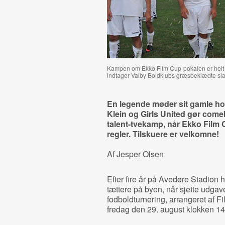
Kampen om Ekko Film Cup-pokalen er helt å
indtager Valby Boldklubs græsbeklædte sla
En legende møder sit gamle ho
Klein og Girls United gør comeb
talent-tvekamp, når Ekko Film C
regler. Tilskuere er velkomne!
Af Jesper Olsen
Efter fire år på Avedøre Stadion 
tættere på byen, når sjette udgav
fodboldturnering, arrangeret af F
fredag den 29. august klokken 14