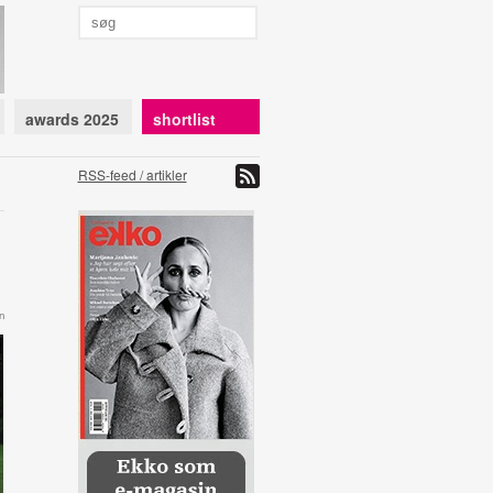
awards 2025
shortlist
RSS-feed / artikler
n