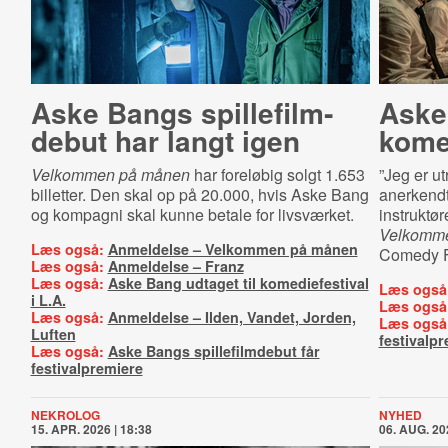
Aske Bangs spil­le­film­
Aske 
de­but har langt igen
ko­me­
Velkommen på månen
har foreløbig solgt 1.653
”Jeg er utr
billetter. Den skal op på 20.000, hvis Aske Bang
anerkendt
og kompagni skal kunne betale for livsværket.
instruktør
Velkomm
Læs også:
Anmeldelse – Velkommen på månen
Comedy Fi
Læs også:
Anmeldelse – Franz
Læs også:
Aske Bang udtaget til komediefestival
Læs også
i L.A.
Læs også
Læs også:
Anmeldelse – Ilden, Vandet, Jorden,
Læs også
Luften
festivalp
Læs også:
Aske Bangs spillefilmdebut får
festivalpremiere
NEKROLOG
NYHED
15. APR. 2026 | 18:38
06. AUG. 20