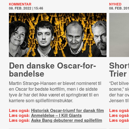
KOMMENTAR
NYHED
08. FEB. 2022 | 15:46
08. FEB. 201
Den danske Oscar-​for­
Short
ban­del­se
Trie
Martin Strange-Hansen er blevet nomineret til
”Det blive
en Oscar for bedste kortfilm, men i de sidste
scene,” s
tyve år har det ikke været et springbræt til en
der har o
karriere som spillefilminstruktør.
Jensen til
Læs også:
Historisk Oscar-triumf for dansk film
Læs også
Læs også:
Anmeldelse – I Kill Giants
Læs også
Læs også:
Aske Bang debuterer med spillefilm
Læs også