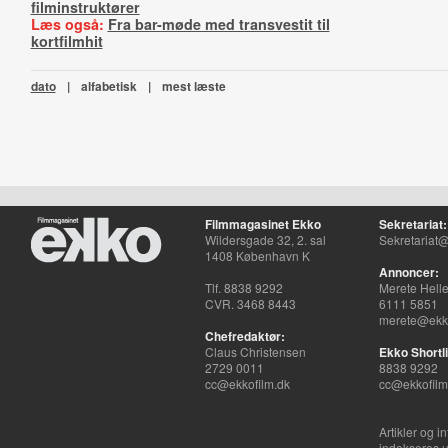
filminstruktører
Læs også:
Fra bar-møde med transvestit til
kortfilmhit
dato
|
alfabetisk
|
mest læste
Filmmagasinet Ekko
Sekretariat:
Wildersgade 32, 2. sal
Sekretariat@
1408 København K
Annoncer:
Tlf. 8838 9292
Merete Hell
CVR. 3468 8443
6111 5851
merete@ekko
Chefredaktør:
Claus Christensen
Ekko Shortli
2729 0011
8838 9292
cc@ekkofilm.dk
cc@ekkofilm
Artikler og i
indekseres u