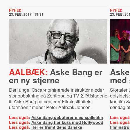
NYHED
NYHED
23. FEB. 2017 | 19:31
23. FEB. 201
AALBÆK:
Aske Bang er
Aske
en ny stjerne
med s
Den unge, Oscar-nominerede instruktør møder
Stortalent
stor opbakning på Zentropa og TV 2. ”Afslagene
opfyldel
til Aske Bang cementerer Filminstituttets
kortfilm
S
uformåen,” mener Peter Aalbæk Jensen.
søndag af
Læs også:
Aske Bang debuterer med spillefilm
Læs også
Læs også:
Aske Bang har kurs mod Hollywood
Læs også
Læs også:
Her er fremtidens danske
filminstru