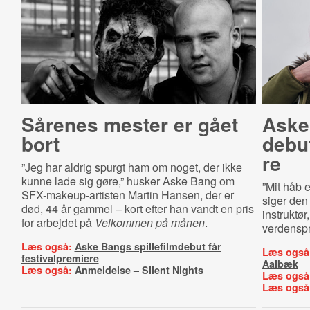
Sårenes mester er gået
Aske 
bort
de­but
re
”Jeg har aldrig spurgt ham om noget, der ikke
kunne lade sig gøre,” husker Aske Bang om
”Mit håb e
SFX-makeup-artisten Martin Hansen, der er
siger den
død, 44 år gammel – kort efter han vandt en pris
instruktør
for arbejdet på
Velkommen på månen
.
verdenspr
Læs også:
Aske Bangs spillefilmdebut får
Læs også
festivalpremiere
Aalbæk
Læs også:
Anmeldelse – Silent Nights
Læs også
Læs også