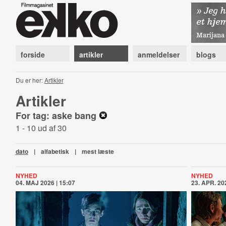
forside
artikler
anmeldelser
blogs
Du er her:
Artikler
Artikler
For tag: aske bang
1 - 10 ud af 30
dato
|
alfabetisk
|
mest læste
NYHED
NYHED
04. MAJ 2026 | 15:07
23. APR. 202