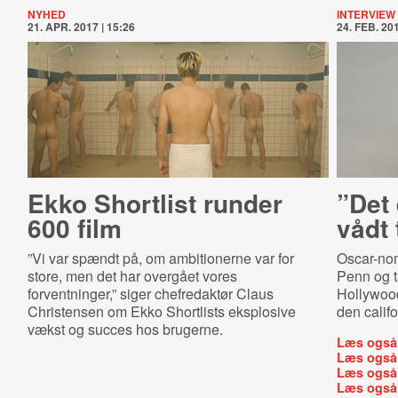
NYHED
INTERVIEW
21. APR. 2017 | 15:26
24. FEB. 201
Ekko Shortlist runder
”Det 
600 film
vådt 
”Vi var spændt på, om ambitionerne var for
Oscar-no
store, men det har overgået vores
Penn og t
forventninger,” siger chefredaktør Claus
Hollywood,
Christensen om Ekko Shortlists eksplosive
den califo
vækst og succes hos brugerne.
Læs også
Læs også
Læs også
Læs også