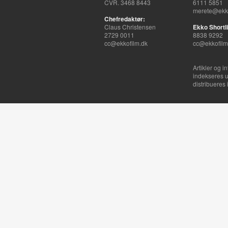
CVR. 3468 8443
6111 5851
merete@ekko
Chefredaktør:
Claus Christensen
Ekko Shortli
2729 0011
8838 9292
cc@ekkofilm.dk
cc@ekkofilm
Artikler og i
indekseres u
distribueres