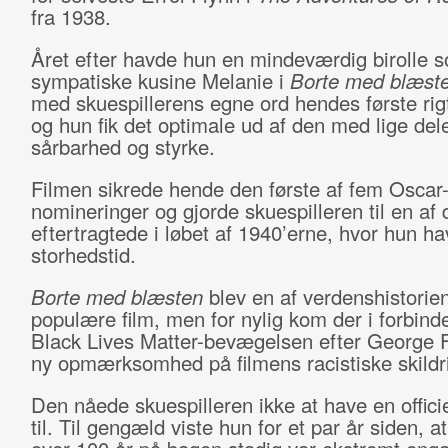
fra 1938.
Året efter havde hun en mindeværdig birolle 
sympatiske kusine Melanie i
Borte med blæst
med skuespillerens egne ord hendes første rigt
og hun fik det optimale ud af den med lige del
sårbarhed og styrke.
Filmen sikrede hende den første af fem Oscar
nomineringer og gjorde skuespilleren til en af
eftertragtede i løbet af 1940’erne, hvor hun ha
storhedstid.
Borte med blæsten
blev en af verdenshistorie
populære film, men for nylig kom der i forbin
Black Lives Matter-bevægelsen efter George 
ny opmærksomhed på filmens racistiske skildr
Den nåede skuespilleren ikke at have en offici
til. Til gengæld viste hun for et par år siden, a