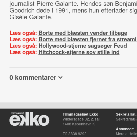
journalist Pierre Galante. Hendes søn Benjam
Goodrich døde i 1991, mens hun efterlader sig
Giséle Galante.
Læs også:
Borte med blæsten vender tilbage
Læs også:
Borte med blæsten fjernet fra stream
Læs også:
Hollywood-stjerne sagsøger Feud
Læs også:
Hitchcock-stjerne sov stille ind
0 kommentarer
Filmmagasinet Ekko
Sekretariat:
Wildersgade 32, 2. sal
Sekretariat@
1408 København K
Annoncer:
Tlf. 8838 9292
Merete Hell