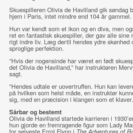
Skuespilleren Olivia de Havilland gik søndag bo
hjem i Paris, intet mindre end 104 år gammel.
Hun var kendt som et ikon og en diva, men ogs
ret en fantastisk skuespiller, der gav alle sine r
rigt indre liv. Læg dertil hendes ydre skønhed 
sproglige perfektion.
”Hvis der nogensinde har været en født skuespi
det Olivia de Havilland,” har instruktøren Me
sagt.
”Hendes udtale er uovertruffen. Hun kan levere
på hvilken som helst måde, en instruktør kun
sig, med en præcision i klangen som et klaver.
Sårbar og bestemt
Olivia de Havilland startede karrieren i 1930’e
hun gjorde en fremragende figur som Lady Ma
for selveste Errol Flynn i
The Adventures of R