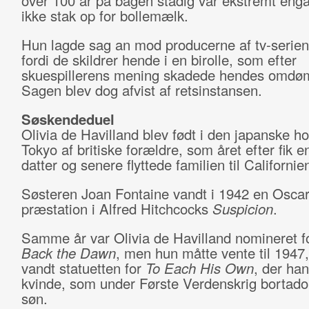
over 100 år på bagen stadig var ekstremt eng
ikke stak op for bollemælk.
Hun lagde sag an mod producerne af tv-serie
fordi de skildrer hende i en birolle, som efter
skuespillerens mening skadede hendes omd
Sagen blev dog afvist af retsinstansen.
Søskendeduel
Olivia de Havilland blev født i den japanske h
Tokyo af britiske forældre, som året efter fik 
datter og senere flyttede familien til Californie
Søsteren Joan Fontaine vandt i 1942 en Oscar 
præstation i Alfred Hitchcocks
Suspicion
.
Samme år var Olivia de Havilland nomineret f
Back the Dawn
, men hun måtte vente til 1947,
vandt statuetten for
To Each His Own
, der ha
kvinde, som under Første Verdenskrig bortadop
søn.