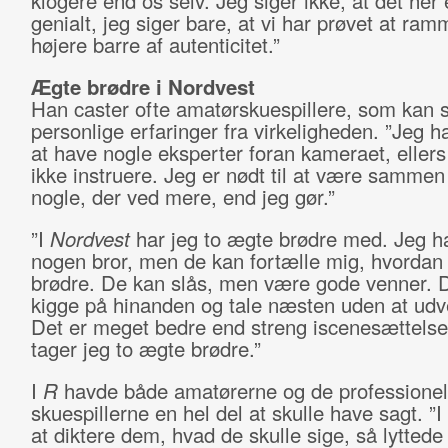
klogere end os selv. Jeg siger ikke, at det her e
genialt, jeg siger bare, at vi har prøvet at ram
højere barre af autenticitet.”
Ægte brødre i Nordvest
Han caster ofte amatørskuespillere, som kan s
personlige erfaringer fra virkeligheden. ”Jeg ha
at have nogle eksperter foran kameraet, ellers
ikke instruere. Jeg er nødt til at være samme
nogle, der ved mere, end jeg gør.”
”I
Nordvest
har jeg to ægte brødre med. Jeg ha
nogen bror, men de kan fortælle mig, hvordan
brødre. De kan slås, men være gode venner. 
kigge på hinanden og tale næsten uden at udv
Det er meget bedre end streng iscenesættelse
tager jeg to ægte brødre.”
I
R
havde både amatørerne og de professionel
skuespillerne en hel del at skulle have sagt. ”I 
at diktere dem, hvad de skulle sige, så lyttede v