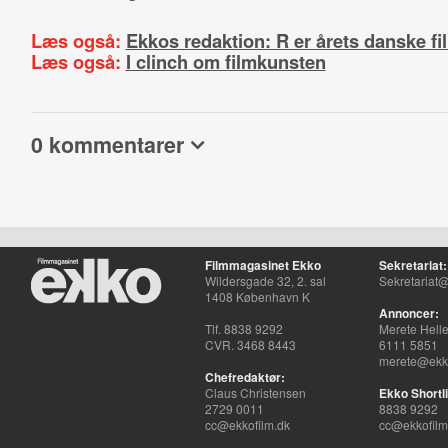
Læs også:
Ekkos redaktion: R er årets danske fi
Læs også:
I clinch om filmkunsten
0 kommentarer
Filmmagasinet Ekko
Sekretariat:
Wildersgade 32, 2. sal
Sekretariat@
1408 København K
Annoncer:
Tlf. 8838 9292
Merete Hell
CVR. 3468 8443
6111 5851
merete@ekko
Chefredaktør:
Claus Christensen
Ekko Shortli
2729 0011
8838 9292
cc@ekkofilm.dk
cc@ekkofilm