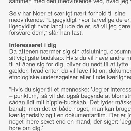
sammen med den medvirkende ved, hvad jeg vi
Selv har Noer et særligt nært forhold til sine
medvirkende. ”Ligegyldigt hvor tarvelige de er,
ligegyldigt hvor langt ude de er, så vil jeg gøre 
forsvare dem,” slår han fast.
Interesseret i dig
Da aftenen nærmer sig sin afslutning, opsum
sit vigtigste budskab: Hvis du vil have andre
til at åbne sig for dig, bliver du nødt til at lytt
gælder, hvad enten du vil lave fiktion, dokumen
etnologiske undersøgelser eller finde kærlighe
”Hvis du siger til et menneske: ’Jeg er interess
– punktum,’ så vil det også begynde at blomstr
sådan lidt mit hippie-budskab. Det lyder mås
banalt, men det er både noget, man kan bruge 
kærlighedsliv og i en dokumentarfilm. Der er j
noget mere sexet end en mand, der siger: ’Jeg 
høre om dig.’