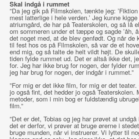
Skal indgå i rummet
”Da jeg gik på Filmskolen, tænkte jeg: ’Fiktion 
mest latterlige i hele verden.’ Jeg kunne kigge
atriumgård, de har på Teaterskolen, og så lå e
om sommeren under et tæppe og sagde ’åh, åh
det noget med, at de blev genfødt. Og når de
til fest hos os på Filmskolen, så var de et hov
end mig, og så talte de helt vildt højt. De skull
tiden fylde rummet ud. Det er altså ikke det, j
for. Jeg har ikke brug for nogen, der fylder ru
jeg har brug for nogen, der indgår i rummet.”
”For mig er det ikke film, for mig er det teater.
jo også fint, det hedder jo også Teaterskolen. 
metoder, som i min bog er fuldstændig ubrugeli
film.”
”Det er det, Tobias og jeg har prøvet at undgå 
det er derfor, vi prøver at bruge ørerne i stedet
bruge munden, når vi instruerer. Vi lytter til n