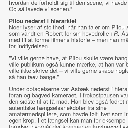
hvordan de forholdt sig til den scene, vi havde
Og
så
lavede vi scenen.”
Pilou nederst i hierarkiet
Noer lyser af stolthed, når han taler om Pilou
som vandt en Robert for sin hovedrolle i
R.
As
med til at forme filmens historie – men han må
for indflydelsen.
”Vi ville gerne have, at Pilou skulle være bang
ville publikum også kunne mærke, at han var 
ville ikke skrive det – vi ville gerne skabe nog
så han
blev
bange.”
Under optagelserne var Asbæk nederst i hiera
foran og bagved kameraet
.
I frokostpausen var
den sidste til at få mad. Han blev også fodret
autentiske fængselsanekdoter fra sine
amatørmedspillere, som havde følt livet som i
egen krop. I et fængsel kan man for eksempel 
forudse, hvornår der kommer en knytnæve flyv