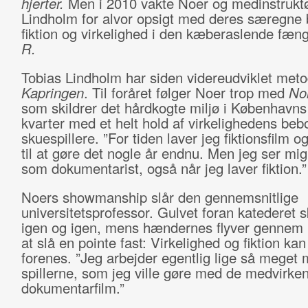
hjerter.
Men i 2010 vakte Noer og medinstruktø
Lindholm for alvor opsigt med deres særegne 
fiktion og virkelighed i den kæberaslende fæng
R.
Tobias Lindholm har siden videreudviklet meto
Kapringen
. Til foråret følger Noer trop med
No
som skildrer det hårdkogte miljø i Københavns
kvarter med et helt hold af virkelighedens be
skuespillere. ”For tiden laver jeg fiktionsfilm
til at gøre det nogle år endnu. Men jeg ser mig 
som dokumentarist, også når jeg laver fiktion.”
Noers showmanship slår den gennemsnitlige
universitetsprofessor. Gulvet foran katederet s
igen og igen, mens hændernes flyver gennem l
at slå en pointe fast: Virkelighed og fiktion ka
forenes. ”Jeg arbejder egentlig lige så meget
spillerne, som jeg ville gøre med de medvirken
dokumentarfilm.”