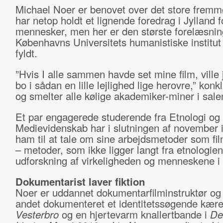
Michael Noer er benovet over det store frem
har netop holdt et lignende foredrag i Jylland f
mennesker, men her er den største forelæsnin
Københavns Universitets humanistiske institu
fyldt.
”Hvis I alle sammen havde set mine film, ville 
bo i sådan en lille lejlighed lige herovre,” kon
og smelter alle kølige akademiker-miner i sale
Et par engagerede studerende fra Etnologi og 
Medievidenskab har i slutningen af november i
ham til at tale om sine arbejdsmetoder som fil
– metoder, som ikke ligger langt fra etnologie
udforskning af virkeligheden og menneskene i
Dokumentarist laver fiktion
Noer er uddannet dokumentarfilminstruktør og 
andet dokumenteret et identitetssøgende kære
Vesterbro
og en hjertevarm knallertbande i
De