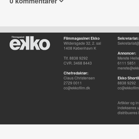
0 kommentarer
Filmmagasinet Ekko
Sekretariat:
Wildersgade 32, 2. sal
Sekretariat@
1408 København K
Annoncer:
Tlf. 8838 9292
Merete Hell
CVR. 3468 8443
6111 5851
merete@ekko
Chefredaktør:
Claus Christensen
Ekko Shortli
2729 0011
8838 9292
cc@ekkofilm.dk
cc@ekkofilm
Artikler og i
indekseres u
distribueres