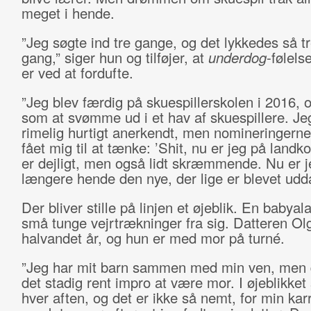
meget i hende.
”Jeg søgte ind tre gange, og det lykkedes så t
gang,” siger hun og tilføjer, at
underdog
-følels
er ved at fordufte.
”Jeg blev færdig på skuespillerskolen i 2016, o
som at svømme ud i et hav af skuespillere. Je
rimelig hurtigt anerkendt, men nomineringerne
fået mig til at tænke: ’Shit, nu er jeg på landko
er dejligt, men også lidt skræmmende. Nu er j
længere hende den nye, der lige er blevet udd
Der bliver stille på linjen et øjeblik. En babyal
små tunge vejrtrækninger fra sig. Datteren Olg
halvandet år, og hun er med mor på turné.
”Jeg har mit barn sammen med min ven, men d
det stadig rent impro at være mor. I øjeblikket 
hver aften, og det er ikke så nemt, for min karr