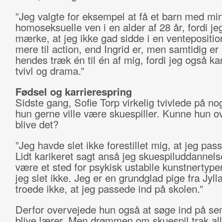
”Jeg valgte for eksempel at få et barn med mi
homoseksuelle ven i en alder af 28 år, fordi j
mærke, at jeg ikke gad sidde i en ventepositio
mere til action, end Ingrid er, men samtidig e
hendes træk én til én af mig, fordi jeg også 
tvivl og drama.”
Fødsel og karrierespring
Sidste gang, Sofie Torp virkelig tvivlede på nog
hun gerne ville være skuespiller. Kunne hun o
blive det?
”Jeg havde slet ikke forestillet mig, at jeg pas
Lidt karikeret sagt anså jeg skuespiluddannels
være et sted for psykisk ustabile kunstnertyper
jeg slet ikke. Jeg er en grundglad pige fra Jyll
troede ikke, at jeg passede ind på skolen.”
Derfor overvejede hun også at søge ind på se
blive lærer. Men drømmen om skuespil trak all