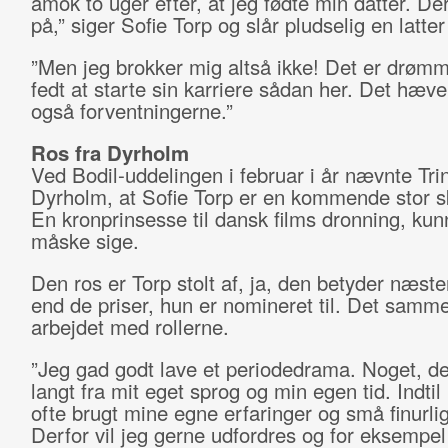
amok to uger efter, at jeg fødte min datter. De
på,” siger Sofie Torp og slår pludselig en latter
”Men jeg brokker mig altså ikke! Det er drømm
fedt at starte sin karriere sådan her. Det hæve
også forventningerne.”
Ros fra Dyrholm
Ved Bodil-uddelingen i februar i år nævnte Tri
Dyrholm, at Sofie Torp er en kommende stor sk
En kronprinsesse til dansk films dronning, ku
måske sige.
Den ros er Torp stolt af, ja, den betyder næst
end de priser, hun er nomineret til. Det samm
arbejdet med rollerne.
”Jeg gad godt lave et periodedrama. Noget, de
langt fra mit eget sprog og min egen tid. Indtil
ofte brugt mine egne erfaringer og små finurli
Derfor vil jeg gerne udfordres og for eksempel 