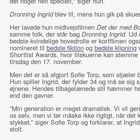
det noget helt specielt,” siger hun.
Dronning Ingrid
blev til, mens hun gik på skue
Her lavede hun midtvejsfilmen
Det der med B
samme folk, der står bag
Dronning Ingrid
. Ud 
bedste kvindelige hovedrolle er kortfilmen ogs
nomineret til
bedste fiktion
og
bedste klipning
v
Shortlist Awards, hvor tilskuerne kan stemme f
tirsdag den 17. november.
Men det er så afgjort Sofie Torp, som stjæler b
Hun spiller Ingrid, der fylder 34 og må se sig s
øjnene. Hendes tilbagelænede stil hæmmer h
end den gavner.
”Min generation er meget dramatisk. Vi vil ger
os selv, men vi tør måske ikke rigtigt, når det 
stykket,” siger Sofie Torp og forklarer, at Ingri
stolt.