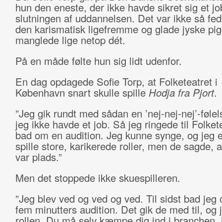
hun den eneste, der ikke havde sikret sig et j
slutningen af uddannelsen. Det var ikke så fed
den karismatisk ligefremme og glade jyske pig
manglede lige netop dét.
På en måde følte hun sig lidt udenfor.
En dag opdagede Sofie Torp, at Folketeatret i
København snart skulle spille
Hodja fra Pjort
.
”Jeg gik rundt med sådan en ’nej-nej-nej’-følels
jeg ikke havde et job. Så jeg ringede til Folket
bad om en audition. Jeg kunne synge, og jeg e
spille store, karikerede roller, men de sagde, a
var plads.”
Men det stoppede ikke skuespilleren.
”Jeg blev ved og ved og ved. Til sidst bad jeg
fem minutters audition. Det gik de med til, og j
rollen. Du må selv kæmpe dig ind i branchen, h