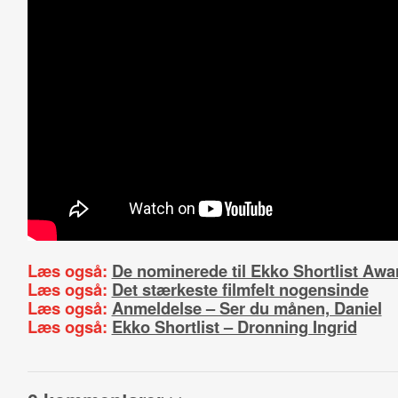
Læs også:
De nominerede til Ekko Shortlist Awa
Læs også:
Det stærkeste filmfelt nogensinde
Læs også:
Anmeldelse – Ser du månen, Daniel
Læs også:
Ekko Shortlist – Dronning Ingrid