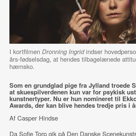
I kortfilmen
indser hovedperson
Dronning Ingrid
års-fødselsdag, at hendes tilbagelænede attitu
hæmsko.
Som en grundglad pige fra Jylland troede S
at skuespilverdenen kun var for psykisk ust
kunstnertyper. Nu er hun nomineret til Ekko
Awards, der kan blive hendes tredje pris i å
Af Casper Hindse
Da Sofie Torp gik på Den Danske Scenekunsts