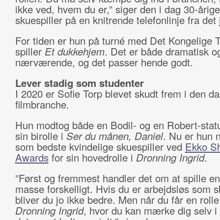
ikke ved, hvem du er,” siger den i dag 30-årige
skuespiller på en knitrende telefonlinje fra det 
For tiden er hun på turné med Det Kongelige 
spiller
Et dukkehjem
. Det er både dramatisk o
nærværende, og det passer hende godt.
Lever stadig som studenter
I 2020 er Sofie Torp blevet skudt frem i den d
filmbranche.
Hun modtog både en Bodil- og en Robert-statu
sin birolle i
Ser du månen, Daniel
. Nu er hun 
som bedste kvindelige skuespiller ved
Ekko Sh
Awards
for sin hovedrolle i
Dronning Ingrid
.
”Først og fremmest handler det om at spille en
masse forskelligt. Hvis du er arbejdsløs som sk
bliver du jo ikke bedre. Men når du får en roll
Dronning Ingrid
, hvor du kan mærke dig selv i 