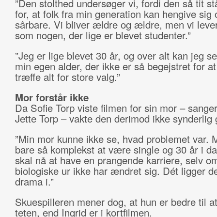
”Den stolthed undersøger vi, fordi den så tit st
for, at folk fra min generation kan hengive sig
sårbare. Vi bliver ældre og ældre, men vi leve
som nogen, der lige er blevet studenter.”
”Jeg er lige blevet 30 år, og over alt kan jeg se
min egen alder, der ikke er så begejstret for at
træffe alt for store valg.”
Mor forstår ikke
Da Sofie Torp viste filmen for sin mor – sange
Jette Torp – vakte den derimod ikke synderlig
”Min mor kunne ikke se, hvad problemet var. 
bare så komplekst at være single og 30 år i da
skal nå at have en prangende karriere, selv o
biologiske ur ikke har ændret sig. Dét ligger de
drama i.”
Skuespilleren mener dog, at hun er bedre til a
teten, end Ingrid er i kortfilmen.