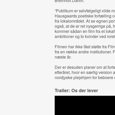
Breinholt Dahm.
”Publikum er selvfølgeligt vilde
Hausgaards poetiske fortælling 
fra lokalområdet. At se egnen por
også, at de er ret nysgerrige på,
kommer sådan en film fra et loka
ambitioner og to kvinder ved roret
Filmen har ikke fået støtte fra Film
fra en række andre institutioner. Fi
næste år.
Der er desuden planer om at fort
efteråret, hvor en særlig version a
nordjyske plejehjem for beboere 
Trailer: Os der lever