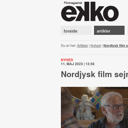
forside
artikler
Du er her:
Artikler
|
Nyhed
|
Nordjysk film s
NYHED
11. MAJ 2023 | 13:56
Nordjysk film sejr