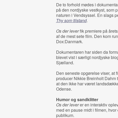
De to forhold mødes i dokument
på den nordjyske vestkyst, som pr
naturen i Vendsyssel. En slags p
Thy som tilstand
.
Os der lever
fik premiere på året
af de mest sete film. Den kom run
Dox:Danmark.
Dokumentaren har siden da formåe
blevet vist i særligt nordjyske bio
Sjælland.
Den seneste opgørelse viser, at fil
producer Nikkie Breinholt Dahm til
at den ikke har været landsdække
Odense.
Humor og sandklitter
Os der lever
er en interaktiv ople
med en pause midt i filmen, hvor 
publikum.