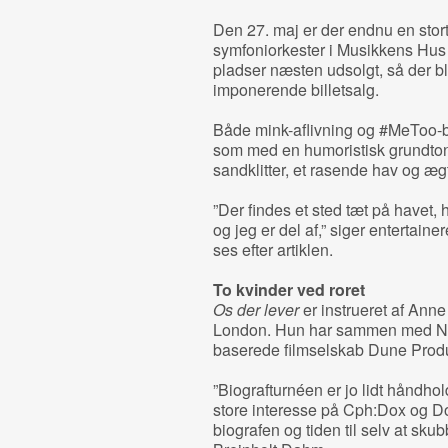
Den 27. maj er der endnu en stort
symfoniorkester i Musikkens Hus 
pladser næsten udsolgt, så der bli
imponerende billetsalg.
Både mink-aflivning og #MeToo-b
som med en humoristisk grundtone
sandklitter, et rasende hav og æg
”Der findes et sted tæt på havet, hv
og jeg er del af,” siger entertain
ses efter artiklen.
To kvinder ved roret
Os der lever
er instrueret af Anne
London. Hun har sammen med Nikk
baserede filmselskab Dune Produc
”Biografturnéen er jo lidt håndh
store interesse på Cph:Dox og Do
biografen og tiden til selv at skub