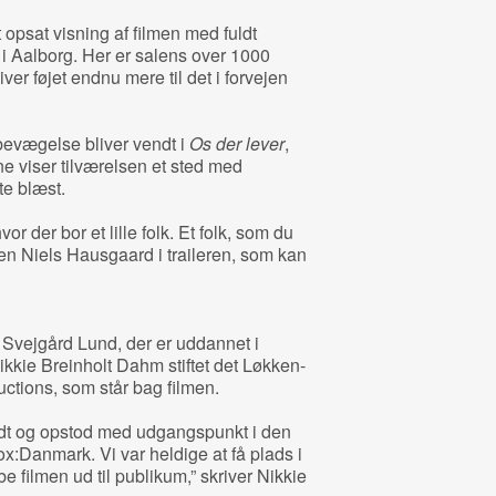
 opsat visning af filmen med fuldt
i Aalborg. Her er salens over 1000
ver føjet endnu mere til det i forvejen
evægelse bliver vendt i
Os der lever
,
 viser tilværelsen et sted med
te blæst.
or der bor et lille folk. Et folk, som du
eren Niels Hausgaard i traileren, som kan
 Svejgård Lund, der er uddannet i
ie Breinholt Dahm stiftet det Løkken-
tions, som står bag filmen.
oldt og opstod med udgangspunkt i den
x:Danmark. Vi var heldige at få plads i
be filmen ud til publikum,” skriver Nikkie