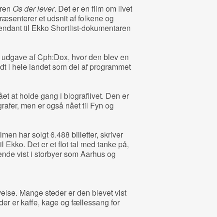
aren
Os der lever
. Det er en film om livet
æsenterer et udsnit af folkene og
endant til Ekko Shortlist-dokumentaren
s udgave af Cph:Dox, hvor den blev en
dt i hele landet som del af programmet
t at holde gang i biograflivet. Den er
grafer, men er også nået til Fyn og
men har solgt 6.488 billetter, skriver
 Ekko. Det er et flot tal med tanke på,
nde vist i storbyer som Aarhus og
velse. Mange steder er den blevet vist
der er kaffe, kage og fællessang for