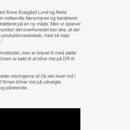
 med Anne Svejgård Lund og Niels
om velkendte fænomener og karakterer
trætteret på en ny måde. Men vi oplever
 hvordan det overhovedet kan ske, at der
lt produktionsselskab, med så høje
.”
instituttet, men er blevet til med støtte
lmen er købt til at blive vist på DR til
sætte visningerne af
Os der lever
ind i
f filmen bliver vist på udvalgte
og pårørende.