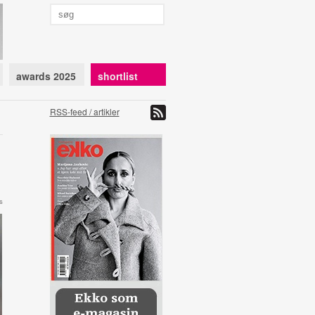
awards 2025
shortlist
RSS-feed / artikler
s