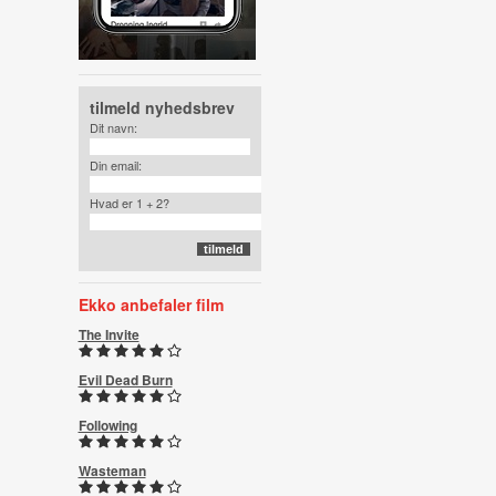
tilmeld nyhedsbrev
Dit navn:
Din email:
Hvad er 1 + 2?
Ekko anbefaler film
The Invite
Evil Dead Burn
Following
Wasteman