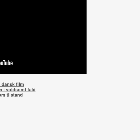
 dansk film
 i voldsomt fald
om tilstand