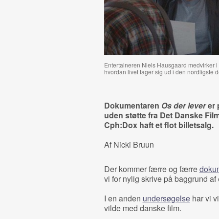
Entertaineren Niels Hausgaard medvirker i
hvordan livet tager sig ud i den nordligste de
Dokumentaren
Os der lever
er 
uden støtte fra Det Danske Fil
Cph:Dox haft et flot billetsalg.
Af Nicki Bruun
Der kommer færre og færre
dokum
vi for nylig skrive på baggrund af e
I en anden
undersøgelse
har vi vi
vilde med danske film.