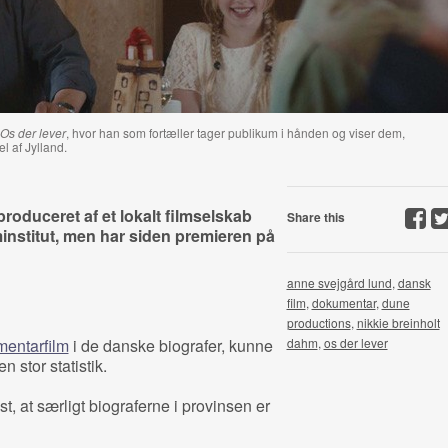
Os der lever
, hvor han som fortæller tager publikum i hånden og viser dem,
l af Jylland.
produceret af et lokalt filmselskab
Share this
minstitut, men har siden premieren på
anne svejgård lund
,
dansk
film
,
dokumentar
,
dune
productions
,
nikkie breinholt
entarfilm
i de danske biografer, kunne
dahm
,
os der lever
n stor statistik.
st, at særligt biograferne i provinsen er