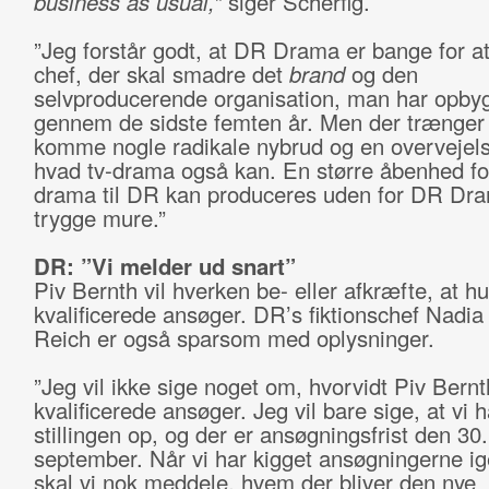
business as usual,”
siger Scherfig.
”Jeg forstår godt, at DR Drama er bange for at
chef, der skal smadre det
brand
og den
selvproducerende organisation, man har opby
gennem de sidste femten år. Men der trænger t
komme nogle radikale nybrud og en overvejel
hvad tv-drama også kan. En større åbenhed for
drama til DR kan produceres uden for DR Dr
trygge mure.”
DR: ”Vi melder ud snart”
Piv Bernth vil hverken be- eller afkræfte, at h
kvalificerede ansøger. DR’s fiktionschef Nadia
Reich er også sparsom med oplysninger.
”Jeg vil ikke sige noget om, hvorvidt Piv Bernt
kvalificerede ansøger. Jeg vil bare sige, at vi h
stillingen op, og der er ansøgningsfrist den 30.
september. Når vi har kigget ansøgningerne i
skal vi nok meddele, hvem der bliver den nye