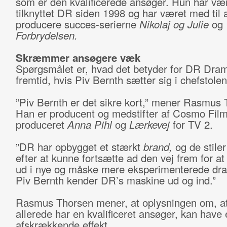
som er den kvalificerede ansøger. Hun har væ
tilknyttet DR siden 1998 og har været med til 
producere succes-serierne
Nikolaj og Julie
og
Forbrydelsen.
Skræmmer ansøgere væk
Spørgsmålet er, hvad det betyder for DR Dra
fremtid, hvis Piv Bernth sætter sig i chefstolen
”Piv Bernth er det sikre kort,” mener Rasmus 
Han er producent og medstifter af Cosmo Film
produceret
Anna Pihl
og
Lærkevej
for TV 2.
”DR har opbygget et stærkt
brand,
og de stiler
efter at kunne fortsætte ad den vej frem for at
ud i nye og måske mere eksperimenterede dra
Piv Bernth kender DR’s maskine ud og ind.”
Rasmus Thorsen mener, at oplysningen om, a
allerede har en kvalificeret ansøger, kan have 
afskrækkende effekt.