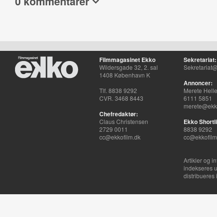
0 kommentarer
Filmmagasinet Ekko
Sekretariat:
Wildersgade 32, 2. sal
Sekretariat@
1408 København K
Annoncer:
Tlf. 8838 9292
Merete Hell
CVR. 3468 8443
6111 5851
merete@ekko
Chefredaktør:
Claus Christensen
Ekko Shortli
2729 0011
8838 9292
cc@ekkofilm.dk
cc@ekkofilm
Artikler og i
indekseres u
distribueres