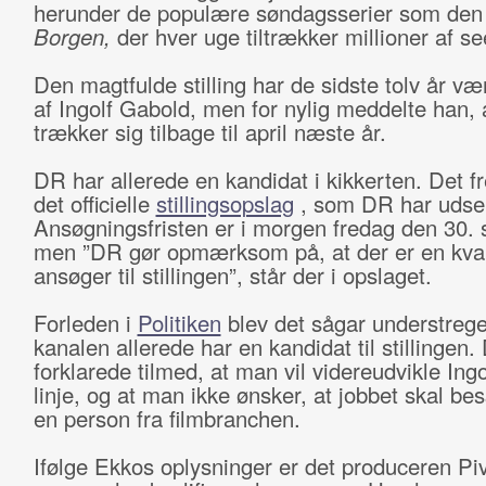
herunder de populære søndagsserier som den 
Borgen,
der hver uge tiltrækker millioner af se
Den magtfulde stilling har de sidste tolv år væ
af Ingolf Gabold, men for nylig meddelte han, 
trækker sig tilbage til april næste år.
DR har allerede en kandidat i kikkerten. Det f
det officielle
stillingsopslag
, som DR har udse
Ansøgningsfristen er i morgen fredag den 30.
men ”DR gør opmærksom på, at der er en kvali
ansøger til stillingen”, står der i opslaget.
Forleden i
Politiken
blev det sågar understrege
kanalen allerede har en kandidat til stillingen.
forklarede tilmed, at man vil videreudvikle Ing
linje, og at man ikke ønsker, at jobbet skal be
en person fra filmbranchen.
Ifølge Ekkos oplysninger er det produceren Pi