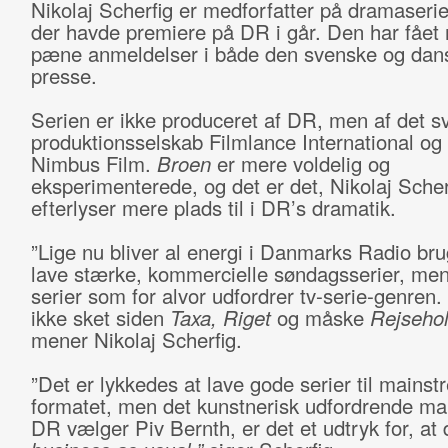
Nikolaj Scherfig er medforfatter på dramaseri
der havde premiere på DR i går. Den har fået r
pæne anmeldelser i både den svenske og dan
presse.
Serien er ikke produceret af DR, men af det s
produktionsselskab Filmlance International og
Nimbus Film.
Broen
er mere voldelig og
eksperimenterede, og det er det, Nikolaj Scher
efterlyser mere plads til i DR’s dramatik.
”Lige nu bliver al energi i Danmarks Radio bru
lave stærke, kommercielle søndagsserier, men
serier som for alvor udfordrer tv-serie-genren.
ikke sket siden
Taxa,
Riget
og måske
Rejsehol
mener Nikolaj Scherfig.
”Det er lykkedes at lave gode serier til mainst
formatet, men det kunstnerisk udfordrende ma
DR vælger Piv Bernth, er det et udtryk for, at 