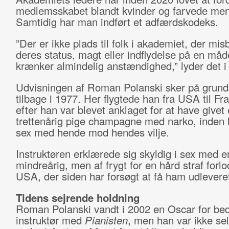
medlemsskabet blandt kvinder og farvede men
Samtidig har man indført et adfærdskodeks.
”Der er ikke plads til folk i akademiet, der mis
deres status, magt eller indflydelse på en må
krænker almindelig anstændighed,” lyder det i
Udvisningen af Roman Polanski sker på grund
tilbage i 1977. Her flygtede han fra USA til Fra
efter han var blevet anklaget for at have givet
trettenårig pige champagne med narko, inden
sex med hende mod hendes vilje.
Instruktøren erklærede sig skyldig i sex med e
mindreårig, men af frygt for en hård straf forl
USA, der siden har forsøgt at få ham udlevere
Tidens sejrende holdning
Roman Polanski vandt i 2002 en Oscar for be
instruktør med
Pianisten
, men han var ikke sel