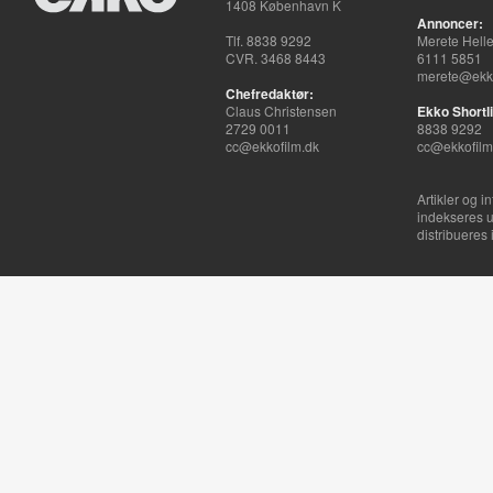
1408 København K
Annoncer:
Tlf. 8838 9292
Merete Hell
CVR. 3468 8443
6111 5851
merete@ekko
Chefredaktør:
Claus Christensen
Ekko Shortli
2729 0011
8838 9292
cc@ekkofilm.dk
cc@ekkofilm
Artikler og i
indekseres u
distribueres