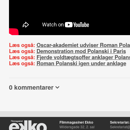
Læs også:
Oscar-akademiet udviser Roman Pola
Læs også:
Demonstration mod Polanski i Paris
Læs også:
Fjerde voldtægtsoffer anklager Polan
Læs også:
Roman Polanski igen under anklage
0 kommentarer
Filmmagasinet Ekko
Sekretariat:
Wildersgade 32, 2. sal
Sekretariat@