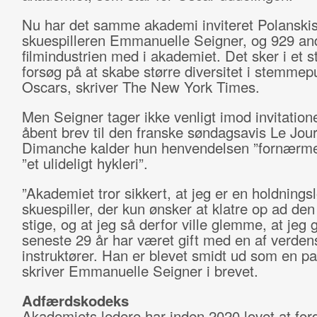
Nu har det samme akademi inviteret Polanskis
skuespilleren Emmanuelle Seigner, og 929 and
filmindustrien med i akademiet. Det sker i et st
forsøg på at skabe større diversitet i stemmepul
Oscars, skriver The New York Times.
Men Seigner tager ikke venligt imod invitatione
åbent brev til den franske søndagsavis Le Jou
Dimanche kalder hun henvendelsen ”fornærm
”et ulideligt hykleri”.
”Akademiet tror sikkert, at jeg er en holdnings
skuespiller, der kun ønsker at klatre op ad den
stige, og at jeg så derfor ville glemme, at je
seneste 29 år har været gift med en af verden
instruktører. Han er blevet smidt ud som en par
skriver Emmanuelle Seigner i brevet.
Adfærdskodeks
Akademiets ledere har inden 2020 lovet at for