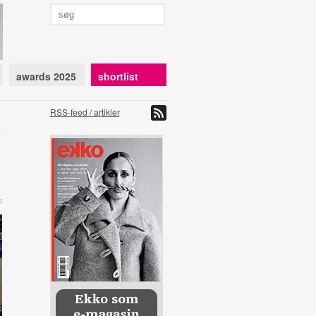
awards 2025
shortlist
RSS-feed / artikler
F