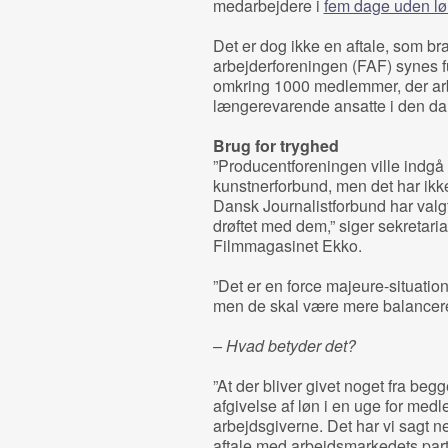
medarbejdere i
fem dage uden lø
Det er dog ikke en aftale, som br
arbejderforeningen (FAF) synes 
omkring 1000 medlemmer, der ar
længerevarende ansatte i den dan
Brug for tryghed
”Producentforeningen ville indgå 
kunstnerforbund, men det har ikke 
Dansk Journalistforbund har valgt
drøftet med dem,” siger sekretari
Filmmagasinet Ekko.
”Det er en force majeure-situation,
men de skal være mere balancer
– Hvad betyder det?
”At der bliver givet noget fra begg
afgivelse af løn i en uge for med
arbejdsgiverne. Det har vi sagt ne
aftale med arbejdsmarkedets part