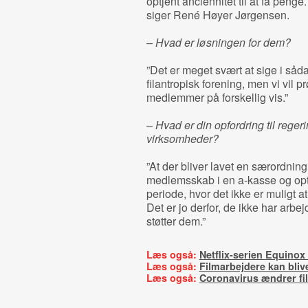
optjent anciennitet til at få penge
siger René Høyer Jørgensen.
– Hvad er løsningen for dem?
”Det er meget svært at sige i såda
filantropisk forening, men vi vil p
medlemmer på forskellig vis.”
– Hvad er din opfordring til regeri
virksomheder?
”At der bliver lavet en særordni
medlemsskab i en a-kasse og optj
periode, hvor det ikke er muligt at 
Det er jo derfor, de ikke har arbej
støtter dem.”
Læs også:
Netflix-serien Equinox
Læs også:
Filmarbejdere kan bli
Læs også:
Coronavirus ændrer f