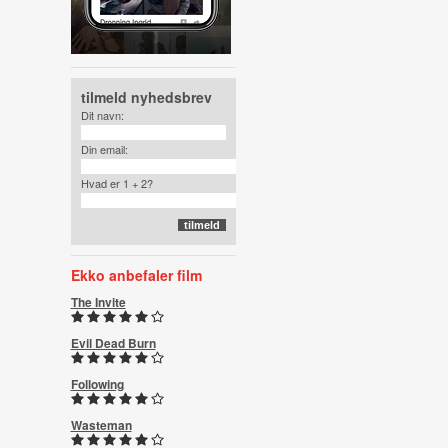
tilmeld nyhedsbrev
Dit navn:
Din email:
Hvad er 1 + 2?
Ekko anbefaler film
The Invite
Evil Dead Burn
Following
Wasteman