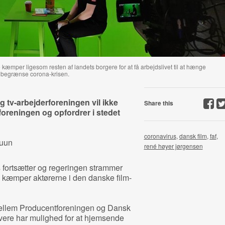
 kæmper ligesom resten af landets borgere for at få arbejdslivet til at hænge
 begrænse corona-krisen.
 tv-arbejderforeningen vil ikke
Share this
oreningen og opfordrer i stedet
coronavirus
,
dansk film
,
faf
,
ruun
rené høyer jørgensen
 fortsætter og regeringen strammer
, kæmper aktørerne i den danske film-
 mellem Producentforeningen og Dansk
ivere har mulighed for at hjemsende