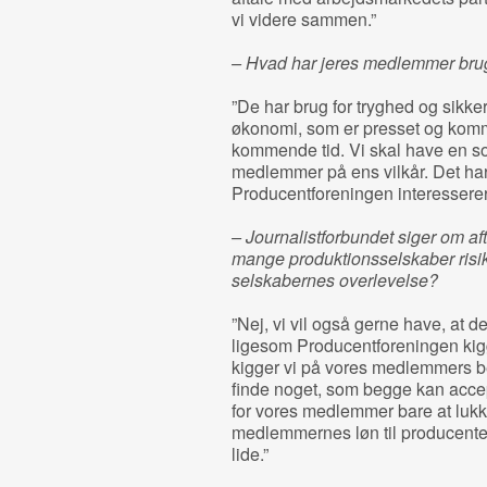
vi videre sammen.”
– Hvad har jeres medlemmer brug
”De har brug for tryghed og sikke
økonomi, som er presset og kommer
kommende tid. Vi skal have en so
medlemmer på ens vilkår. Det har v
Producentforeningen interesserer
– Journalistforbundet siger om afta
mange produktionsselskaber risik
selskabernes overlevelse?
”Nej, vi vil også gerne have, at d
ligesom Producentforeningen ki
kigger vi på vores medlemmers b
finde noget, som begge kan accep
for vores medlemmer bare at lukke
medlemmernes løn til producenter
lide.”