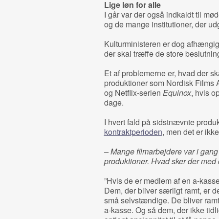
Lige løn for alle
I går var der også indkaldt til m
og de mange institutioner, der udg
Kulturministeren er dog afhængig 
der skal træffe de store beslutnin
Et af problemerne er, hvad der s
produktioner som Nordisk Films A
og Netflix-serien
Equinox
, hvis o
dage.
I hvert fald på sidstnævnte produ
kontraktperioden
, men det er ikke
– Mange filmarbejdere var i gang m
produktioner. Hvad sker der med
”Hvis de er medlem af en a-kasse, 
Dem, der bliver særligt ramt, er 
små selvstændige. De bliver ramt
a-kasse. Og så dem, der ikke tidli