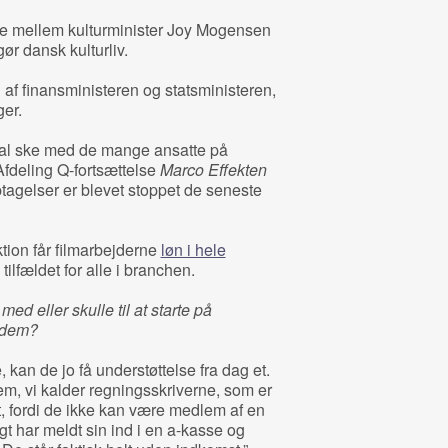
øde mellem kulturminister Joy Mogensen
ør dansk kulturliv.
af finansministeren og statsministeren,
ger.
kal ske med de mange ansatte på
fdeling Q-fortsættelse
Marco Effekten
ptagelser er blevet stoppet de seneste
ktion får filmarbejderne
løn i hele
 tilfældet for alle i branchen.
ed eller skulle til at starte på
 dem?
kan de jo få understøttelse fra dag et.
dem, vi kalder regningsskriverne, som er
, fordi de ikke kan være medlem af en
gt har meldt sin ind i en a-kasse og