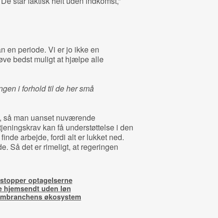
. De står faktisk helt uden indkomst,”
n en periode. Vi er jo ikke en
røve bedst muligt at hjælpe alle
ngen i forhold til de her små
ng, så man uanset nuværende
eningskrav kan få understøttelse i den
finde arbejde, fordi alt er lukket ned.
de. Så det er rimeligt, at regeringen
 stopper optagelserne
ve hjemsendt uden løn
ilmbranchens økosystem