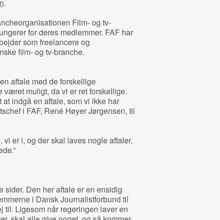
n
.
ancheorganisationen Film- og tv-
fungerer for deres medlemmer. FAF har
bejder som freelancere og
ske film- og tv-branche.
en aftale med de forskellige
været muligt, da vi er ret forskellige.
 at indgå en aftale, som vi ikke har
atschef i FAF, René Høyer Jørgensen, til
 vi er i, og der skal laves nogle aftaler,
ede.”
e sider. Den her aftale er en ensidig
lemmerne i Dansk Journalistforbund til
j til. Ligesom når regeringen laver en
er, skal alle give noget, og så kommer