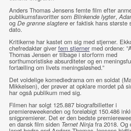
Anders Thomas Jensens femte film efter anme
publikumsfavoritter som
Blinkende lygter
,
Ada
og
De grønne slagtere
er faktisk hans største s
dato.
Kritikerne har kastet om sig med stjerner. Ekk
chefredaktør giver
fem stjerner
med ordene: ”
Thomas Jensen er tilbage i storform med
sorthumoristiske absurditeter og en meningsfu
fortælling om livets meningsløshed.”
Det voldelige komediedrama om en soldat (M
Mikkelsen), der prøver at opklare mordet på si
har også publikum med sig.
Filmen har solgt 125.887 biografbilletter i
premiereweekenden og foreløbigt 150.486 inkl
snigpremierer. Det er den bedste premierewee
en dansk film siden
Ternet Ninja
fra 2018. Og 
langt bedre end Anders Thomas Jensens hidti