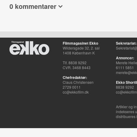
0 kommentarer
Filmmagasinet Ekko
Sekretariat:
Wildersgade 32, 2. sal
Sekretariat@
1408 København K
Annoncer:
Tlf. 8838 9292
Merete Hell
CVR. 3468 8443
6111 5851
merete@ekko
Chefredaktør:
Claus Christensen
Ekko Shortli
2729 0011
8838 9292
cc@ekkofilm.dk
cc@ekkofilm
Artikler og i
indekseres u
distribueres