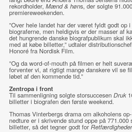
rekordholder,
Mænd & høn
s, der solgte 91.000 
premiereweekenden.
”Over hele landet har der været fyldt godt op i
biograferne, men heldigvis er der masser af ka
det hungrende danske biografpublikum skal ik
med at købe billetter,” udtaler distributionsche
Honoré fra Nordisk Film.
”Og da word-of-mouth på filmen er helt suver
forventer vi, at rigtigt mange danskere vil se fi
løbet af den kommende tid.”
Zentropa i front
Til sammenligning solgte storsuccesen
Druk
1
billetter i biografen den første weekend.
Thomas Vinterbergs drama om alkoholens op-
nedture er i skrivende stund oppe på 771.000 
billetter, så det tegner godt for
Retfærdigheden