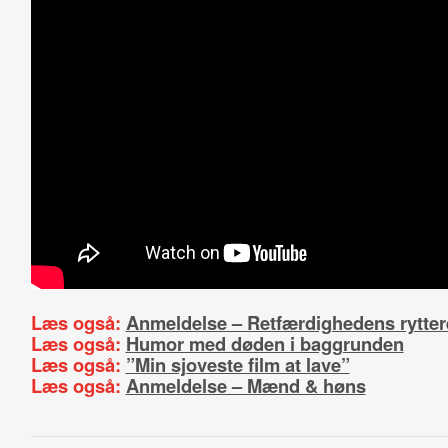
Læs også:
Anmeldelse – Retfærdighedens rytter
Læs også:
Humor med døden i baggrunden
Læs også:
”Min sjoveste film at lave”
Læs også:
Anmeldelse – Mænd & høns