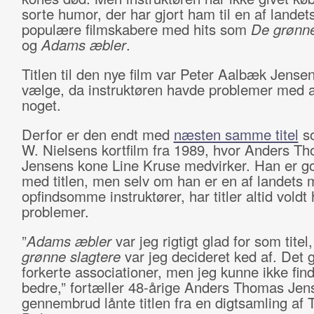
sorte humor, der har gjort ham til en af landet
populære filmskabere med hits som
De grønne
og
Adams æbler
.
Titlen til den nye film var Peter Aalbæk Jensen
vælge, da instruktøren havde problemer med a
noget.
Derfor er den endt med
næsten samme titel
so
W. Nielsens kortfilm fra 1989, hvor Anders T
Jensens kone Line Kruse medvirker. Han er god
med titlen, men selv om han er en af landets 
opfindsomme instruktører, har titler altid voldt
problemer.
”
Adams æbler
var jeg rigtigt glad for som tite
grønne slagtere
var jeg decideret ked af. Det 
forkerte associationer, men jeg kunne ikke fin
bedre,” fortæller 48-årige Anders Thomas Jen
gennembrud lånte titlen fra en digtsamling af 