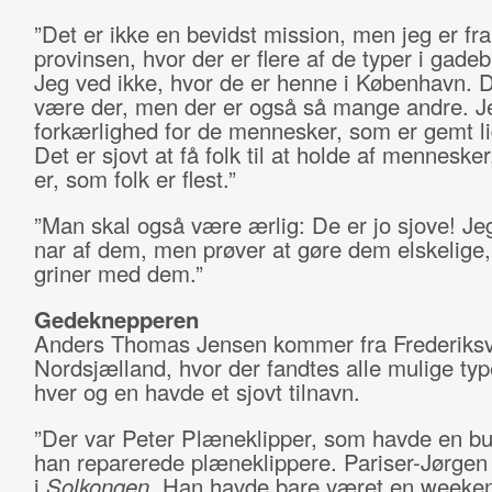
”Det er ikke en bevidst mission, men jeg er fra
provinsen, hvor der er flere af de typer i gadebi
Jeg ved ikke, hvor de er henne i København.
være der, men der er også så mange andre. J
forkærlighed for de mennesker, som er gemt l
Det er sjovt at få folk til at holde af mennesker
er, som folk er flest.”
”Man skal også være ærlig: De er jo sjove! Jeg
nar af dem, men prøver at gøre dem elskelige
griner med dem.”
Gedeknepperen
Anders Thomas Jensen kommer fra Frederiksv
Nordsjælland, hvor der fandtes alle mulige ty
hver og en havde et sjovt tilnavn.
”Der var Peter Plæneklipper, som havde en but
han reparerede plæneklippere. Pariser-Jørgen 
i
Solkongen
. Han havde bare været en weekend