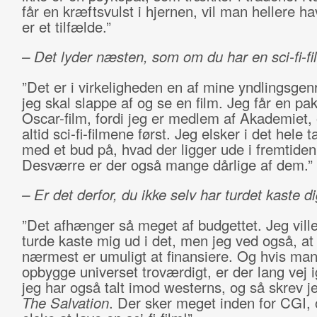
får en kræftsvulst i hjernen, vil man hellere ha
er et tilfælde.”
– Det lyder næsten, som om du har en sci-fi-fi
”Det er i virkeligheden en af mine yndlingsgenr
jeg skal slappe af og se en film. Jeg får en p
Oscar-film, fordi jeg er medlem af Akademiet, 
altid sci-fi-filmene først. Jeg elsker i det hele t
med et bud på, hvad der ligger ude i fremtiden
Desværre er der også mange dårlige af dem.”
– Er det derfor, du ikke selv har turdet kaste di
”Det afhænger så meget af budgettet. Jeg vill
turde kaste mig ud i det, men jeg ved også, at
nærmest er umuligt at finansiere. Og hvis man
opbygge universet troværdigt, er der lang vej 
jeg har også talt imod westerns, og så skrev je
The Salvation
. Der sker meget inden for CGI, o