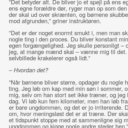
”Det betyder alt. De bliver jo et spejl på ens eg
ens egne forældre dør, ryger man op som den
der skal ud over skrænten, og børnene skubbe
mod afgrunden,” griner instruktøren.
”Det er der noget enormt smukt i, men man sk
nogle ting i den proces. Du bliver konstant mi
egen forgængelighed. Jeg skulle personligt – o
jeg, at mange mænd skal – vænne mig til det.
selvbillede krakelerer også lidt.”
– Hvordan det?
”Når børnene bliver større, opdager du nogle h
ting. Jeg løb om kap med min søn i sommer, o
mig, selv om han stort set ikke træner, og jeg 
dag. Vi løb kun fem kilometer, men han løb fra
er bare ungdommen, og det er jo irriterende. 
om, hvor meningsløst det er at træne. Der sk
et tidspunkt stoppe med at sammenligne sig 
ungdommen og kigge nogle andre steder hen.