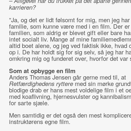
– Alligevel har du trukket på det aparte genne
karrieren?
”Ja, og det er lidt følsomt for mig, men jeg ha
familie, som kunne være med i en film. Der er
familien, som aldrig er blevet gift eller bare h
intet socialt liv. Mange af mine familiemedle
altid boet alene, og jeg ved faktisk ikke, hvad 
op i. De har holdt sig for sig selv, så jeg har ha
omkring mig og funderet over, hvorfor det var 
Som at opbygge en film
Anders Thomas Jensen går gerne med til, at
Retfærdighedens ryttere
med sin mørke grund
blodige drab er hans mest voldelige film i et o
med koaflivning, hjernesvulster og kannibalism
for sarte sjæle.
Men samtidig er det også den mest komplicer
instruktørens egne film.