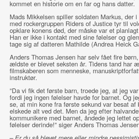
kommet en historie om en far og hans datter.
Mads Mikkelsen spiller soldaten Markus, der i
med rockergruppen Riders of Justice tyr til vold
opklare konens død, der måske var et planlagt 
Han er ikke i kontakt med sine følelser og gle
tage sig af datteren Mathilde (Andrea Heick G
Anders Thomas Jensen har selv fået fire børn,
ældste er blevet seksten år. Tidens tand har 
filmskaberen som menneske, manuskriptforfat
instruktør.
”Da vi fik det første barn, troede jeg, at jeg va
fordi jeg ingen følelser havde for barnet. Og j
se, at min kone fra første sekund var besat af
elskede alt ved det. Men da jeg efter halvande
kommunikere med barnet, åndede jeg lettet op
følelser derinde!” siger Anders Thomas Jensen
– Er du så blevet mere eller mindre pessimist