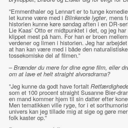
”Emmenthaler og Lennart er to tunge komedief
let kunne være med i
Blinkende lygter
, mens fa
historien kunne køre søndag aften i en DR-seri
Lie Kaas’ Otto er midtpunktet i det, og jeg har
klippet mest på ham. For han er broen mellem
verdener og limen i historien. Jeg har arbejde
at han kan være med i både den naturalistiske
tossekomiske del af filmen.”
– Brænder du mere for dine egne film, eller 
om at lave et helt straight alvorsdrama?
”Jeg kunne da godt have fortalt
Retfærdighede
som et 100 procent straight Susanne Bier-dra
en mand kommer hjem til sin datter efter kone
Men tematikken ville ryge, for i et sorthumoris
univers kan jeg tillade mig at sige og gøre mer
folk kaster op.”