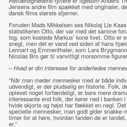
Retfærdighedens ryttere
er ligesom Anders T
Jensens andre film spækket med originaler, der
dansk films største stjerner.
Foruden Mads Mikkelsen ses Nikolaj Lie Kaa
statistikeren Otto, der var med det samme for
tog, som kostede Markus’ kone livet. Otto er 
snegl, men det er vand ved siden af hans hjæl
Lennart og Emmenthaler, som Lars Brygmann
Nicolas Bro gør til vanvittigt morsomme figurer
– Hvad er din interesse for anderledes menne
”Når man møder mennesker med ar både indv
udvendigt, er der pludselig en historie. Folk, d
oplevet noget forfærdeligt, er bare mere dram
interessante end folk, der kører ned i banken i
hvide skjorte og højst har flækket en negl. Det
specielle mennesker, man godt gider snakke m
timer for at høre, hvordan fanden de er landet,
er.”