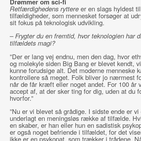
Drømmer om sci-fi
Retfærdighedens ryttere
er en slags hyldest til
tilfældigheder, som mennesket forsøger at u
sit fokus på teknologisk udvikling.
– Frygter du en fremtid, hvor teknologien har 
tilfældets magi?
”Der er lang vej endnu, men den dag, hvor eth
og molekyle siden Big Bang er blevet kendt, v
kunne forudsige alt. Det moderne menneske k
kontrollere så meget. Folk bliver jo nærmest fo
når de får kræft eller noget andet. For 100 år 
accept af, at der sker ting for dig, uden at du f
hvorfor.”
”Nu er vi blevet så grådige. I sidste ende er vi
underlagt en meningsløs række af tilfælde. Hvi
en skaber, er han eller hun en sadistisk psyko
er også noget befriende i tilfældet, for det vise
ikke er en psykopat, som trækker i trådene. Nå