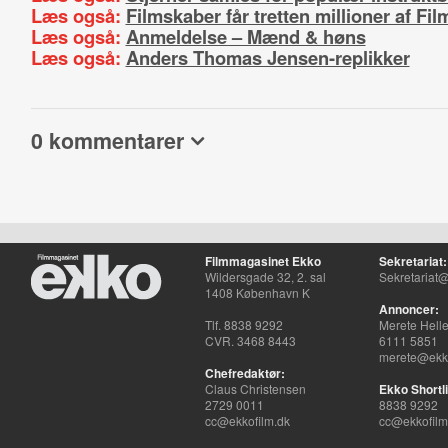
Læs også:
Filmskaber får tretten millioner af Film
Læs også:
Anmeldelse – Mænd & høns
Læs også:
Anders Thomas Jensen-replikker
0 kommentarer
Filmmagasinet Ekko
Sekretariat:
Wildersgade 32, 2. sal
Sekretariat@
1408 København K
Annoncer:
Tlf. 8838 9292
Merete Hell
CVR. 3468 8443
6111 5851
merete@ekko
Chefredaktør:
Claus Christensen
Ekko Shortli
2729 0011
8838 9292
cc@ekkofilm.dk
cc@ekkofilm