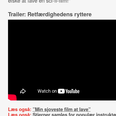
elske at lave en sci-fi-film!”
Trailer: Retfærdighedens ryttere
Læs også:
”Min sjoveste film at lave”
Læs også:
Stjerner samles for populær instruktø