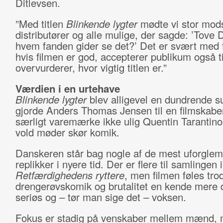
Ditlevsen.
”Med titlen
Blinkende lygter
mødte vi stor mod
distributører og alle mulige, der sagde: ’Tove 
hvem fanden gider se det?’ Det er svært med t
hvis filmen er god, accepterer publikum også t
overvurderer, hvor vigtig titlen er.”
Værdien i en urtehave
Blinkende lygter
blev alligevel en dundrende s
gjorde Anders Thomas Jensen til en filmskabe
særligt varemærke ikke ulig Quentin Tarantino
vold møder skør komik.
Danskeren står bag nogle af de mest uforgle
replikker i nyere tid. Der er flere til samlingen i
Retfærdighedens ryttere
, men filmen føles tro
drengerøvskomik og brutalitet en kende mere d
seriøs og – tør man sige det – voksen.
Fokus er stadig på venskaber mellem mænd, 