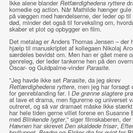
Ikke alene blander
Retfærdighedens ryttere
dr
komedie og action. Når Mathilde hænger gule 
på væggen med hændelserne, der leder op til
død, minder det også til forveksling om, hvor
skaber et plot og opbygger en film.
Det metalag er Anders Thomas Jensen – der h
hjælp til manuskriptet af kollegaen Nikolaj Arc
særdeles bevidst om. Men han er gået mere op
genreleg, der leder tankerne hen på den over
Oscar- og Guldpalme-vinder
Parasite
.
”Jeg havde ikke set
Parasite
, da jeg skrev
Retfærdighedens ryttere
, men jeg har forsøgt
for genreblanding før. I
De grønne slagtere
prø
at lave et drama, men figurerne og universet v
outreret, og så var dramaet måske ikke stærkt
har hele tiden gerne villet forene en Susanne B
med
Blinkende lygter
,” siger filmskaberen, der
Hævnen
har skrevet
Den skaldede frisør
,
Efte
brylluppet
,
Brødre
og
Elsker dig for evigt
for Bi