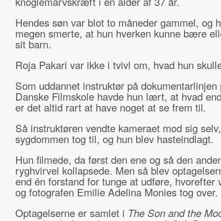
knoglemarvskræft i en alder af 37 år.
Hendes søn var blot to måneder gammel, og hu
megen smerte, at hun hverken kunne bære el
sit barn.
Roja Pakari var ikke i tvivl om, hvad hun skull
Som uddannet instruktør på dokumentarlinjen
Danske Filmskole havde hun lært, at hvad end
er det altid rart at have noget at se frem til.
Så instruktøren vendte kameraet mod sig selv,
sygdommen tog til, og hun blev hasteindlagt.
Hun filmede, da først den ene og så den ande
ryghvirvel kollapsede. Men så blev optagelser
end én forstand for tunge at udføre, hvorefter
og fotografen Emilie Adelina Monies tog over.
Optagelserne er samlet i
The Son and the Mo