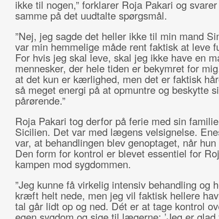
ikke til nogen,” forklarer Roja Pakari og svare
samme på det uudtalte spørgsmål.
”Nej, jeg sagde det heller ikke til min mand S
var min hemmelige måde rent faktisk at leve fu
For hvis jeg skal leve, skal jeg ikke have en 
mennesker, der hele tiden er bekymret for mig
at det kun er kærlighed, men det er faktisk hår
så meget energi på at opmuntre og beskytte s
pårørende.”
Roja Pakari tog derfor på ferie med sin familie 
Sicilien. Det var med lægens velsignelse. Ene
var, at behandlingen blev genoptaget, når hu
Den form for kontrol er blevet essentiel for Roj
kampen mod sygdommen.
”Jeg kunne få virkelig intensiv behandling og 
kræft helt nede, men jeg vil faktisk hellere ha
tal går lidt op og ned. Dét er at tage kontrol ov
egen sygdom og sige til lægerne: ’Jeg er glad f