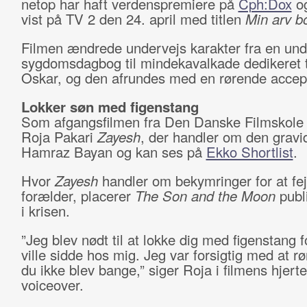
netop har haft verdenspremiere på
Cph:Dox
og
vist på TV 2 den 24. april med titlen
Min arv bo
Filmen ændrede undervejs karakter fra en un
sygdomsdagbog til mindekavalkade dedikeret t
Oskar, og den afrundes med en rørende accept
Lokker søn med figenstang
Som afgangsfilmen fra Den Danske Filmskole
Roja Pakari
Zayesh
, der handler om den gravi
Hamraz Bayan og kan ses på
Ekko Shortlist
.
Hvor
Zayesh
handler om bekymringer for at fe
forælder, placerer
The
Son and the Moon
publ
i krisen.
”Jeg blev nødt til at lokke dig med figenstang f
ville sidde hos mig. Jeg var forsigtig med at rø
du ikke blev bange,” siger Roja i filmens hjer
voiceover.