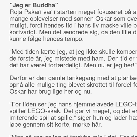
”Jeg er Buddha”
Roja Pakari var i starten meget fokuseret på a
mange oplevelser med sønnen Oskar som ove
muligt, fordi hendes tid i hans liv måske ville b
kortvarigt. Men det ændrede sig, da den lille d
kunne følge hendes tempo.
”Med tiden lærte jeg, at jeg ikke skulle kompe
de første år, jeg mistede med ham. Den tid er 
det har været forfærdeligt. Men nu er jeg her!”
Derfor er den gamle tankegang med at planl
opnå alle mulige ting blevet skrottet til fordel f
Oskar har brug lige her og nu.
”For tiden ser jeg hans hjemmelavede LEGO-t
spiller LEGO-skak. Det gør vi meget, og det er
irriterende spil at spille,” siger hun og lader 
løbe gennem sit korte, mørke hår.
”Men så prøver jeg at fordybe mig i det. For det