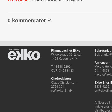
0 kommentarer
Filmmagasinet Ekko
Sekretariat:
Wildersgade 32, 2. sal
Sekretariat@
1408 København K
Annoncer:
Tlf. 8838 9292
Merete Hell
CVR. 3468 8443
6111 5851
merete@ekko
Chefredaktør:
Claus Christensen
Ekko Shortli
2729 0011
8838 9292
cc@ekkofilm.dk
cc@ekkofilm
Artikler og i
indekseres u
distribueres