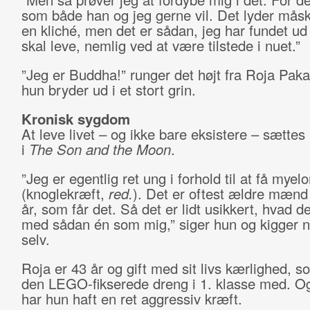
som både han og jeg gerne vil. Det lyder måsk
en kliché, men det er sådan, jeg har fundet ud 
skal leve, nemlig ved at være tilstede i nuet.”
”Jeg er Buddha!” runger det højt fra Roja Paka
hun bryder ud i et stort grin.
Kronisk sygdom
At leve livet – og ikke bare eksistere – sættes
i
The Son and the Moon
.
”Jeg er egentlig ret ung i forhold til at få mye
(knoglekræft,
red.
). Det er oftest ældre mænd
år, som får det. Så det er lidt usikkert, hvad d
med sådan én som mig,” siger hun og kigger n
selv.
Roja er 43 år og gift med sit livs kærlighed, 
den LEGO-fikserede dreng i 1. klasse med. Og
har hun haft en ret aggressiv kræft.