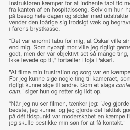
Instruktøren kæmper for at indhente tabt tid m
fra kanten af en hospitalsseng. Selv om hun h
på besøg hele dagen og sidder med udstrakte
vender den toårige sig trodsigt væk og begrav
i farens brystkasse.
”Det var enormt tabu for mig, at Oskar ville si
end mig. Som nybagt mor ville jeg rigtigt gern
godt, men der var objektivt set så mange ting, 
ikke levede op til,” fortæller Roja Pakari.
”At filme min frustration og sorg var en kæmpe
For jeg kunne sige nogle ting til kameraet, som
rigtigt kunne sige til andre. Som et slags
confe
cam
,” siger hun og retter sig lidt op.
”Når jeg nu ser filmen, tænker jeg: ’Jeg gjorde
bedste, jeg kunne, og jeg gjorde det faktisk go
på dét tidspunkt var moderskabet en kæmpe f
jeg skulle bestikke min søn for at få kontakt.”