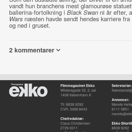
vandt hun branchens mest glamourøse statuett
ballerina-fortolkning i
Black Swan
ni år efter, 
Wars
næsten havde sendt hendes karriere fra 
og ned i gruset.
2 kommentarer
Filmmagasinet Ekko
Sekretariat:
Wildersgade 32, 2. sal
Sekretariat@
1408 København K
Annoncer:
Tlf. 8838 9292
Merete Hell
CVR. 3468 8443
6111 5851
merete@ekko
Chefredaktør:
Claus Christensen
Ekko Shortli
2729 0011
8838 9292