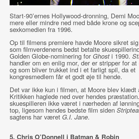
Start-90’ernes Hollywood-dronning, Demi Moo
mere eller mindre ned med både krone og scep
sexkomedien fra 1996.
Op til filmens premiere havde Moore sikret si
som filmverdenens bedst betalte skuespillerind
Golden Globe-nominering for
Ghost
i 1990.
St
handler om en enlig mor, der er stripper for at
og som bliver trukket ind i et farligt spil, da et
kongresmedlem får et godt øje til hende.
Det var ikke kun i filmen, at Moore blev klædt 
Kritikken haglede ned over hendes præstation
skuespilleren ikke været i nærheden af lønning
top, ligesom hendes bedste film siden
Stripte
sagtens har været
G.I. Jane
.
5. Chris O’Donnell i Batman & Robin