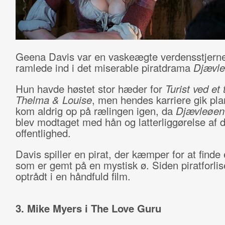
Geena Davis var en vaskeægte verdensstjerne
ramlede ind i det miserable piratdrama
Djævl
Hun havde høstet stor hæder for
Turist ved et
Thelma & Louise
, men hendes karriere gik pl
kom aldrig op på rælingen igen, da
Djævleøen
blev modtaget med hån og latterliggørelse af 
offentlighed.
Davis spiller en pirat, der kæmper for at finde 
som er gemt på en mystisk ø. Siden piratforlis
optrådt i en håndfuld film.
3. Mike Myers i The Love Guru