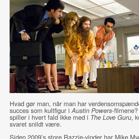
Hvad gør man, når man har verdensomspænd
succes som kultfigur i
Austin Powers
-filmene
spiller i hvert fald ikke med i
The Love Guru
, 
svaret snildt være.
Siden 2009’s store Razzie-vinder har Mike My