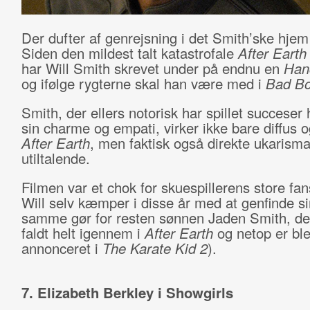
Der dufter af genrejsning i det Smith’ske hjem 
Siden den mildest talt katastrofale
After Eart
har Will Smith skrevet under på endnu en
Han
og ifølge rygterne skal han være med i
Bad Bo
Smith, der ellers notorisk har spillet succeser
sin charme og empati, virker ikke bare diffus o
After Earth
, men faktisk også direkte ukarisma
utiltalende.
Filmen var et chok for skuespillerens store fa
Will selv kæmper i disse år med at genfinde si
samme gør for resten sønnen Jaden Smith, de
faldt helt igennem i
After Earth
og netop er bl
annonceret i
The Karate Kid 2
).
7. Elizabeth Berkley i Showgirls