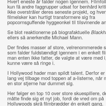
Hvert eneste år falder nogen igennem. Filmfo
kun få andre faggrupper udsat for benhård kriti
ikke overstråler deres seneste projekt, og hve
filmelsker kan hurtigt transformere sig fra
popcornsguffende hyggeonkel til tilsvinende a
Se blot reaktionerne på biografaktuelle
Blackh
ellers så anerkendte Michael Mann.
Der findes masser af store, velrenommerede st
som falder fuldstændigt igennem i en enkelt fil
man enten ikke fatter, de valgte at være med i,
kunne være så ringe i.
I Hollywood hader man spildt talent. Derfor er
lang vej tilbage mod toppen af a-listerne, nå
en stor stjerne har dummet sig.
Her følger en top 10 over store skuespillere, 
måtte finde sig et nyt job, fordi de vred om på
Hollywoods skrå filmbrædder én enkelt gang.