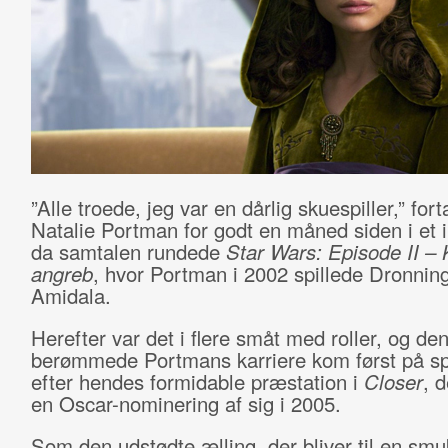
”Alle troede, jeg var en dårlig skuespiller,” fort
Natalie Portman for godt en måned siden i et i
da samtalen rundede
Star Wars: Episode II –
angreb
, hvor Portman i 2002 spillede Dronni
Amidala.
Herefter var det i flere småt med roller, og den
berømmede Portmans karriere kom først på sp
efter hendes formidable præstation i
Closer
, 
en Oscar-nominering af sig i 2005.
Som den udstødte ælling, der bliver til en smu