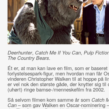
Deerhunter
,
Catch Me If You Can
,
Pulp Fictio
The Country Bears
.
Ét er, at man kan lave en film, som er baseret
forlystelsespark-figur, men hvordan man får O
vinderen Christopher Walken til at hoppe på l
er vel nok den største gåde, der knytter sig til
(uhørt) ringe bamse-/menneskefilm fra 2002.
Så selvom filmen kom samme år som
Catch M
Can
– som gav Walken en Oscar-nominering –