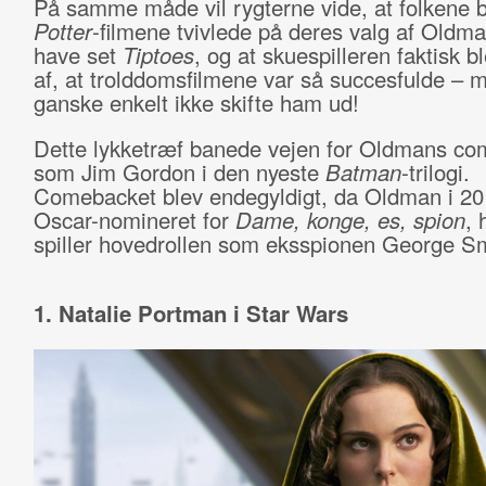
På samme måde vil rygterne vide, at folkene
Potter
-filmene tvivlede på deres valg af Oldma
have set
Tiptoes
, og at skuespilleren faktisk b
af, at trolddomsfilmene var så succesfulde – 
ganske enkelt ikke skifte ham ud!
Dette lykketræf banede vejen for Oldmans c
som Jim Gordon i den nyeste
Batman
-trilogi.
Comebacket blev endegyldigt, da Oldman i 20
Oscar-nomineret for
Dame, konge, es, spion
, 
spiller hovedrollen som eksspionen George Sm
1. Natalie Portman i Star Wars