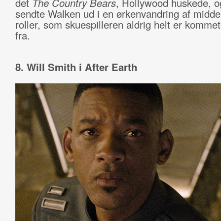
det
The Country Bears
, Hollywood huskede, o
sendte Walken ud i en ørkenvandring af midd
roller, som skuespilleren aldrig helt er kommet
fra.
8. Will Smith i After Earth