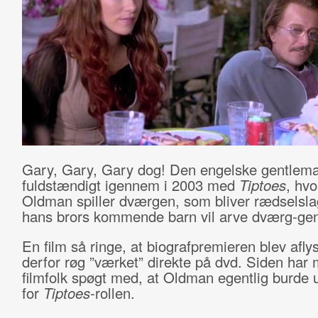
Gary, Gary, Gary dog! Den engelske gentlema
fuldstændigt igennem i 2003 med
Tiptoes
, hv
Oldman spiller dværgen, som bliver rædselslag
hans brors kommende barn vil arve dværg-ge
En film så ringe, at biografpremieren blev aflys
derfor røg ”værket” direkte på dvd. Siden har
filmfolk spøgt med, at Oldman egentlig burde 
for
Tiptoes
-rollen.