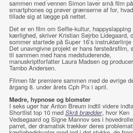
sammen med vennen Simon laver små film på
smartphones og prøver grænserne af for, hva
tillade sig at lægge på nettet.
Det er en film om Selfie-kultur, happyslapping
kærlighed, skriver Kristian Sejrbo Lidegaard, d
sommer startede på Super 16’s instruktørlinje
Det unavngivne projekt er hans førsteårsfilm, 
til sammen med hans medstuderende,
manuskriptforfatter Laura Madsen og produce
Tambo Andersen.
Filmen får premiere sammen med de øvrige deb
årgang 8. under årets Cph Pix i april.
Mødre, hypnose og blomster
I seks uger har Anton Breum indtil videre indt
Shortlist top 10 med
Skrå brædder
, hvor Ken
Vedsegaard og Signe Mannov ses i hovedroll
parret, der dramatisk trækker deres problemat
kærlighedskvaler med ind i det stykke, de frem