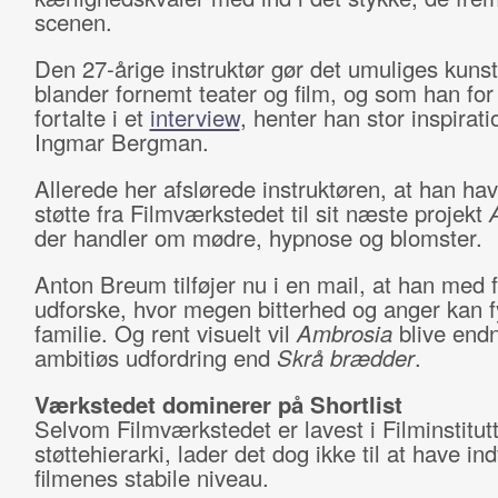
scenen.
Den 27-årige instruktør gør det umuliges kuns
blander fornemt teater og film, og som han for 
fortalte i et
interview
, henter han stor inspirat
Ingmar Bergman.
Allerede her afslørede instruktøren, at han hav
støtte fra Filmværkstedet til sit næste projekt
der handler om mødre, hypnose og blomster.
Anton Breum tilføjer nu i en mail, at han med f
udforske, hvor megen bitterhed og anger kan f
familie. Og rent visuelt vil
Ambrosia
blive end
ambitiøs udfordring end
Skrå brædder
.
Værkstedet dominerer på Shortlist
Selvom Filmværkstedet er lavest i Filminstitut
støttehierarki, lader det dog ikke til at have in
filmenes stabile niveau.