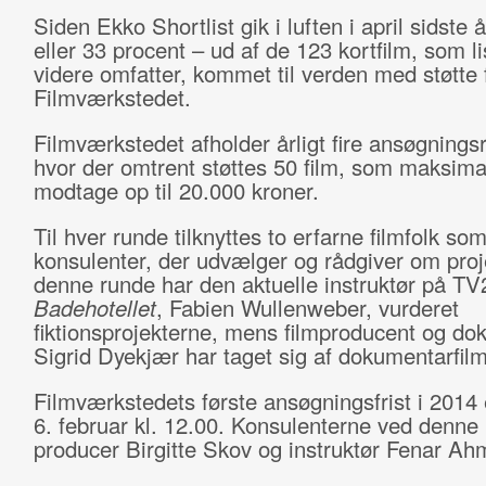
Siden Ekko Shortlist gik i luften i april sidste 
eller 33 procent – ud af de 123 kortfilm, som lis
videre omfatter, kommet til verden med støtte 
Filmværkstedet.
Filmværkstedet afholder årligt fire ansøgnings
hvor der omtrent støttes 50 film, som maksima
modtage op til 20.000 kroner.
Til hver runde tilknyttes to erfarne filmfolk so
konsulenter, der udvælger og rådgiver om proj
denne runde har den aktuelle instruktør på TV2
Badehotellet
, Fabien Wullenweber, vurderet
fiktionsprojekterne, mens filmproducent og do
Sigrid Dyekjær har taget sig af dokumentarfil
Filmværkstedets første ansøgningsfrist i 2014 
6. februar kl. 12.00. Konsulenterne ved denne
producer Birgitte Skov og instruktør Fenar Ah