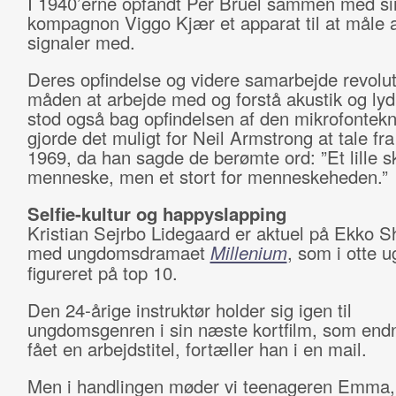
I 1940’erne opfandt Per Brüel sammen med si
kompagnon Viggo Kjær et apparat til at måle 
signaler med.
Deres opfindelse og videre samarbejde revolu
måden at arbejde med og forstå akustik og lyd
stod også bag opfindelsen af den mikrofontek
gjorde det muligt for Neil Armstrong at tale fr
1969, da han sagde de berømte ord: ”Et lille skr
menneske, men et stort for menneskeheden.”
Selfie-kultur og happyslapping
Kristian Sejrbo Lidegaard er aktuel på Ekko Sh
med ungdomsdramaet
Millenium
, som i otte u
figureret på top 10.
Den 24-årige instruktør holder sig igen til
ungdomsgenren i sin næste kortfilm, som endn
fået en arbejdstitel, fortæller han i en mail.
Men i handlingen møder vi teenageren Emma,