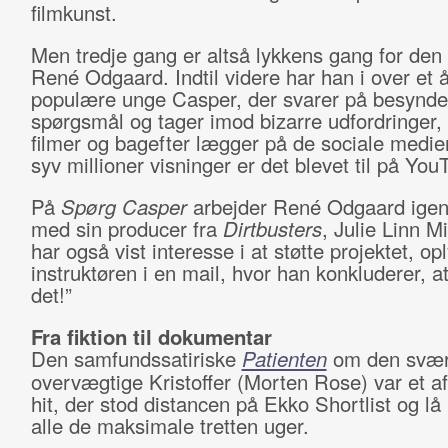
filmkunst.
Men tredje gang er altså lykkens gang for den
René Odgaard. Indtil videre har han i over et å
populære unge Casper, der svarer på besynde
spørgsmål og tager imod bizarre udfordringer
filmer og bagefter lægger på de sociale medie
syv millioner visninger er det blevet til på You
På
Spørg Casper
arbejder René Odgaard ige
med sin producer fra
Dirtbusters
, Julie Linn M
har også vist interesse i at støtte projektet, op
instruktøren i en mail, hvor han konkluderer, a
det!”
Fra fiktion til dokumentar
Den samfundssatiriske
Patienten
om den svær
overvægtige Kristoffer (Morten Rose) var et af
hit, der stod distancen på Ekko Shortlist og lå i
alle de maksimale tretten uger.