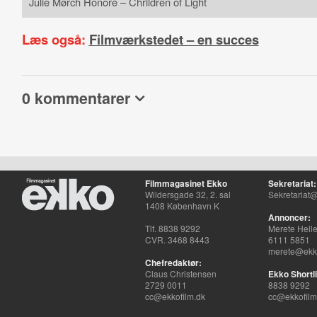
Julie Mørch Honoré – Chrildren of Light
Læs også:
Filmværkstedet – en succes
0 kommentarer
Filmmagasinet Ekko
Sekretariat:
Wildersgade 32, 2. sal
Sekretariat@
1408 København K
Annoncer:
Tlf. 8838 9292
Merete Hell
CVR. 3468 8443
6111 5851
merete@ekko
Chefredaktør:
Claus Christensen
Ekko Shortli
2729 0011
8838 9292
cc@ekkofilm.dk
cc@ekkofilm