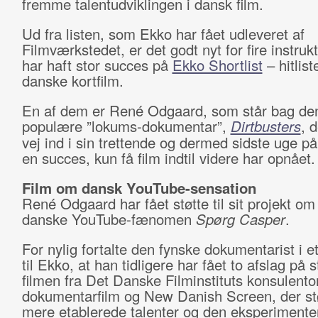
fremme talentudviklingen i dansk film.
Ud fra listen, som Ekko har fået udleveret af
Filmværkstedet, er det godt nyt for fire instruk
har haft stor succes på
Ekko Shortlist
– hitlist
danske kortfilm.
En af dem er René Odgaard, som står bag de
populære ”lokums-dokumentar”,
Dirtbusters
, 
vej ind i sin trettende og dermed sidste uge på
en succes, kun få film indtil videre har opnået.
Film om dansk YouTube-sensation
René Odgaard har fået støtte til sit projekt om
danske YouTube-fænomen
Spørg Casper
.
For nylig fortalte den fynske dokumentarist i e
til Ekko, at han tidligere har fået to afslag på st
filmen fra Det Danske Filminstituts konsulento
dokumentarfilm og New Danish Screen, der st
mere etablerede talenter og den eksperiment