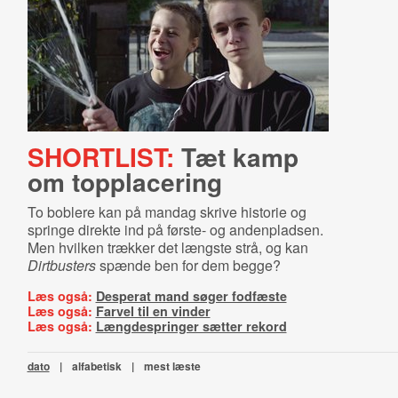
SHORTLIST:
Tæt kamp
om topplacering
To boblere kan på mandag skrive historie og
springe direkte ind på første- og andenpladsen.
Men hvilken trækker det længste strå, og kan
Dirtbusters
spænde ben for dem begge?
Læs også:
Desperat mand søger fodfæste
Læs også:
Farvel til en vinder
Læs også:
Længdespringer sætter rekord
dato
|
alfabetisk
|
mest læste