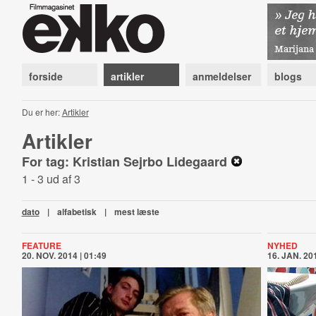
forside
artikler
anmeldelser
blogs
Du er her:
Artikler
Artikler
For tag: Kristian Sejrbo Lidegaard
1 - 3 ud af 3
dato
|
alfabetisk
|
mest læste
FEATURE
NYHED
20. NOV. 2014 | 01:49
16. JAN. 201