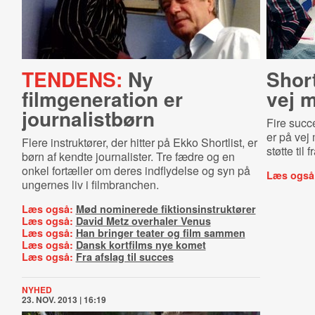
TENDENS:
Ny
Short­
filmgeneration er
vej m
journalistbørn
Fire succe
er på vej 
Flere instruktører, der hitter på Ekko Shortlist, er
støtte til
børn af kendte journalister. Tre fædre og en
onkel fortæller om deres indflydelse og syn på
Læs også
ungernes liv i filmbranchen.
Læs også:
Mød nominerede fiktionsinstruktører
Læs også:
David Metz overhaler Venus
Læs også:
Han bringer teater og film sammen
Læs også:
Dansk kortfilms nye komet
Læs også:
Fra afslag til succes
NYHED
23. NOV. 2013 | 16:19