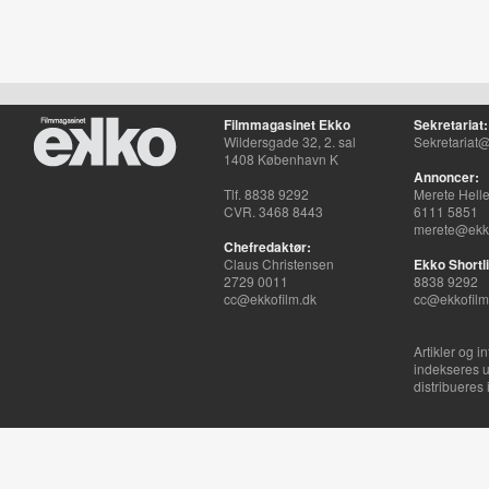
Filmmagasinet Ekko
Sekretariat:
Wildersgade 32, 2. sal
Sekretariat@
1408 København K
Annoncer:
Tlf. 8838 9292
Merete Hell
CVR. 3468 8443
6111 5851
merete@ekko
Chefredaktør:
Claus Christensen
Ekko Shortli
2729 0011
8838 9292
cc@ekkofilm.dk
cc@ekkofilm
Artikler og i
indekseres u
distribueres