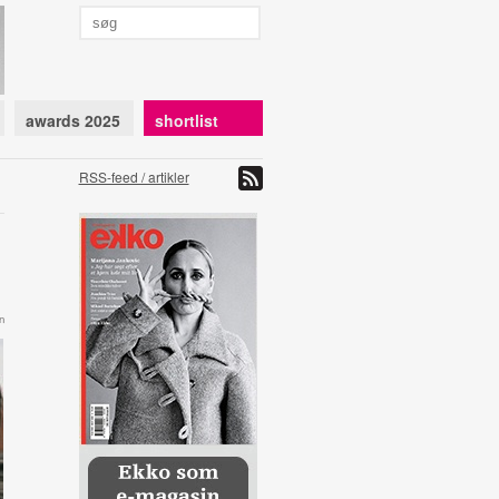
awards 2025
shortlist
RSS-feed / artikler
n