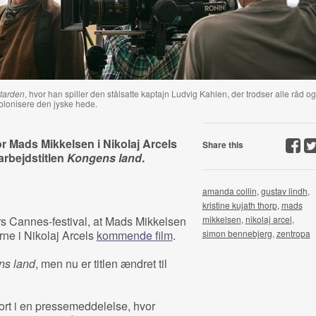
tarden
, hvor han spiller den stålsatte kaptajn Ludvig Kahlen, der trodser alle råd og
kolonisere den jyske hede.
for Mads Mikkelsen i Nikolaj Arcels
Share this
 arbejdstitlen
Kongens land
.
amanda collin
,
gustav lindh
,
kristine kujath thorp
,
mads
rs Cannes-festival, at Mads Mikkelsen
mikkelsen
,
nikolaj arcel
,
ne i Nikolaj Arcels
kommende film
.
simon bennebjerg
,
zentropa
ns land
, men nu er titlen ændret til
jort i en pressemeddelelse, hvor