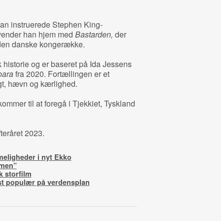
 han instruerede Stephen King-
 vender han hjem med
Bastarden,
der
i den danske kongerække.
 historie og er baseret på Ida Jessens
bara
fra 2020. Fortællingen er et
gt, hævn og kærlighed.
ommer til at foregå i Tjekkiet, Tyskland
fteråret 2023.
eligheder i nyt Ekko
rmen”
 storfilm
st populær på verdensplan