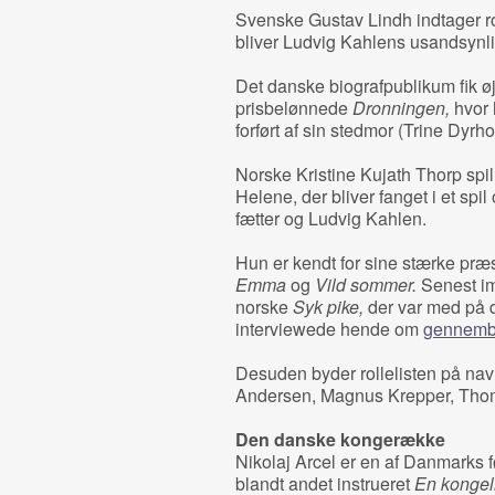
Svenske Gustav Lindh indtager r
bliver Ludvig Kahlens usandsynli
Det danske biografpublikum fik øj
prisbelønnede
Dronningen,
hvor 
forført af sin stedmor (Trine Dyrho
Norske Kristine Kujath Thorp spil
Helene, der bliver fanget i et s
fætter og Ludvig Kahlen.
Hun er kendt for sine stærke præs
Emma
og
Vild sommer.
Senest i
norske
Syk pike,
der var med på d
interviewede hende om
gennemb
Desuden byder rollelisten på n
Andersen, Magnus Krepper, Thom
Den danske kongerække
Nikolaj Arcel er en af Danmarks f
blandt andet instrueret
En kongel