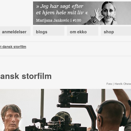
anmeldelser
blogs
om ekko
shop
 dansk storfilm
ansk storfilm
Foto | Henrik Ohste