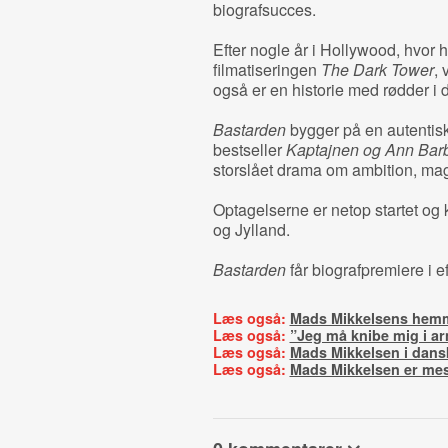
biografsucces.
Efter nogle år i Hollywood, hvor
filmatiseringen
The Dark Tower
,
også er en historie med rødder 
Bastarden
bygger på en autentisk
bestseller
Kaptajnen og Ann Bar
storslået drama om ambition, ma
Optagelserne er netop startet og k
og Jylland.
Bastarden
får biografpremiere i e
Læs også:
Mads Mikkelsens hemm
Læs også:
”Jeg må knibe mig i a
Læs også:
Mads Mikkelsen i dansk
Læs også:
Mads Mikkelsen er me