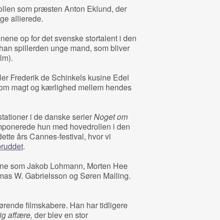
ollen som præsten Anton Eklund, der
ge allierede.
nene op for det svenske stortalent i den
han spillerden unge mand, som bliver
lm).
ler Frederik de Schinkels kusine Edel
pil om magt og kærlighed mellem hendes
tationer i de danske serier
Noget om
mponerede hun med hovedrollen i den
ette års Cannes-festival, hvor vi
ruddet
.
avne som Jakob Lohmann, Morten Hee
as W. Gabrielsson og Søren Malling.
ørende filmskabere. Han har tidligere
ig affære,
der blev en stor