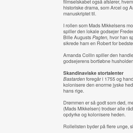
filmselskabet også afslører, hvem 
historiske drama, som Arcel og 
manuskriptet til.
I rollen som Mads Mikkelsens m
spiller den lokale godsejer Frede
Bille Augusts
Pagten,
hvor han sp
sikrede ham en Robert for bedste
Amanda Collin spiller den handle
godsejerens bortløbne husholder
Skandinaviske stortalenter
Bastarden
foregår i 1755 og hand
kolonisere den enorme jyske hede
hans rige.
Drømmen er så godt som død, men
(Mads Mikkelsen) trodser alle råd 
opdyrke og kolonisere heden.
Rollelisten byder på flere unge, s