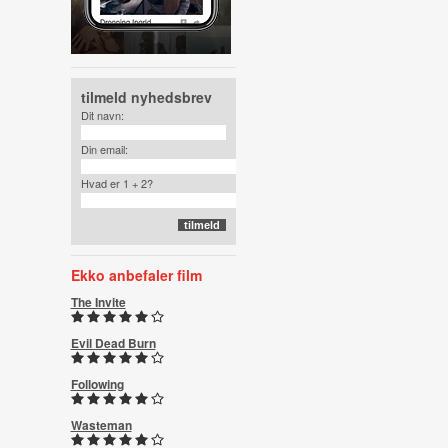
tilmeld nyhedsbrev
Dit navn:
Din email:
Hvad er 1 + 2?
Ekko anbefaler film
The Invite
Evil Dead Burn
Following
Wasteman