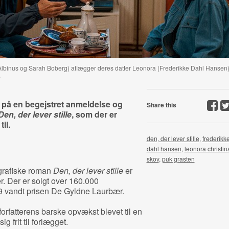
s Albinus og Sarah Boberg) aflægger deres datter Leonora (Frederikke Dahl Hansen
.
på en begejstret anmeldelse og
Share this
Den, der lever stille
, som der er
il.
den, der lever stille
,
frederikk
dahl hansen
,
leonora christin
skov
,
puk grasten
grafiske roman
Den, der lever stille
er
r. Der er solgt over 160.000
9 vandt prisen De Gyldne Laurbær.
forfatterens barske opvækst blevet til en
ig frit til forlægget.