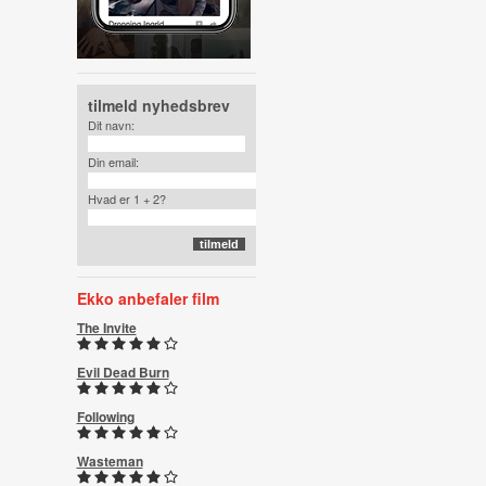
tilmeld nyhedsbrev
Dit navn:
Din email:
Hvad er 1 + 2?
Ekko anbefaler film
The Invite
Evil Dead Burn
Following
Wasteman