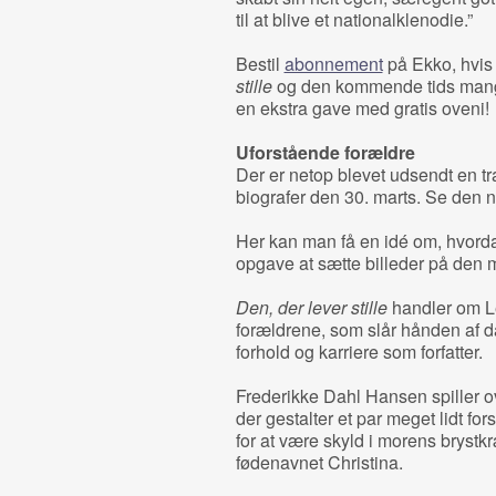
til at blive et nationalklenodie.”
Bestil
abonnement
på Ekko, hvis
stille
og den kommende tids mange
en ekstra gave med gratis oveni!
Uforstående forældre
Der er netop blevet udsendt en trai
biografer den 30. marts. Se den ne
Her kan man få en idé om, hvordan
opgave at sætte billeder på den m
Den, der lever stille
handler om Le
forældrene, som slår hånden af d
forhold og karriere som forfatter.
Frederikke Dahl Hansen spiller o
der gestalter et par meget lidt fo
for at være skyld i morens brystk
fødenavnet Christina.