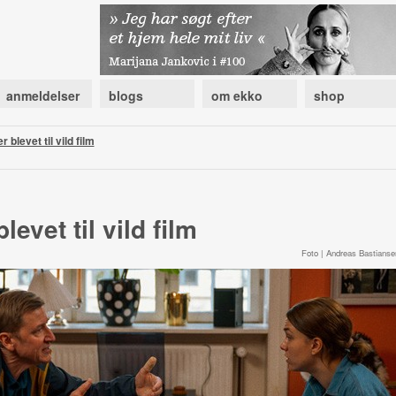
anmeldelser
blogs
om ekko
shop
blevet til vild film
evet til vild film
Foto | Andreas Bastianse