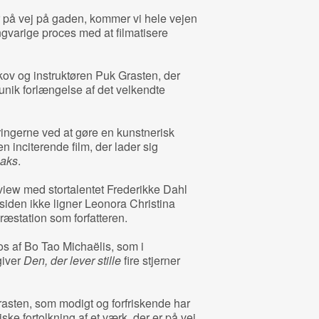
 på vej på gaden, kommer vi hele vejen
gvarige proces med at filmatisere
kov og instruktøren Puk Grasten, der
unik forlængelse af det velkendte
ringerne ved at gøre en kunstnerisk
n inciterende film, der lader sig
eaks
.
view med stortalentet Frederikke Dahl
iden ikke ligner Leonora Christina
æstation som forfatteren.
ros af Bo Tao Michaëlis, som i
giver
Den, der lever stille
fire stjerner
rasten, som modigt og forfriskende har
ske fortolkning af et værk, der er på vej