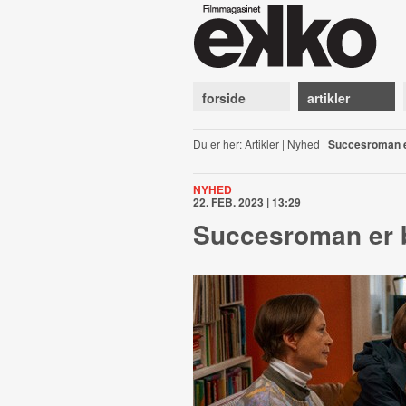
forside
artikler
Du er her:
Artikler
|
Nyhed
|
Succesroman er 
NYHED
22. FEB. 2023 | 13:29
Succesroman er bl