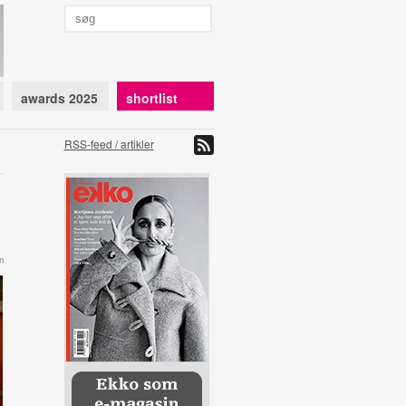
awards 2025
shortlist
RSS-feed / artikler
n