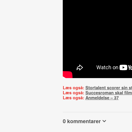
Læs også:
Stortalent scorer sin st
Læs også:
Succesroman skal film
Læs også:
Anmeldelse – 37
0 kommentarer