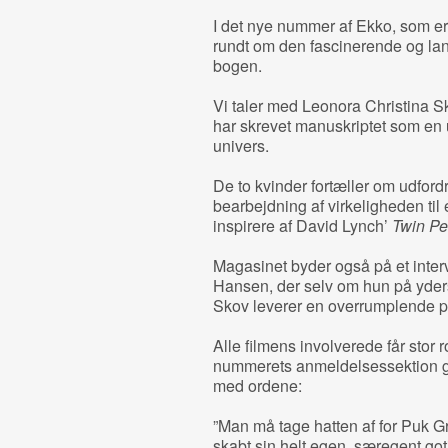
I det nye nummer af Ekko, som er
rundt om den fascinerende og lan
bogen.
Vi taler med Leonora Christina S
har skrevet manuskriptet som en 
univers.
De to kvinder fortæller om udford
bearbejdning af virkeligheden til e
inspirere af David Lynch’
Twin P
Magasinet byder også på et inter
Hansen, der selv om hun på yders
Skov leverer en overrumplende pr
Alle filmens involverede får stor 
nummerets anmeldelsessektion 
med ordene:
”Man må tage hatten af for Puk G
skabt sin helt egen, særegent goti