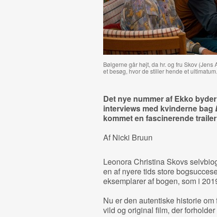
Bølgerne går højt, da hr. og fru Skov (Jen
et besøg, hvor de stiller hende et ultimatum
Det nye nummer af Ekko byder 
interviews med kvinderne bag
kommet en fascinerende trailer t
Af Nicki Bruun
Leonora Christina Skovs selvbio
en af nyere tids store bogsuccese
eksemplarer af bogen, som i 201
Nu er den autentiske historie om 
vild og original film, der forholder s