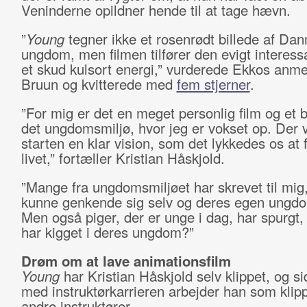
Veninderne opildner hende til at tage hævn.
”
Young
tegner ikke et rosenrødt billede af Da
ungdom, men filmen tilfører den evigt interess
et skud kulsort energi,” vurderede Ekkos anme
Bruun og kvitterede med
fem stjerner
.
”For mig er det en meget personlig film og et b
det ungdomsmiljø, hvor jeg er vokset op. Der v
starten en klar vision, som det lykkedes os at f
livet,” fortæller Kristian Håskjold.
”Mange fra ungdomsmiljøet har skrevet til mig,
kunne genkende sig selv og deres egen ungdo
Men også piger, der er unge i dag, har spurgt,
har kigget i deres ungdom?”
Drøm om at lave animationsfilm
Young
har Kristian Håskjold selv klippet, og s
med instruktørkarrieren arbejder han som klipp
andre instruktører.