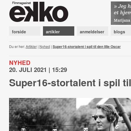
forside
artikler
anmeldelser
blogs
Du er her:
Artikler
|
Nyhed
|
Super16-stortalent i spil til den lille Oscar
NYHED
20. JULI 2021 | 15:29
Super16-stortalent i spil ti