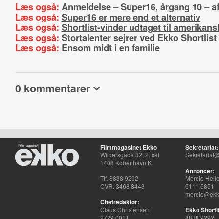
Læs også:
Anmeldelse – Super16, årgang 10 – a
Læs også:
Super16 er mere end et alternativ
Læs også:
Shortlist-vinder udtaget til amerikansk
Læs også:
Stortalenter sejrer ved Ekko Shortlis
Læs også:
Ensom midt i en familie
0 kommentarer
Filmmagasinet Ekko
Sekretariat:
Wildersgade 32, 2. sal
Sekretariat@
1408 København K
Annoncer:
Tlf. 8838 9292
Merete Hell
CVR. 3468 8443
6111 5851
merete@ekko
Chefredaktør:
Claus Christensen
Ekko Shortli
2729 0011
8838 9292