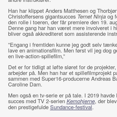
Han har klippet Anders Matthesen og Thorbjø
Christoffersens gigantsucces
Ternet Ninja
og f
den rolle i toeren, der får premiere den 19. au
Denne gang har han været mere involveret i hi
bliver også akkrediteret som assisterende instr
”Engang i fremtiden kunne jeg godt selv tænke
lave en animationsfilm. Men først vil jeg dog g
en live-action-spillefilm,”
Det er for tidligt at løfte sløret for de projekter
arbejder på. Men han har et spillefilmprojekt 
sammen med Super16-producerne Andreas B
Caroline Dam.
Men også en tv-serie er på tale. I 2019 havde
succes med TV 2-serien
Kemohjerne
, der blev
den prestigefulde
Sundance-festival
.