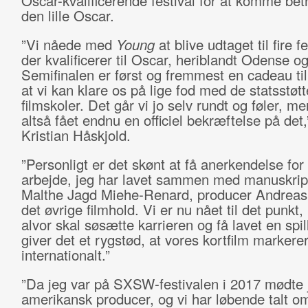
Oscar-kvalificerende festival for at komme betr
den lille Oscar.
”Vi nåede med
Young
at blive udtaget til fire fe
der kvalificerer til Oscar, heriblandt Odense og
Semifinalen er først og fremmest en cadeau ti
at vi kan klare os på lige fod med de statsstøt
filmskoler. Det går vi jo selv rundt og føler, me
altså fået endnu en officiel bekræftelse på det,
Kristian Håskjold.
”Personligt er det skønt at få anerkendelse for
arbejde, jeg har lavet sammen med manuskript
Malthe Jagd Miehe-Renard, producer Andreas
det øvrige filmhold. Vi er nu nået til det punkt, 
alvor skal søsætte karrieren og få lavet en spil
giver det et rygstød, at vores kortfilm markerer
internationalt.”
”Da jeg var på SXSW-festivalen i 2017 mødte 
amerikansk producer, og vi har løbende talt o