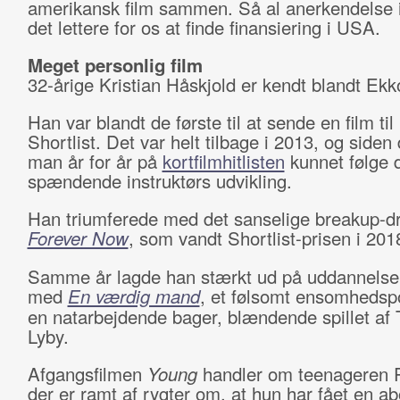
amerikansk film sammen. Så al anerkendelse 
det lettere for os at finde finansiering i USA.
Meget personlig film
32-årige Kristian Håskjold er kendt blandt Ekk
Han var blandt de første til at sende en film ti
Shortlist. Det var helt tilbage i 2013, og siden
man år for år på
kortfilmhitlisten
kunnet følge 
spændende instruktørs udvikling.
Han triumferede med det sanselige breakup-
Forever Now
, som vandt Shortlist-prisen i 201
Samme år lagde han stærkt ud på uddannels
med
En værdig mand
, et følsomt ensomhedsp
en natarbejdende bager, blændende spillet af 
Lyby.
Afgangsfilmen
Young
handler om teenageren P
der er ramt af rygter om, at hun har fået en ab