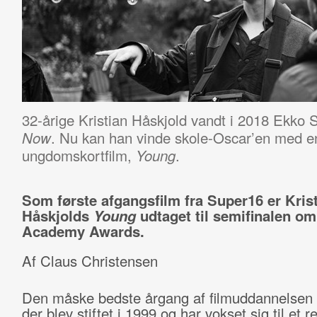
32-årige Kristian Håskjold vandt i 2018 Ekko
. Nu kan han vinde skole-Oscar’en med e
Now
ungdomskortfilm,
.
Young
Som første afgangsfilm fra Super16 er Kris
Håskjolds
Young
udtaget til semifinalen o
Academy Awards.
Af Claus Christensen
Den måske bedste årgang af filmuddannelsen
der blev stiftet i 1999 og har vokset sig til et re