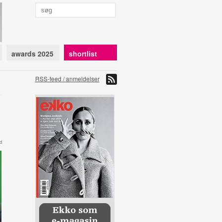
awards 2025
shortlist
RSS-feed / anmeldelser
d