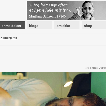
anmeldelser
blogs
om ekko
shop
|
Kemohjerne
Foto | Jesper Duelun