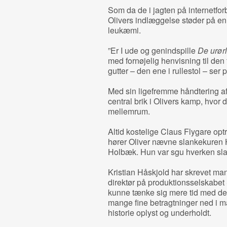
Som da de i jagten på internetforb
Olivers indlæggelse støder på en
leukæmi.
”Er I ude og genindspille
De urørl
med fornøjelig henvisning til de
gutter – den ene i rullestol – ser
Med sin ligefremme håndtering af
central brik i Olivers kamp, hvor
mellemrum.
Altid kostelige Claus Flygare optræ
hører Oliver nævne slankekuren 
Holbæk. Hun var sgu hverken slan
Kristian Håskjold har skrevet m
direktør på produktionsselskab
kunne tænke sig mere tid med det 
mange fine betragtninger ned i ma
historie oplyst og underholdt.