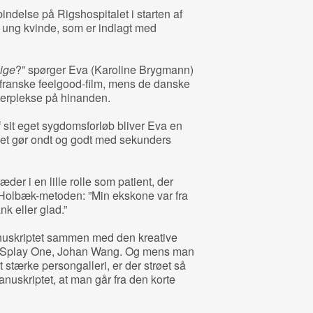
indelse på Rigshospitalet i starten af
 ung kvinde, som er indlagt med
ige
?” spørger Eva (Karoline Brygmann)
n franske feelgood-film, mens de danske
 perplekse på hinanden.
 sit eget sygdomsforløb bliver Eva en
 det gør ondt og godt med sekunders
der i en lille rolle som patient, der
Holbæk-metoden: ”Min ekskone var fra
k eller glad.”
anuskriptet sammen med den kreative
et Splay One, Johan Wang. Og mens man
stærke persongalleri, er der strøet så
nuskriptet, at man går fra den korte