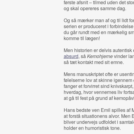
første afsnit – tilmed uden det st
og skal opereres samme dag.
Og så mærker man af og til lidt for
serien er produceret i forbinde
du går rundt med en mærkelig smer
komme til lægen!
Men historien er delvis autentisk 
absurd
, så
Kemohjerne
vinder lan
så tæt kontakt med sit emne.
Mens manuskriptet ofte er usentime
følelserne lov at skinne igenne
fanger et forvirret sind knivskarpt
hverdag, hvor vennernes liv fortsæ
at gå til fest på grund af kemopåv
Hans bedste ven Emil spilles af Ma
at forstå situationens alvor. Men E
bliver undervejs udfoldet i samt
holder en humoristisk tone.