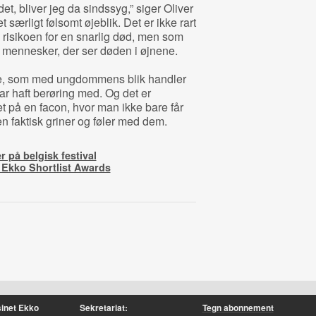
et, bliver jeg da sindssyg,” siger Oliver
et særligt følsomt øjeblik. Det er ikke rart
d risikoen for en snarlig død, men som
f mennesker, der ser døden i øjnene.
rie, som med ungdommens blik handler
r haft berøring med. Og det er
t på en facon, hvor man ikke bare får
en faktisk griner og føler med dem.
r på belgisk festival
d Ekko Shortlist Awards
inet Ekko
Sekretariat:
Tegn abonnement