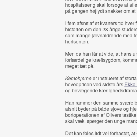
hospitalsseng skal forsøge at af
på gangen højlydt snakker om at g
I fem afsnit af et kvarters tid hver
historien om den 28-årige studere
som mange jævnaldrende med fest,
horisonten.
Men da han får at vide, at hans u
forfærdelige kræftsygdom, komm
meget tæt på.
Kemohjerne
er instrueret af stort
hovedprisen ved sidste års
Ekko 
og bevægende kærlighedsdram
Han rammer den samme svære balan
afsnit byder på både sjove og hj
bortoperationen af Olivers testikel 
skal væk, spørger den unge mand:
Det kan føles lidt vel forhastet, a