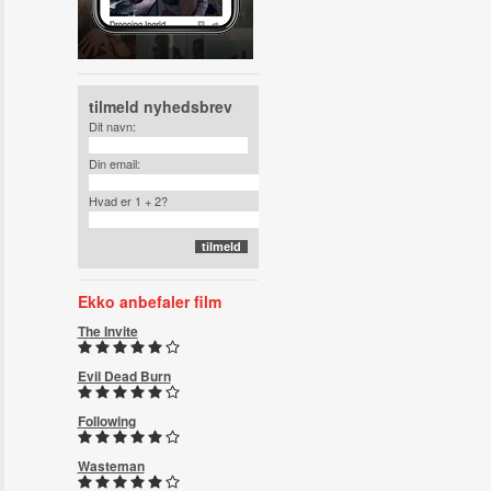
tilmeld nyhedsbrev
Dit navn:
Din email:
Hvad er 1 + 2?
Ekko anbefaler film
The Invite
Evil Dead Burn
Following
Wasteman