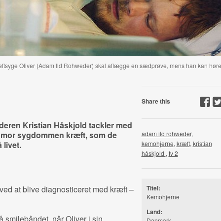
ræftsyge Oliver (Adam Ild Rohweder) skal aflægge en sædprøve, mens han kan hør
Share this
nderen Kristian Håskjold tackler med
 humor sygdommen kræft, som de
adam ild rohweder
,
livet.
kemohjerne
,
kræft
,
kristian
håskjold
,
tv 2
 ved at blive diagnosticeret med kræft –
Titel:
Kemohjerne
Land:
 smilebåndet, når Oliver i sin
Danmark