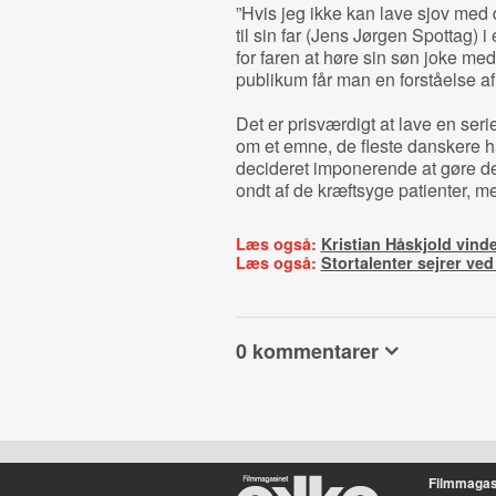
”Hvis jeg ikke kan lave sjov med d
til sin far (Jens Jørgen Spottag) i 
for faren at høre sin søn joke me
publikum får man en forståelse a
Det er prisværdigt at lave en se
om et emne, de fleste danskere ha
decideret imponerende at gøre de
ondt af de kræftsyge patienter, m
Læs også:
Kristian Håskjold vinde
Læs også:
Stortalenter sejrer ve
0 kommentarer
Filmmagas