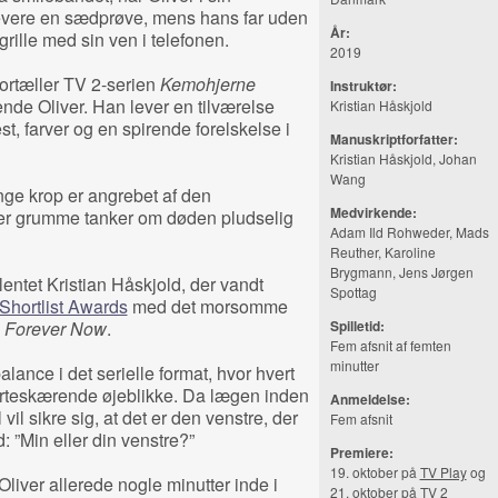
levere en sædprøve, mens hans far uden
År:
rille med sin ven i telefonen.
2019
 fortæller TV 2-serien
Kemohjerne
Instruktør:
nde Oliver. Han lever en tilværelse
Kristian Håskjold
 farver og en spirende forelskelse i
Manuskriptforfatter:
Kristian Håskjold, Johan
Wang
nge krop er angrebet af den
Medvirkende:
er grumme tanker om døden pludselig
Adam Ild Rohweder, Mads
Reuther, Karoline
Brygmann, Jens Jørgen
alentet Kristian Håskjold, der vandt
Spottag
Shortlist Awards
med det morsomme
a
Forever Now
.
Spilletid:
Fem afsnit af femten
minutter
ce i det serielle format, hvor hvert
erteskærende øjeblikke. Da lægen inden
Anmeldelse:
vil sikre sig, at det er den venstre, der
Fem afsnit
 ”Min eller din venstre?”
Premiere:
19. oktober på
TV Play
og
t Oliver allerede nogle minutter inde i
21. oktober på TV 2