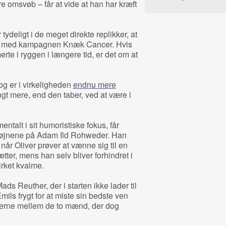
ore omsvøb – får at vide at han har kræft
 tydeligt i de meget direkte replikker, at
lse med kampagnen Knæk Cancer. Hvis
te i ryggen i længere tid, er det om at
og er i virkeligheden
endnu mere
gt mere, end den taber, ved at være i
ntalt i sit humoristiske fokus, får
m øjnene på Adam Ild Rohweder. Han
, når Oliver prøver at vænne sig til en
tter, mens han selv bliver forhindret i
irket kvalme.
ds Reuther, der i starten ikke lader til
mils frygt for at miste sin bedste ven
alerne mellem de to mænd, der dog