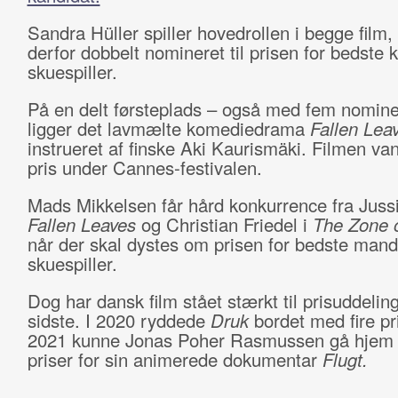
Sandra Hüller spiller hovedrollen i begge film,
derfor dobbelt nomineret til prisen for bedste 
skuespiller.
På en delt førsteplads – også med fem nomine
ligger det lavmælte komediedrama
Fallen Lea
instrueret af finske Aki Kaurismäki. Filmen va
pris under Cannes-festivalen.
Mads Mikkelsen får hård konkurrence fra Jussi
Fallen Leaves
og Christian Friedel i
The Zone o
når der skal dystes om prisen for bedste mand
skuespiller.
Dog har dansk film stået stærkt til prisuddelin
sidste. I 2020 ryddede
Druk
bordet med fire pri
2021 kunne Jonas Poher Rasmussen gå hjem 
priser for sin animerede dokumentar
Flugt.