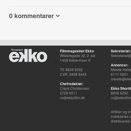
0 kommentarer
Filmmagasinet Ekko
Sekretariat:
Wildersgade 32, 2. sal
Sekretariat@
1408 København K
Annoncer:
Tlf. 8838 9292
Merete Hell
CVR. 3468 8443
6111 5851
merete@ekko
Chefredaktør:
Claus Christensen
Ekko Shortli
2729 0011
8838 9292
cc@ekkofilm.dk
cc@ekkofilm
Artikler og i
indekseres u
distribueres