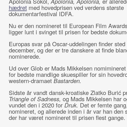
Apolonia Sokol,
Apolonia, Apolonia,
er allered
hædret
med hovedprisen ved verdens største
dokumentarfestival IDFA.
Nu er den nomineret til European Film Awards
ligger lunt i svinget til prisen for bedste dokum
Europas svar på Oscar-uddelingen finder sted 
december, og der er tre danskere at finde blan
nominerede.
Ud over Glob er Mads Mikkelsen nomimineret t
for bedste mandlige skuespiller for sin hovedrol
western-dramaet
Bastarden.
Sidste år vandt dansk-kroatiske Zlatko Burić pr
Triangle of Sadness,
og Mads Mikkelsen har o
vundet den i 2020 for
Druk.
Det er femte gang
nomineret, og allerede inden i år var han den s
der har været nomineret til prisen flest gange.