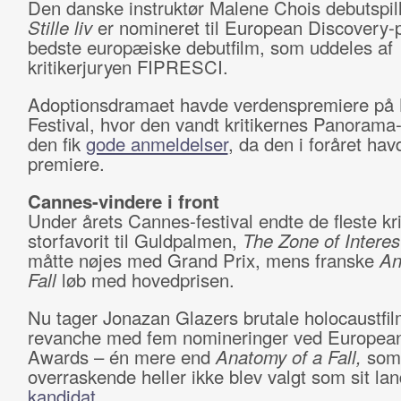
Den danske instruktør Malene Chois debutspill
Stille liv
er nomineret til European Discovery-p
bedste europæiske debutfilm, som uddeles af
kritikerjuryen FIPRESCI.
Adoptionsdramaet havde verdenspremiere på B
Festival, hvor den vandt kritikernes Panorama-
den fik
gode anmeldelser
, da den i foråret ha
premiere.
Cannes-vindere i front
Under årets Cannes-festival endte de fleste kri
storfavorit til Guldpalmen,
The Zone of Interes
måtte nøjes med Grand Prix, mens franske
An
Fall
løb med hovedprisen.
Nu tager Jonazan Glazers brutale holocaustfi
revanche med fem nomineringer ved European
Awards – én mere end
Anatomy of a Fall,
som
overraskende heller ikke blev valgt som sit la
kandidat.