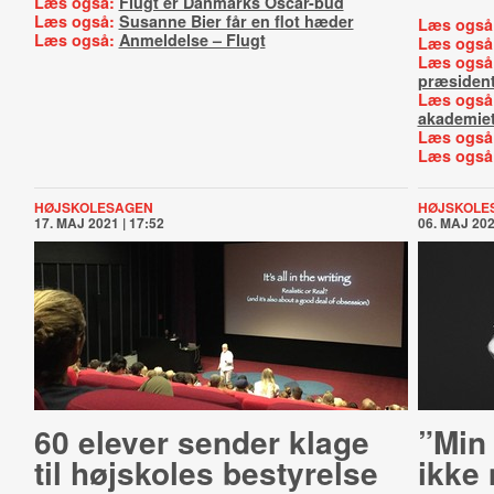
Læs også:
Flugt er Danmarks Oscar-bud
Læs også:
Susanne Bier får en flot hæder
Læs også
Læs også:
Anmeldelse – Flugt
Læs også
Læs også
præsident
Læs også
akademie
Læs også
Læs også
HØJSKOLESAGEN
HØJSKOLE
17. MAJ 2021 | 17:52
06. MAJ 202
60 elever sender klage
”Min 
til højskoles bestyrelse
ikke