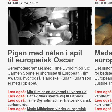
14. AUG. 2024 | 16:52
10. DEC. 202
Pigen med nålen i spil
Mads
til europæisk Oscar
euro
Seriemoderdramaet med Trine Dyrholm og Vic
Det histo
Carmen Sonne er shortlistet til European Film
for bedste
Awards, hvor også islandske Rúnar Rúnarsson
European 
er med i opløbet.
Justine T
Læs også:
Min film er en advarsel til vores tid
Læs også
Læs også:
Dansk films svære vej til Cannes
kandidat
Læs også:
Trine Dyrholm spiller historisk dansk
Læs også
seriemorder
karrieren
Læs også:
Mads Mikkelsen vinder europæisk
Læs også