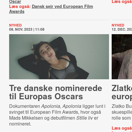
Oscar
Læs også
Læs også:
Dansk sejr ved European Film
Awards
NYHED
NYHED
08. NOV. 2023 | 11:08
12. DEC. 202
Tre danske nominerede
Zlat
til Europas Oscars
euro
Dokumentaren
Apolonia, Apolonia
ligger lunt i
Zlatko Bu
svinget til European Film Awards, hvor også
skuespill
Mads Mikkelsen og debutfilmen
Stille liv
er
rolle som 
nomineret.
Læs også