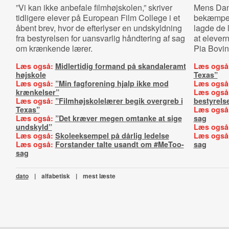
”Vi kan ikke anbefale filmhøjskolen,” skriver
Mens Dans
tidligere elever på European Film College i et
bekæmpels
åbent brev, hvor de efterlyser en undskyldning
lagde de 
fra bestyrelsen for uansvarlig håndtering af sag
at elevern
om krænkende lærer.
Pia Bovin
Læs også:
Midlertidig formand på skandaleramt
Læs også
højskole
Texas”
Læs også:
”Min fagforening hjalp ikke mod
Læs også
krænkelser”
Læs også
Læs også:
”Filmhøjskolelærer begik overgreb i
bestyrels
Texas”
Læs også
Læs også:
”Det kræver megen omtanke at sige
sag
undskyld”
Læs også
Læs også:
Skoleeksempel på dårlig ledelse
Læs også
Læs også:
Forstander talte usandt om #MeToo-
sag
sag
dato
|
alfabetisk
|
mest læste