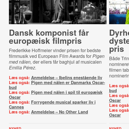
Dansk komponist får
Dyrh
europæisk filmpris
dyst
pris
Frederikke Hoffmeier vinder prisen for bedste
filmmusik ved European Film Awards for
Pigen
Både Tri
med nålen,
der ellers får baghjul af musicalen
nomineret 
Emilia Pérez.
filmen tab
nominerin
Læs også:
Anmeldelse – Ibelins enestående liv
Læs også:
Pigen med nålen er Danmarks Oscar-
Læs også
bud
bud
Læs også:
Pigen med nålen i spil til europæisk
Læs også
Oscar
Oscar
Læs også:
Forrygende musical sparker liv i
Læs også
Cannes
Læs også
Læs også:
Anmeldelse – No Other Land
Oscar
NYHED
NYHED