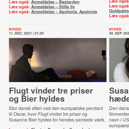
Læs også
Læs også:
Anmeldelse – Bastarden
Læs også
Læs også:
Anmeldelse – Stille liv
Guldpalm
Læs også:
Anmeldelse – Apolonia, Apolonia
Læs også
NYHED
NYHED
11. DEC. 2021 | 21:20
30. SEP. 202
Flugt vinder tre priser
Susan
og Bier hyldes
hæde
Stor dansk aften ved den europæiske pendant
Den dansk
til Oscar, hvor
Flugt
vinder tre priser og
filmverden
Susanne Bier hyldes for hendes samlede værk.
navn i US
europæisk