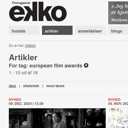
forside
artikler
anmeldelser
blogs
Du er her:
Artikler
Artikler
For tag: european film awards
1 - 10 ud af 18
dato
|
alfabetisk
|
mest læste
NYHED
NYHED
09. DEC. 2024 | 13:28
05. NOV. 202