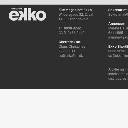
Filmmagasinet Ekko
Sekretariat:
Wildersgade 32, 2. sal
Sekretariat@
1408 København K
Annoncer:
Tlf. 8838 9292
Merete Hell
CVR. 3468 8443
6111 5851
merete@ekko
Chefredaktør:
Claus Christensen
Ekko Shortli
2729 0011
8838 9292
cc@ekkofilm.dk
cc@ekkofilm
Artikler og i
indekseres u
distribueres