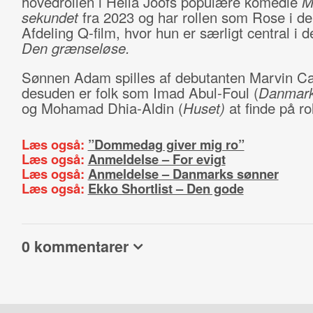
hovedrollen i Hella Joofs populære komedie
M
sekundet
fra 2023 og har rollen som Rose i d
Afdeling Q-film, hvor hun er særligt central i 
Den grænseløse.
Sønnen Adam spilles af debutanten Marvin C
desuden er folk som Imad Abul-Foul (
Danmark
og Mohamad Dhia-Aldin (
Huset)
at finde på ro
Læs også:
”Dommedag giver mig ro”
Læs også:
Anmeldelse – For evigt
Læs også:
Anmeldelse – Danmarks sønner
Læs også:
Ekko Shortlist – Den gode
0 kommentarer