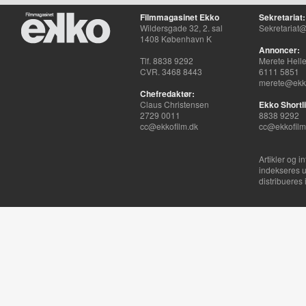
Filmmagasinet Ekko
Sekretariat:
Wildersgade 32, 2. sal
Sekretariat@
1408 København K
Annoncer:
Tlf. 8838 9292
Merete Hell
CVR. 3468 8443
6111 5851
merete@ekko
Chefredaktør:
Claus Christensen
Ekko Shortli
2729 0011
8838 9292
cc@ekkofilm.dk
cc@ekkofilm
Artikler og i
indekseres u
distribueres