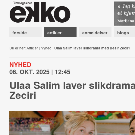
forside
artikler
anmeldelser
blogs
Du er her:
Artikler
|
Nyhed
|
Ulaa Salim laver slikdrama med Besir Zeciri
NYHED
06. OKT. 2025 | 12:45
Ulaa Salim laver slikdram
Zeciri