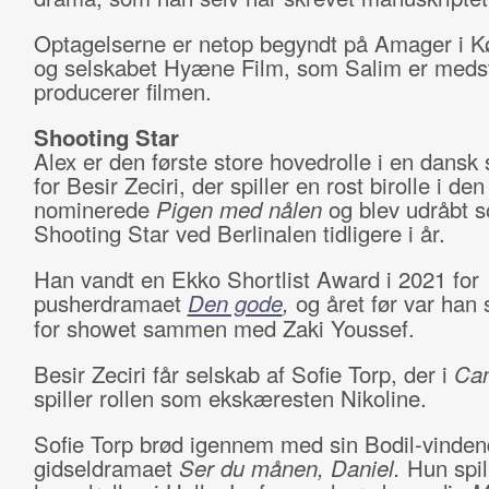
Optagelserne er netop begyndt på Amager i 
og selskabet Hyæne Film, som Salim er medsti
producerer filmen.
Shooting Star
Alex er den første store hovedrolle i en dansk s
for Besir Zeciri, der spiller en rost birolle i de
nominerede
Pigen med nålen
og blev udråbt 
Shooting Star ved Berlinalen tidligere i år.
Han vandt en Ekko Shortlist Award i 2021 for
pusherdramaet
Den gode
,
og året før var han 
for showet sammen med Zaki Youssef.
Besir Zeciri får selskab af Sofie Torp, der i
Can
spiller rollen som ekskæresten Nikoline.
Sofie Torp brød igennem med sin Bodil-vindend
gidseldramaet
Ser du månen, Daniel.
Hun spil