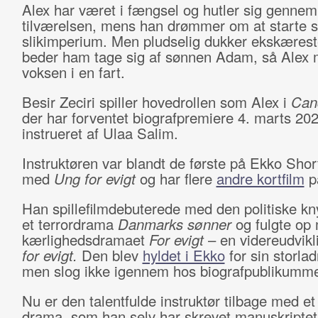
Alex har været i fængsel og hutler sig gennem
tilværelsen, mens han drømmer om at starte si
slikimperium. Men pludselig dukker ekskæres
beder ham tage sig af sønnen Adam, så Alex 
voksen i en fart.
Besir Zeciri spiller hovedrollen som Alex i
Can
der har forventet biografpremiere 4. marts 202
instrueret af Ulaa Salim.
Instruktøren var blandt de første på Ekko Short
med
Ung for evigt
og har flere
andre kortfilm
på
Han spillefilmdebuterede med den politiske k
et terrordrama
Danmarks sønner
og fulgte op 
kærlighedsdramaet
For evigt
– en videreudvikl
for evigt.
Den blev
hyldet i Ekko
for sin storladn
men slog ikke igennem hos biografpublikumme
Nu er den talentfulde instruktør tilbage med et
drama, som han selv har skrevet manuskriptet t