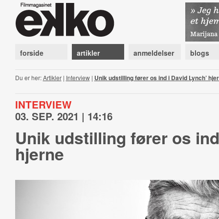
forside
artikler
anmeldelser
blogs
Du er her:
Artikler
|
Interview
|
Unik udstilling fører os ind i David Lynch’ hje
INTERVIEW
03. SEP. 2021 | 14:16
Unik udstilling fører os in
hjerne