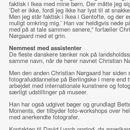
faktisk i Ikea med mine børn. Der måtte jeg sig
’Det er ikke, fordi jeg ikke har lyst til at snakk
Men jeg står faktisk i Ikea i Gentofte, og der er
muligt omkring mig.’ Han var heldigvis nede p
med på at tale sammen senere,” fortæller Chri
Nørgaard med et grin.
Nemmest med assistenter
De fleste danskere tænker nok på landsholdssp
samme navn, når de hører navnet Christian N
Men den anden Christian Nørgaard har siden 
fotografuddannelse på Berlingske i mere end t
arbejdet med internationale kunstnere og foto
særligt udstillinger på museer.
Han har også udgivet bøger og grundlagt Bett
Moments, der tilbyder foto-workshops over he
med anerkendte fotografer.
Kontakten til David Lynch opstod, da amerika