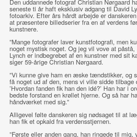
Den uddannede fotograf Christian Nørgaard h
seneste ti år haft eksklusiv adgang til David L
fotoarkiv. Efter års hårdt arbejde er danskeren 
at præsentere billedserier fra en af verdens f
kunstnere.
”Mange fotografer laver kunstfotografi, men ku
noget mystisk noget. Og jeg vil vove at påstå,
Lynch er indbegrebet af en kunstner med sit k
siger 59-årige Christian Nørgaard.
”Vi kunne give ham en æske tændstikker, og så
få noget ud af den, mens vi ville sidde tilbage
’Hvordan fanden fik han den idé?’ Han har i or
bedste forstand en krøllet hjerne. Og så har h
håndværket med sig.”
Alligevel følte danskeren sig nødsaget til at l
han fik et opkald fra verdensstjernen.
”Første eller anden gang, han ringede til mig, 