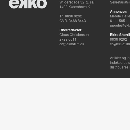
Wildersgade 32, 2. sal
Sekretariat@
1408 København K
Annoncer:
Tlf. 8838 9292
Merete Hell
CVR. 3468 8443
6111 5851
merete@ekko
Chefredaktør:
Claus Christensen
Ekko Shortli
2729 0011
8838 9292
cc@ekkofilm.dk
cc@ekkofilm
Artikler og i
indekseres u
distribueres