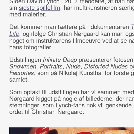
Siden David Lynch i 2017 meddelte, at han ha
sin
sidste spillefilm
, har multikunstneren særli
med malerier.
Det kommer man tættere på i dokumentaren
T
Life
, og ifølge Christian Nørgaard kan man og
noget om instruktørens filmoeuvre ved at se 
hans fotografier.
Udstillingen
Infinite Deep
præsenterer fotoseri
Snowmen
,
Portraits
,
Nude
,
Distorted Nudes
o
Factories
, som på Nikolaj Kunsthal for første 
samlet.
Som optakt til udstillingen har vi sammen med
Nørgaard kigget på nogle af billederne, der r
stemninger, som Lynch-fans nok vil genkende. 
ordet til
Christian Nørgaard: