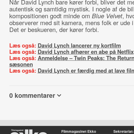
Når David Lynch bare kører forbi, bliver det 
autentisk og samtidig mystisk. I nogle af de bi
kompositionen godt minde om
Blue Velvet
, hv
observerer med sit kamera, mens folk er ude i
Det er beskueren, der kører forbi.
Læs også:
David Lynch lancerer ny kortfilm
Læs også:
David Lynch afhører en abe på Netflix
Læs også:
Anmeldelse – Twin Peaks: The Return
sæsonen
Læs også:
David Lynch er færdig med at lave fil
0 kommentarer
Filmmagasinet Ekko
Sekretariat: