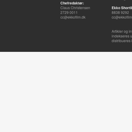
Chefredaktør:
Claus Christensen
Ekko Shortli
2729 0011
8838 9292
cc@ekkofilm.dk
cc@ekkofilm
Artikler og i
indekseres u
distribueres