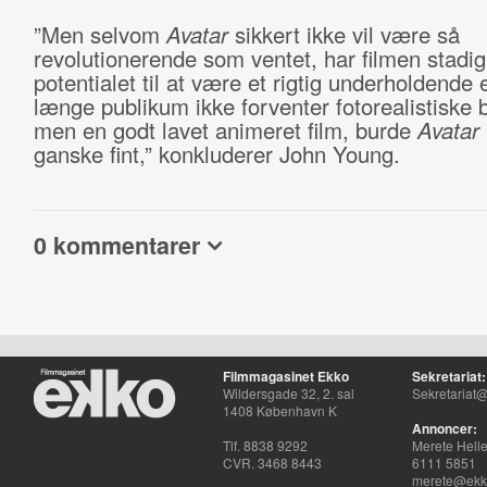
”Men selvom
Avatar
sikkert ikke vil være så
revolutionerende som ventet, har filmen stadig
potentialet til at være et rigtig underholdende 
længe publikum ikke forventer fotorealistiske b
men en godt lavet animeret film, burde
Avatar
ganske fint,” konkluderer John Young.
0 kommentarer
Filmmagasinet Ekko
Sekretariat:
Wildersgade 32, 2. sal
Sekretariat@
1408 København K
Annoncer:
Tlf. 8838 9292
Merete Hell
CVR. 3468 8443
6111 5851
merete@ekko