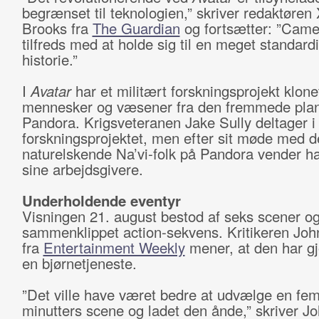
begrænset til teknologien,” skriver redaktøren
Brooks fra
The Guardian
og fortsætter: ”Came
tilfreds med at holde sig til en meget standard
historie.”
I
Avatar
har et militært forskningsprojekt klone
mennesker og væsener fra den fremmede pla
Pandora. Krigsveteranen Jake Sully deltager i
forskningsprojektet, men efter sit møde med d
naturelskende Na’vi-folk på Pandora vender h
sine arbejdsgivere.
Underholdende eventyr
Visningen 21. august bestod af seks scener o
sammenklippet action-sekvens. Kritikeren Jo
fra
Entertainment Weekly
mener, at den har gj
en bjørnetjeneste.
”Det ville have været bedre at udvælge en fe
minutters scene og ladet den ånde,” skriver J