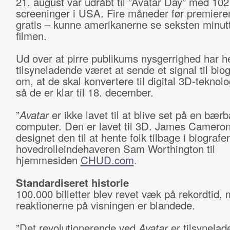
21. august var udråbt til ”Avatar Day” med 102
screeninger i USA. Fire måneder før premieren
gratis – kunne amerikanerne se seksten minutt
filmen.
Ud over at pirre publikums nysgerrighed har h
tilsyneladende været at sende et signal til bio
om, at de skal konvertere til digital 3D-teknolog
så de er klar til 18. december.
”
Avatar
er ikke lavet til at blive set på en bærb
computer. Den er lavet til 3D. James Cameron
designet den til at hente folk tilbage i biografen
hovedrolleindehaveren Sam Worthington til
hjemmesiden
CHUD.com
.
Standardiseret historie
100.000 billetter blev revet væk på rekordtid,
reaktionerne på visningen er blandede.
”Det revolutionerende ved
Avatar
er tilsynela