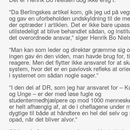
”Da Berlingskes artikel kom, gik jeg ud på ve
og gav en uforbeholden undskyldning til de m
der optræder i artiklen. Det er ikke bare upa
utilstedeligt at blive behandlet sådan, og insti
det overordnede ansvar,” siger Henrik Bo Niel
”Man kan som leder og direktør græmme sig ov
ingen gav én den viden, man havde brug for, ti
reagere. Men det flytter ikke ansvaret for at s
system, hvor det er en pavlovsk refleks at ori
i systemet om sådan nogle sager.”
”I den del af DR, som jeg har ansvaret for – Ku
og Unge – er der med løse fugle og
studentermedhjælpere op mod 1000 menneske
er helt afhængig af, at de i cheflagene under m
dygtige til både at håndtere en hel del selv og
opad, når det bliver alvor.”