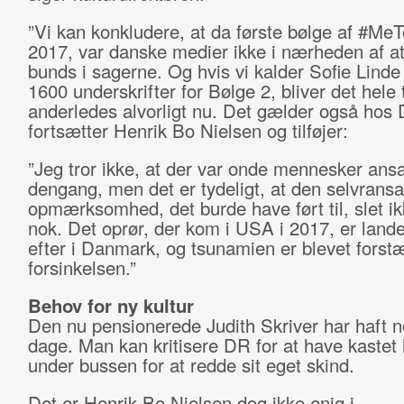
”Vi kan konkludere, at da første bølge af #MeT
2017, var danske medier ikke i nærheden af a
bunds i sagerne. Og hvis vi kalder Sofie Linde
1600 underskrifter for Bølge 2, bliver det hele 
anderledes alvorligt nu. Det gælder også hos 
fortsætter Henrik Bo Nielsen og tilføjer:
”Jeg tror ikke, at der var onde mennesker ansa
dengang, men det er tydeligt, at den selvrans
opmærksomhed, det burde have ført til, slet i
nok. Det oprør, der kom i USA i 2017, er landet
efter i Danmark, og tsunamien er blevet forstæ
forsinkelsen.”
Behov for ny kultur
Den nu pensionerede Judith Skriver har haft n
dage. Man kan kritisere DR for at have kastet
under bussen for at redde sit eget skind.
Det er Henrik Bo Nielsen dog ikke enig i.