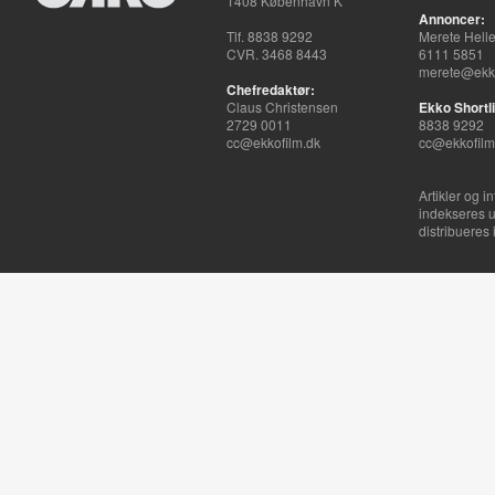
1408 København K
Annoncer:
Tlf. 8838 9292
Merete Hell
CVR. 3468 8443
6111 5851
merete@ekko
Chefredaktør:
Claus Christensen
Ekko Shortli
2729 0011
8838 9292
cc@ekkofilm.dk
cc@ekkofilm
Artikler og i
indekseres u
distribueres