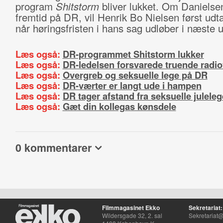
program
Shitstorm
bliver lukket. Om Danielse
fremtid på DR, vil Henrik Bo Nielsen først udt
når høringsfristen i hans sag udløber i næste 
Læs også:
DR-programmet Shitstorm lukker
Læs også:
DR-ledelsen forsvarede truende radi
Læs også:
Overgreb og seksuelle lege på DR
Læs også:
DR-værter er langt ude i hampen
Læs også:
DR tager afstand fra seksuelle juleleg
Læs også:
Gæt din kollegas kønsdele
0 kommentarer
Filmmagasinet Ekko
Sekretariat:
Wildersgade 32, 2. sal
Sekretariat@