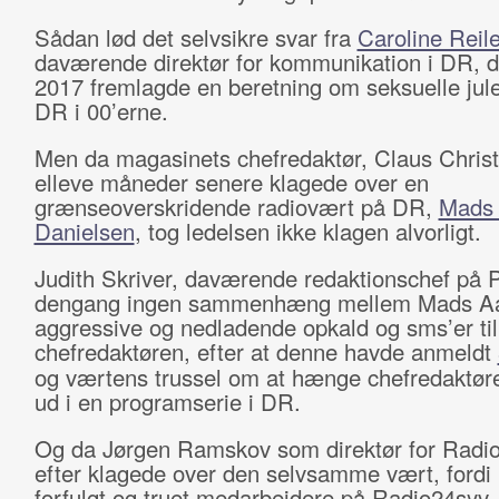
Sådan lød det selvsikre svar fra
Caroline Reile
daværende direktør for kommunikation i DR, d
2017 fremlagde en beretning om seksuelle jul
DR i 00’erne.
Men da magasinets chefredaktør, Claus Chris
elleve måneder senere klagede over en
grænseoverskridende radiovært på DR,
Mads
Danielsen
, tog ledelsen ikke klagen alvorligt.
Judith Skriver, daværende redaktionschef på 
dengang ingen sammenhæng mellem Mads A
aggressive og nedladende opkald og sms’er til
chefredaktøren, efter at denne havde anmeldt
og værtens trussel om at hænge chefredaktør
ud i en programserie i DR.
Og da Jørgen Ramskov som direktør for Radio
efter klagede over den selvsamme vært, fordi
forfulgt og truet medarbejdere på Radio24syv,