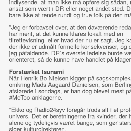
indlysende, at man ikke må opføre sig sådan,
ansat som vært i DR eller noget andet sted. D
bare ikke at rende rundt og true folk på den m
”Jeg er forbavset over, at den daværende reda
har ment, at det kunne klares lokalt med en
tilrettevisning, eller hvad der nu er sagt. Jeg k
der ikke er udmålt formelle konsekvenser, og d
jeg påfaldende. DR’s øverste ledelse burde væ
orienteret, så de kunne have handlet på klager
Forstærket tsunami
Når Henrik Bo Nielsen kigger på sagskomplek
omkring Mads Aagaard Danielsen, som Berlin
afslørede i søndags, er han dog blevet mest på
#MeToo-anklagerne.
”Ekko og Radio24syv foregår trods alt i et prof
univers. Det er beretningerne fra kvinder, der 
alene og tydeligvis været bange, som gør størst
siger kulturdirektøren.