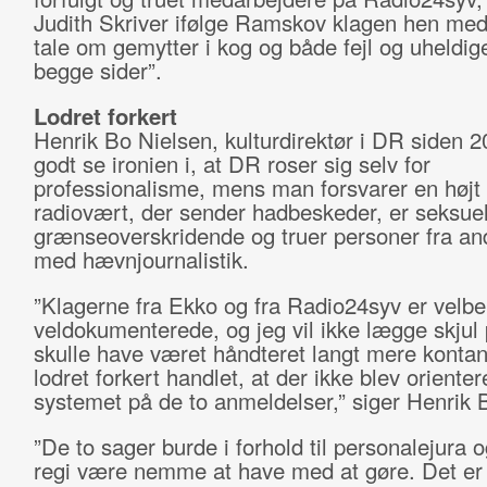
Judith Skriver ifølge Ramskov klagen hen med,
tale om gemytter i kog og både fejl og uheldig
begge sider”.
Lodret forkert
Henrik Bo Nielsen, kulturdirektør i DR siden 2
godt se ironien i, at DR roser sig selv for
professionalisme, mens man forsvarer en højt p
radiovært, der sender hadbeskeder, er seksuel
grænseoverskridende og truer personer fra an
med hævnjournalistik.
”Klagerne fra Ekko og fra Radio24syv er velbe
veldokumenterede, og jeg vil ikke lægge skjul 
skulle have været håndteret langt mere kontan
lodret forkert handlet, at der ikke blev orienter
systemet på de to anmeldelser,” siger Henrik 
”De to sager burde i forhold til personalejura 
regi være nemme at have med at gøre. Det er 