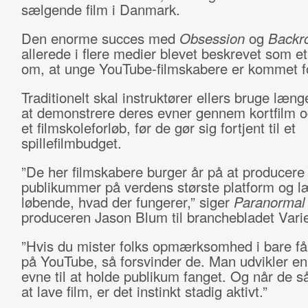
sælgende film i Danmark.
Den enorme succes med
Obsession
og
Back
allerede i flere medier blevet beskrevet som et
om, at unge YouTube-filmskabere er kommet for
Traditionelt skal instruktører ellers bruge læng
at demonstrere deres evner gennem kortfilm 
et filmskoleforløb, før de gør sig fortjent til et
spillefilmbudget.
”De her filmskabere burger år på at producere t
publikummer på verdens største platform og l
løbende, hvad der fungerer,” siger
Paranormal 
produceren Jason Blum til branchebladet Varie
”Hvis du mister folks opmærksomhed i bare f
på YouTube, så forsvinder de. Man udvikler en
evne til at holde publikum fanget. Og når de 
at lave film, er det instinkt stadig aktivt.”