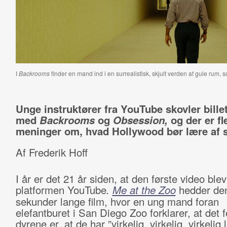
I
Backrooms
finder en mand ind i en surrealistisk, skjult verden af gule rum,
Unge instruktører fra YouTube skovler billet
med
Backrooms
og
Obsession,
og der er fl
meninger om, hvad Hollywood bør lære af 
Af Frederik Hoff
I år er det 21 år siden, at den første video blev
platformen YouTube
.
Me at the Zoo
hedder den
sekunder lange film, hvor en ung mand foran
elefantburet i San Diego Zoo forklarer, at det 
dyrene er, at de har ”virkelig, virkelig, virkelig