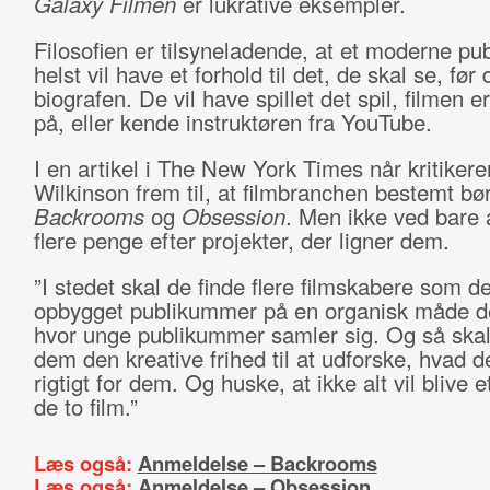
Galaxy Filmen
er lukrative eksempler.
Filosofien er tilsyneladende, at et moderne pu
helst vil have et forhold til det, de skal se, før 
biografen. De vil have spillet det spil, filmen e
på, eller kende instruktøren fra YouTube.
I en artikel i The New York Times når kritikere
Wilkinson frem til, at filmbranchen bestemt bø
Backrooms
og
Obsession
. Men ikke ved bare 
flere penge efter projekter, der ligner dem.
”I stedet skal de finde flere filmskabere som d
opbygget publikummer på en organisk måde de
hvor unge publikummer samler sig. Og så skal
dem den kreative frihed til at udforske, hvad d
rigtigt for dem. Og huske, at ikke alt vil blive e
de to film.”
Læs også:
Anmeldelse – Backrooms
Læs også:
Anmeldelse – Obsession