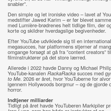
snabler”.
Den simple og let ironiske video – lavet af Yo
medstifter Jawed Karim – er før blevet samme
med Lumière-brødrenes helt tidlige film, der og
korte og skildrer hverdagslige begivenheder.
Efter YouTube udviklede sig til en internationa
megasucces, har platformens stjerner af man
omgange forsøgt at gå fra ”content creators” ti
filminstruktører på det store lærred.
Allerede i 2022 havde Danny og Michael Phili
YouTube-kanalen
RackaRacka
succes med gy
to Me
. 2026 er året, hvor YouTuberne for alvor
igennem Hollywoods borgmur – og de gjorde 
horror.
Indtjener milliarder
Tidligt på året havde YouTuberen Markiplier p
Iron Lung,
som han både er instruktør af og