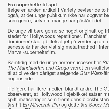
Fra superhelte til spil
Ifølge en anden artikel i Variety beviser de to h
også, at det unge publikum ikke har opgivet bi
som genre, selv om mange har påstået det.
De unge vil bare gerne se noget originalt og fri
stedet for Hollywoods repetitioner. Franchisefi
dominerer stadig billetsalget på verdensplan,
seneste år har der vist sig metaltræthed i inte
Marvel-superheltefilm.
Samtidig med de unge horror-succeser har
St
The Mandalorian and Grogu
været en skuffels
til at blive den dårligst sælgende
Star Wars
-fi
nogensinde.
Tidligere har flere medier, blandt andre The G
observeret, at Hollywood i øjeblikket satser m
spilfilmatiseringer som fremtidens blockbuster
års hit
En Minecraft film
og dette års
Super Ma