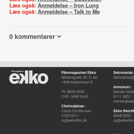
Læs også:
Anmeldelse – Iron Lung
Læs også:
Anmeldelse – Talk to Me
0 kommentarer
Filmmagasinet Ekko
Sekretariat:
Wildersgade 32, 2. sal
Sekretariat@
1408 København K
Annoncer:
Tlf. 8838 9292
Merete Hell
CVR. 3468 8443
6111 5851
merete@ekko
Chefredaktør:
Claus Christensen
Ekko Shortli
2729 0011
8838 9292
cc@ekkofilm.dk
cc@ekkofilm