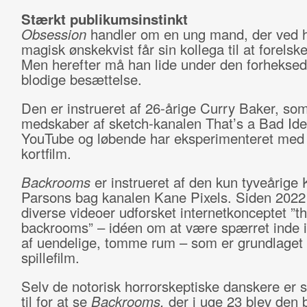
Stærkt publikumsinstinkt
Obsession
handler om en ung mand, der ved h
magisk ønskekvist får sin kollega til at forelsk
Men herefter må han lide under den forheksed
blodige besættelse.
Den er instrueret af 26-årige Curry Baker, som
medskaber af sketch-kanalen That’s a Bad Id
YouTube og løbende har eksperimenteret med 
kortfilm.
Backrooms
er instrueret af den kun tyveårige
Parsons bag kanalen Kane Pixels. Siden 2022 
diverse videoer udforsket internetkonceptet ”t
backrooms” – idéen om at være spærret inde i
af uendelige, tomme rum – som er grundlaget 
spillefilm.
Selv de notorisk horrorskeptiske danskere er
til for at se
Backrooms,
der i uge 23 blev den 