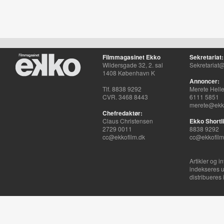
Filmmagasinet Ekko
Sekretariat:
Wildersgade 32, 2. sal
Sekretariat@
1408 København K
Annoncer:
Tlf. 8838 9292
Merete Hell
CVR. 3468 8443
6111 5851
merete@ekko
Chefredaktør:
Claus Christensen
Ekko Shortli
2729 0011
8838 9292
cc@ekkofilm.dk
cc@ekkofilm
Artikler og i
indekseres u
distribueres