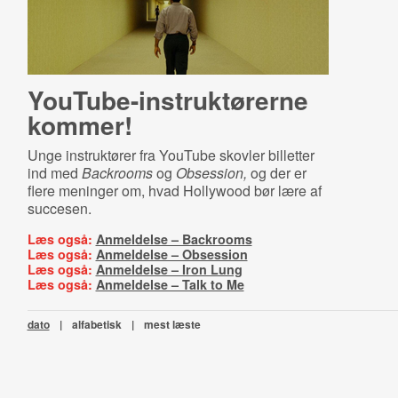
YouTu­be-​in­struk­tø­rer­ne
kommer!
Unge instruktører fra YouTube skovler billetter
ind med
Backrooms
og
Obsession,
og der er
flere meninger om, hvad Hollywood bør lære af
succesen.
Læs også:
Anmeldelse – Backrooms
Læs også:
Anmeldelse – Obsession
Læs også:
Anmeldelse – Iron Lung
Læs også:
Anmeldelse – Talk to Me
dato
|
alfabetisk
|
mest læste