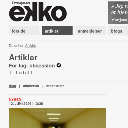
forside
artikler
anmeldelser
blogs
Du er her:
Artikler
Artikler
For tag: obsession
1 - 1 ud af 1
dato
|
alfabetisk
|
mest læste
NYHED
12. JUNI 2026 | 13:30