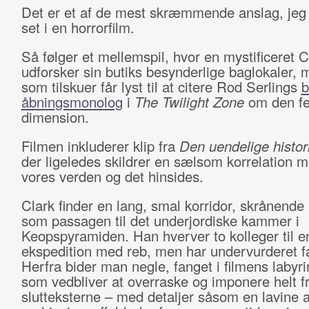
Det er et af de mest skræmmende anslag, jeg
set i en horrorfilm.
Så følger et mellemspil, hvor en mystificeret C
udforsker sin butiks besynderlige baglokaler,
som tilskuer får lyst til at citere Rod Serlings
b
åbningsmonolog
i
The Twilight Zone
om den f
dimension.
Filmen inkluderer klip fra
Den uendelige histo
der ligeledes skildrer en sælsom korrelation 
vores verden og det hinsides.
Clark finder en lang, smal korridor, skrånende
som passagen til det underjordiske kammer i
Keopspyramiden. Han hverver to kolleger til e
ekspedition med reb, men har undervurderet f
Herfra bider man negle, fanget i filmens labyrin
som vedbliver at overraske og imponere helt fr
slutteksterne – med detaljer såsom en lavine a