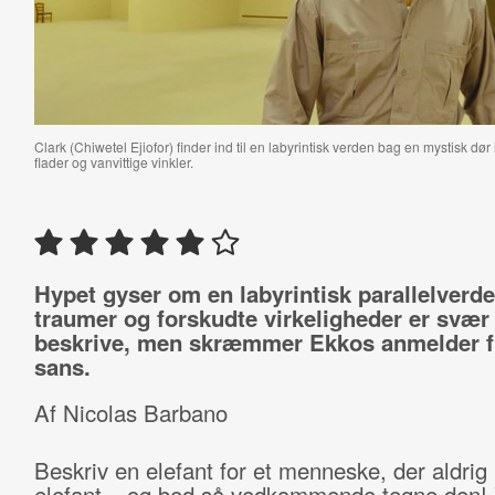
Clark (Chiwetel Ejiofor) finder ind til en labyrintisk verden bag en mystisk dø
flader og vanvittige vinkler.
Hypet gyser om en labyrintisk parallelverde
traumer og forskudte virkeligheder er svær 
beskrive, men skræmmer Ekkos anmelder fr
sans.
Af Nicolas Barbano
Beskriv en elefant for et menneske, der aldrig 
elefant – og bed så vedkommende tegne den! 