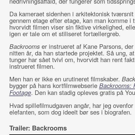
nedrivningsaffald, der fungerer som tidssprin
Da kameraet sidenhen i arkitektonisk tværsnit
gennem etage efter etage, kan man komme i t
hvorvidt filmen viser sin fiktive virkelighed, ell
igen er tale om et stiliseret fortællergreb.
Backrooms
er instrueret af Kane Parsons, der
nitten år, da han startede projektet. Så ung, a
tunger har sået tvivl om, hvorvidt han rent fakt
instrueret filmen.
Men han er ikke en urutineret filmskaber.
Bac
bygger på hans kortfilmwebserie
Backrooms: 
Footage
. Den kan stadig opleves gratis på Yo
Hvad spillefilmudgaven angår, har jeg ovenfor
elefanten, som dog ideelt bør ses i biografen.
Trailer: Backrooms