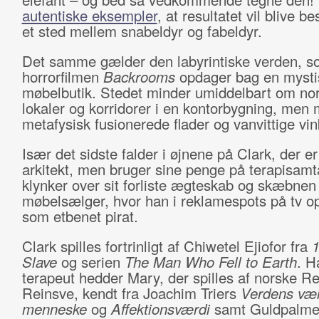
autentiske eksempler
, at resultatet vil blive be
et sted mellem snabeldyr og fabeldyr.
Det samme gælder den labyrintiske verden, so
horrorfilmen
Backrooms
opdager bag en mystis
møbelbutik. Stedet minder umiddelbart om no
lokaler og korridorer i en kontorbygning, men
metafysisk fusionerede flader og vanvittige vin
Især det sidste falder i øjnene på Clark, der e
arkitekt, men bruger sine penge på terapisamt
klynker over sit forliste ægteskab og skæbne
møbelsælger, hvor han i reklamespots på tv o
som etbenet pirat.
Clark spilles fortrinligt af Chiwetel Ejiofor fra
1
Slave
og serien
The Man Who Fell to Earth
. H
terapeut hedder Mary, der spilles af norske R
Reinsve, kendt fra Joachim Triers
Verdens væ
menneske
og
Affektionsværdi
samt Guldpalme