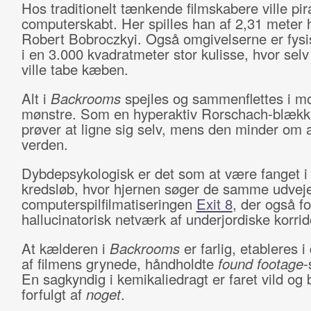
Hos traditionelt tænkende filmskabere ville pi
computerskabt. Her spilles han af 2,31 meter 
Robert Bobroczkyi. Også omgivelserne er fysis
i en 3.000 kvadratmeter stor kulisse, hvor sel
ville tabe kæben.
Alt i
Backrooms
spejles og sammenflettes i m
mønstre. Som en hyperaktiv Rorschach-blækkl
prøver at ligne sig selv, mens den minder om al
verden.
Dybdepsykologisk er det som at være fanget i 
kredsløb, hvor hjernen søger de samme udveje.
computerspilfilmatiseringen
Exit 8
, der også fo
hallucinatorisk netværk af underjordiske korri
At kælderen i
Backrooms
er farlig, etableres i
af filmens grynede, håndholdte
found footage
-
En sagkyndig i kemikaliedragt er faret vild og b
forfulgt af
noget
.