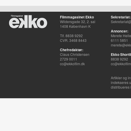
Filmmagasinet Ekko
Sekretariat:
Wildersgade 32, 2. sal
Sekretariat@
1408 København K
Annoncer:
Tlf. 8838 9292
Merete Hell
CVR. 3468 8443
6111 5851
merete@ekko
Chefredaktør:
Claus Christensen
Ekko Shortli
2729 0011
8838 9292
cc@ekkofilm.dk
cc@ekkofilm
Artikler og i
indekseres u
distribueres