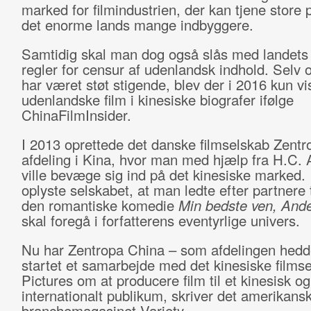
marked for filmindustrien, der kan tjene store
det enorme lands mange indbyggere.
Samtidig skal man dog også slås med landets
regler for censur af udenlandsk indhold. Selv o
har været støt stigende, blev der i 2016 kun vi
udenlandske film i kinesiske biografer ifølge
ChinaFilmInsider.
I 2013 oprettede det danske filmselskab Zentr
afdeling i Kina, hvor man med hjælp fra H.C.
ville bevæge sig ind på det kinesiske marked. 
oplyste selskabet, at man ledte efter partnere t
den romantiske komedie
Min bedste ven, And
skal foregå i forfatterens eventyrlige univers.
Nu har Zentropa China – som afdelingen hedd
startet et samarbejde med det kinesiske film
Pictures om at producere film til et kinesisk og
internationalt publikum, skriver det amerikans
branchemagasinet Variety.