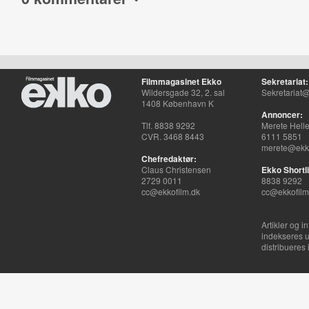
Filmmagasinet Ekko
Sekretariat:
Wildersgade 32, 2. sal
Sekretariat@
1408 København K
Annoncer:
Tlf. 8838 9292
Merete Hell
CVR. 3468 8443
6111 5851
merete@ekko
Chefredaktør:
Claus Christensen
Ekko Shortli
2729 0011
8838 9292
cc@ekkofilm.dk
cc@ekkofilm
Artikler og i
indekseres u
distribueres