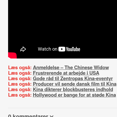
Læs også:
Anmeldelse – The Chinese Widow
Læs også:
Frustrerende at arbejde i USA
Læs også:
Gode råd til Zentropas Kina-eventyr
Læs også:
Producer vil sende dansk film til Kina
Læs også:
Kina dikterer blockbusteres indhold
Læs også:
Hollywood er bange for at støde Kina
0 kommentarer