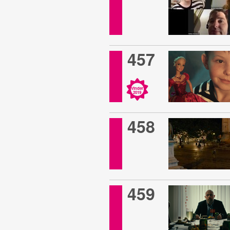
457
Vinder
2019
458
459