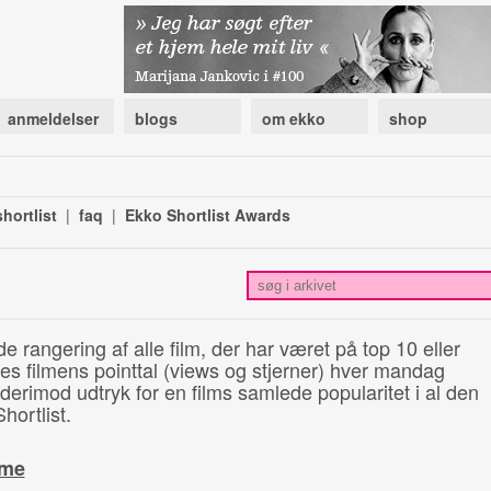
anmeldelser
blogs
om ekko
shop
hortlist
|
faq
|
Ekko Shortlist Awards
de rangering af alle film, der har været på top 10 eller
illes filmens pointtal (views og stjerner) hver mandag
 derimod udtryk for en films samlede popularitet i al den
hortlist.
ime