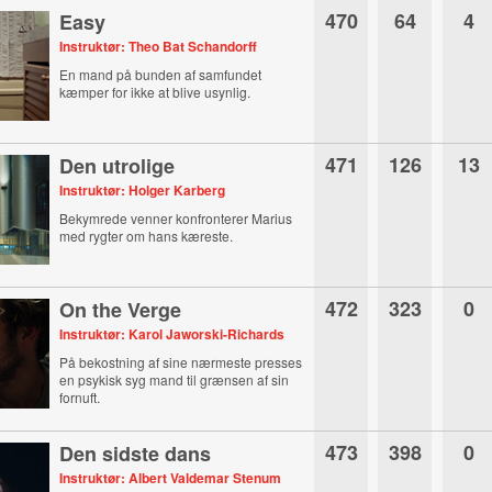
470
64
4
Easy
Instruktør: Theo Bat Schandorff
En mand på bunden af samfundet
kæmper for ikke at blive usynlig.
471
126
13
Den utrolige
Instruktør: Holger Karberg
Bekymrede venner konfronterer Marius
med rygter om hans kæreste.
472
323
0
On the Verge
Instruktør: Karol Jaworski-Richards
På bekostning af sine nærmeste presses
en psykisk syg mand til grænsen af sin
fornuft.
473
398
0
Den sidste dans
Instruktør: Albert Valdemar Stenum