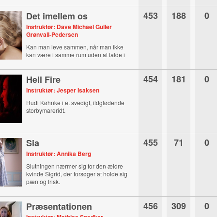
453
188
0
Det imellem os
Instruktør: Dave Michael Guller
Grønvall-Pedersen
Kan man leve sammen, når man ikke
kan være i samme rum uden at falde i
søvn?
454
181
0
Hell Fire
Instruktør: Jesper Isaksen
Rudi Køhnke i et svedigt, ildglødende
storbymareridt.
455
71
0
Sia
Instruktør: Annika Berg
Slutningen nærmer sig for den ældre
kvinde Sigrid, der forsøger at holde sig
pæn og frisk.
456
309
0
Præsentationen