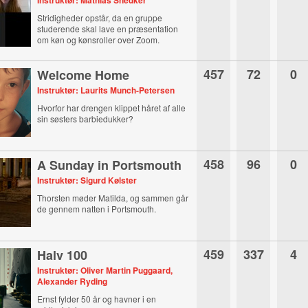
Instruktør: Mathias Snedker
Stridigheder opstår, da en gruppe
studerende skal lave en præsentation
om køn og kønsroller over Zoom.
457
72
0
Welcome Home
Instruktør: Laurits Munch-Petersen
Hvorfor har drengen klippet håret af alle
sin søsters barbiedukker?
458
96
0
A Sunday in Portsmouth
Instruktør: Sigurd Kølster
Thorsten møder Matilda, og sammen går
de gennem natten i Portsmouth.
459
337
4
Halv 100
Instruktør: Oliver Martin Puggaard,
Alexander Ryding
Ernst fylder 50 år og havner i en