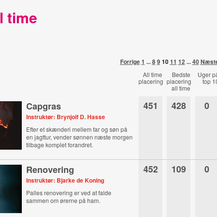
l time
Forrige
1
...
8
9
10
11
12
...
40
Næst
All time
Bedste
Uger p
placering
placering
top 1
all time
451
428
0
Capgras
Instruktør: Brynjolf D. Hasse
Efter et skænderi mellem far og søn på
en jagttur, vender sønnen næste morgen
tilbage komplet forandret.
452
109
0
Renovering
Instruktør: Bjarke de Koning
Palles renovering er ved at falde
sammen om ørerne på ham.