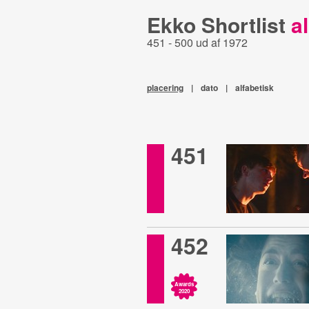
Ekko Shortlist
al
451 - 500 ud af 1972
placering
|
dato
|
alfabetisk
451
452
Awards
2020