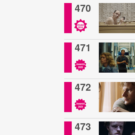
470
Vinder
2016
471
Awards
2025
472
Awards
2023
473