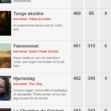
midtvejskrise.
460
85
9
Tunge skuldre
Instruktør: Tobias Ervolder
En præst konfronteres med sin indre
tvivl.
461
315
6
Fænomenet
Instruktør: Esben Thode Schultz
Paulo mødte en ufo i sin barndom i
Chile, men ingen mennesker vil tro på
ham.
462
345
4
Hjerteslag
Instruktør: Thor Zing
Da faren ligger i koma efter et hjertestop,
vil storesøster Thilde bevise, at hun kan
tage ansvar for sin familie.
463
243
0
La Chambre du Général