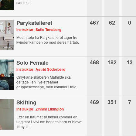
sammen.
467
62
0
Parykatelieret
Instruktør: Sofie Tønsberg
Med hjælp fra Parykatelieret tager tre
kvinder kampen op mod deres hårtab.
468
182
13
Solo Female
Instruktør: Astrid Söderberg
OnlyFans-skaberen Mathilde skal
deltage i en live-streamet
gruppesexscene, men kommer i tvivl.
469
351
7
Skifting
Instruktør: Zinnini Elkington
Efter en traumatisk fødsel kommer en
ung mor i tvivl om hendes barn er blevet
forbyttet.