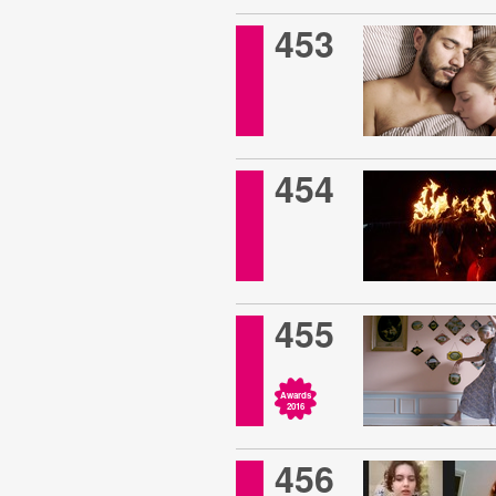
453
454
455
Awards
2016
456