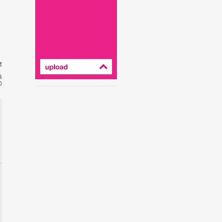
e
å
0