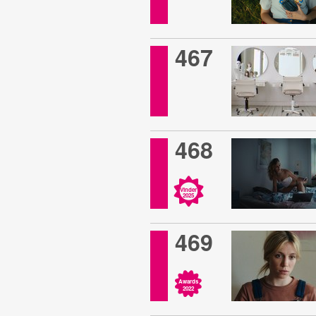
467
468
Vinder
2025
469
Awards
2022