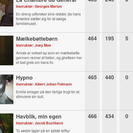
Instruktør: Georges Marion
En dreng udforsker sine rødder, da hans
forældre sætter sig for at sælge
familiehuset.
464
195
5
Mælkebøttebørn
Instruktør: Joey Moe
Amrak er vokset op som en mælkebøtte
gennem revner af beton, og ghettoen har
et fast greb om hans liv.
465
440
0
Hypno
Instruktør: Albert Johan Folmann
Emilie smager på den farlige frugt for at
stimulere sin sult.
466
434
0
Havblik, min egen
Instruktør: Jacob Buchhave
To søstre tager på en sidste telttur