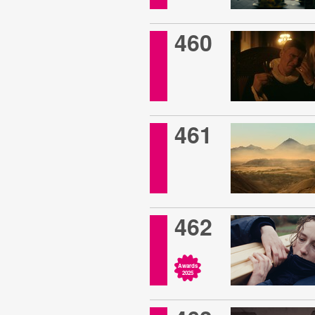
460
461
462
Awards
2025