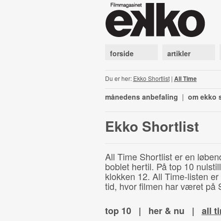
forside
artikler
Du er her:
Ekko Shortlist
|
All Time
månedens anbefaling
|
om ekko s
Ekko Shortlist
All Time Shortlist er en løben
boblet hertil. På top 10 nulst
klokken 12. All Time-listen er
tid, hvor filmen har været på S
top 10
|
her & nu
|
all t