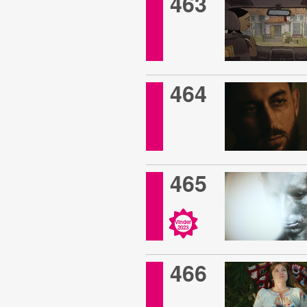
463
464
465
Vinder
2023
466