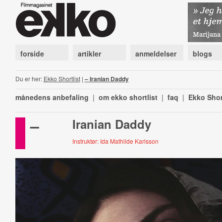
forside
artikler
anmeldelser
blogs
Du er her:
Ekko Shortlist
|
– Iranian Daddy
månedens anbefaling
|
om ekko shortlist
|
faq
|
Ekko Shor
–
Iranian Daddy
Instruktør: Ida Mathilde Karlsson