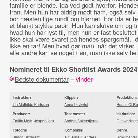
familie er blonde. Ida ved godt hvorfor. Hendes
Iran. Men hun har aldrig mødt ham, også selv
bor næsten lige rundt om hjørnet. For Ida er h
et blankt stykke papir. Hun kan skrive om og t
hvad hun har lyst til, men hun er fast besluttet
ikke skal være svaret på hendes spørgsmål. I
ikke en far! Men hvad gør man, når det virker
alle andre kan se noget i én, man ikke selv hel
Nomineret til Ekko Shortlist Awards 2024
Bedste dokumentar
– vinder
24
Instruktør:
Klipper:
Produktions
Ida Mathilde Karlsson
Anna Løvkvist
House Of Re
Producer:
Tonemester:
Institution:
Emilia Moth
,
Jesper Jack
Anders Ankerstjerne
Filmværkste
Fotograf:
Komponist:
Genre:
Simon Dixgaard
Tin Soheili
,
Anders
Dokumentar