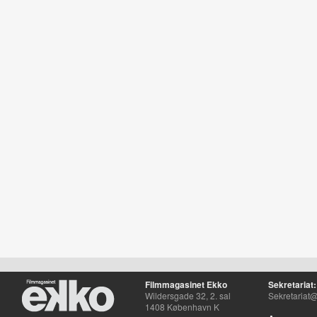
Filmmagasinet Ekko
Sekretariat:
Wildersgade 32, 2. sal
Sekretariat@
1408 København K