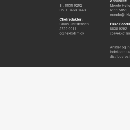
Annoncer:
Tlf. 8838 9292
Merete Hell
CVR. 3468 8443
6111 5851
merete@ekko
Chefredaktør:
Claus Christensen
Ekko Shortli
2729 0011
8838 9292
cc@ekkofilm.dk
cc@ekkofilm
Artikler og i
indekseres u
distribueres