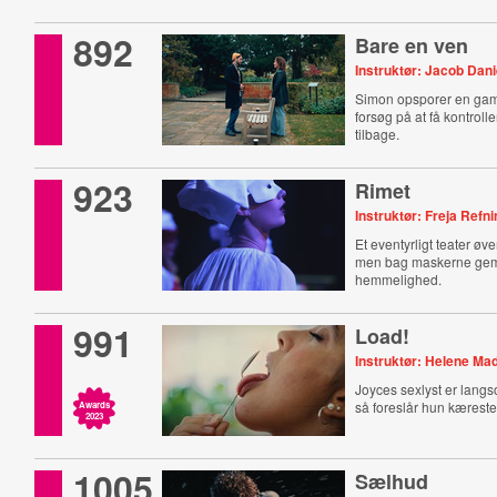
892
Bare en ven
Instruktør: Jacob Dani
Simon opsporer en gam
forsøg på at få kontrollen
tilbage.
923
Rimet
Instruktør: Freja Ref
Et eventyrligt teater øver 
men bag maskerne gem
hemmelighed.
991
Load!
Instruktør: Helene M
Joyces sexlyst er lang
så foreslår hun kæreste
Awards
2023
1005
Sælhud