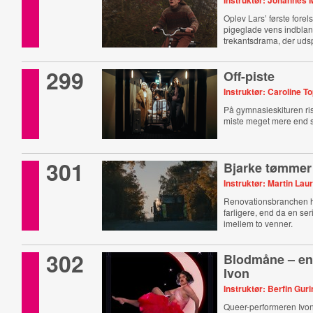
Instruktør: Johannes 
Oplev Lars’ første fore
pigeglade vens indbland
trekantsdrama, der udspi
299
Off-piste
Instruktør: Caroline 
På gymnasieskituren ri
miste meget mere end 
301
Bjarke tømmer
Instruktør: Martin Laur
Renovationsbranchen h
farligere, end da en s
imellem to venner.
302
Blodmåne – en
Ivon
Instruktør: Berfin Guri
Queer-performeren Ivo