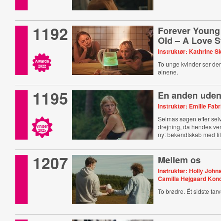
1192
Forever Young
Old – A Love S
Instruktør: Kathrine S
Awards
To unge kvinder ser dere
2022
øjnene.
1195
En anden uden
Instruktør: Emilie Fab
Selmas søgen efter selv
drejning, da hendes ven
Vinder
2025
nyt bekendtskab med til
1207
Mellem os
Instruktør: Holly John
Camilla Højgaard Kon
To brødre. Ét sidste farv