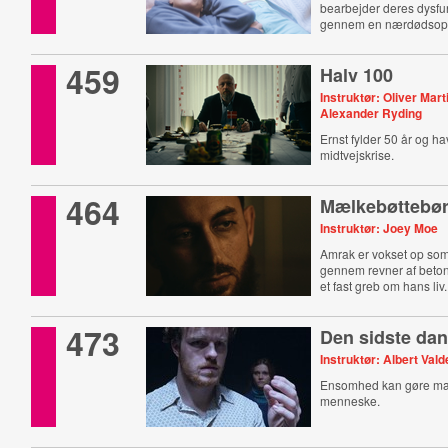
bearbejder deres dysfun
gennem en nærdødsopl
459
Halv 100
Instruktør: Oliver Mar
Alexander Ryding
Ernst fylder 50 år og ha
midtvejskrise.
464
Mælkebøttebø
Instruktør: Joey Moe
Amrak er vokset op so
gennem revner af beton
et fast greb om hans liv.
473
Den sidste da
Instruktør: Albert Va
Ensomhed kan gøre man
menneske.