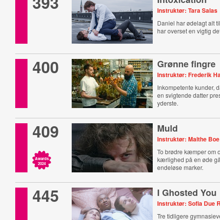
393
Instruktør: Tara Salas
Daniel har ødelagt alt t
har overset en vigtig det
400
Grønne fingre
Instruktør: Frederik 
Inkompetente kunder, d
en svigtende datter pres
yderste.
409
Muld
Instruktør: Malthe Boe
To brødre kæmper om 
kærlighed på en øde gå
Awards
2024
endeløse marker.
445
I Ghosted You
Instruktør: Sofia Due
Tre tidligere gymnasie