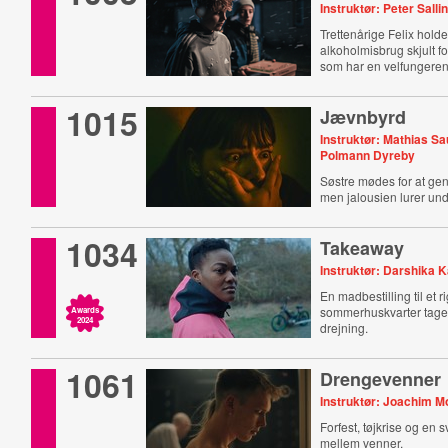
Instruktør: Peter Salli
Trettenårige Felix hold
alkoholmisbrug skjult f
som har en velfungeren
1015
Jævnbyrd
Instruktør: Mathias S
Polmann Dyreby
Søstre mødes for at ge
men jalousien lurer und
1034
Takeaway
Instruktør: Darshika 
En madbestilling til et ri
sommerhuskvarter tage
Awards
2024
drejning.
1061
Drengevenner
Instruktør: Joachim M
Forfest, tøjkrise og en
mellem venner.