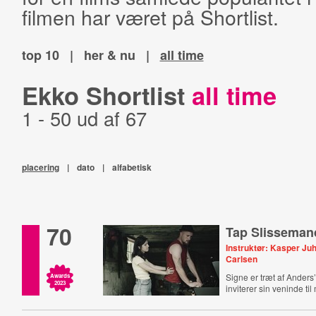
filmen har været på Shortlist.
top 10
|
her & nu
|
all time
Ekko Shortlist
all time
1 - 50 ud af 67
placering
|
dato
|
alfabetisk
70
Tap Slisseman
Instruktør: Kasper Juh
Carlsen
Signe er træt af Anders
Awards
2023
inviterer sin veninde ti