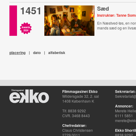
1451
Sæd
Instruktør: Tanne So
En Næstved-tøs, en no
mands sæd og en livsæ
Awards
2024
placering
|
dato
|
alfabetisk
Filmmagasinet Ekko
Sekretariat:
Wildersgade 32, 2. sal
Sekretariat@
1408 København K
Annoncer:
Tlf. 8838 9292
Merete Hell
CVR. 3468 8443
6111 5851
merete@ekko
Chefredaktør:
Claus Christensen
Ekko Shortli
2729 0011
8838 9292