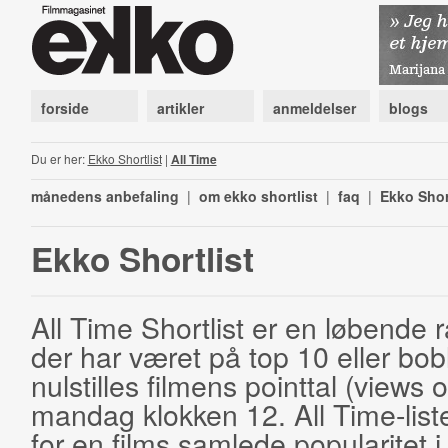
forside
artikler
anmeldelser
blogs
Du er her:
Ekko Shortlist
|
All Time
månedens anbefaling
|
om ekko shortlist
|
faq
|
Ekko Shor
Ekko Shortlist
All Time Shortlist er en løbende ra
der har været på top 10 eller bobl
nulstilles filmens pointtal (views 
mandag klokken 12. All Time-list
for en films samlede popularitet i 