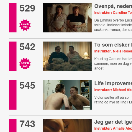
529
Ovenpå, nede
Instruktør: Caroline 
Da Emmas overbo Luca 
forhold, indleder kvind
Awards
2025
sexkonkurrence, der s
forhold på spil.
542
To som elsker
Instruktør: Niels Ros
Knud og Carsten har leve
sammen, men en dag vi
Awards
2025
andet.
545
Life Improvem
Instruktør: Michael A
Victor sætter alt på spil
rating og nye stilling i
743
Jeg gør det ig
Instruktør: Amalie Al