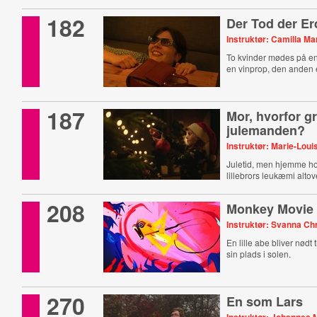
182
Der Tod der Er
Instruktør: Camilla M
To kvinder mødes på en
en vinprop, den anden e
187
Mor, hvorfor g
julemanden?
Instruktør: Marie-Lou
Juletid, men hjemme ho
lillebrors leukæmi alt
208
Monkey Movie
Instruktør: Svanna Ch
En lille abe bliver nødt 
sin plads i solen.
270
En som Lars