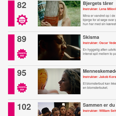
82
Bjergets tårer
Instruktør: Lena Milov
Mina er vandret op i d
bjerge for at søge svar
Vinder
2024
hun har med sin kærest
89
Skisma
Instruktør: Oscar Vede
En hyggelig aften udvikle
intenst spil mellem to pa
Awards
2022
95
Menneskemød
Instruktør: Jakob Ko
Et blomsterbud kan ikke
en blomsterbuket.
Awards
2024
102
Sammen er du
Instruktør: William S