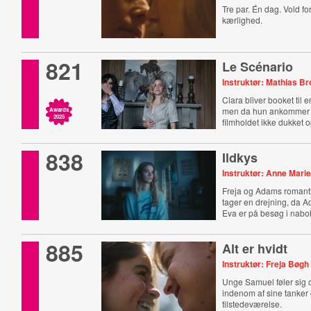
Tre par. Én dag. Vold f
kærlighed.
821
Le Scénario
Instruktør: Mathias Br
Clara bliver booket til 
men da hun ankommer ti
Awards
2025
filmholdet ikke dukket o
838
Ildkys
Instruktør: Anne Mari
Freja og Adams romantis
tager en drejning, da 
Eva er på besøg i nabo
885
Alt er hvidt
Instruktør: Freja Bøg
Unge Samuel føler sig 
indenom af sine tanker 
tilstedeværelse.