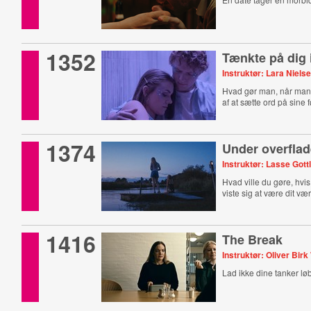
1352
Tænkte på dig
Instruktør: Lara Niels
Hvad gør man, når man 
af at sætte ord på sine 
1374
Under overfla
Instruktør: Lasse Gott
Hvad ville du gøre, hvi
viste sig at være dit væ
1416
The Break
Instruktør: Oliver Bir
Lad ikke dine tanker lø