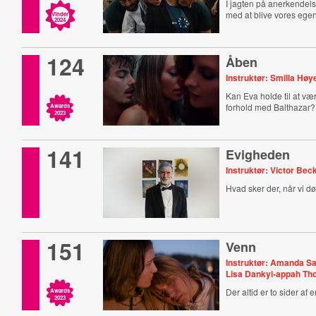
I jagten på anerkendels
med at blive vores egen
Vinder
2024
124
Åben
Instruktør: Smilla Høy
Kan Eva holde til at vær
forhold med Balthazar?
Awards
2023
141
Evigheden
Instruktør: Victor Bec
Hvad sker der, når vi d
151
Venn
Instruktør: Amanda S
Lisa Dankyi-appah T
Der altid er to sider af e
Awards
2023