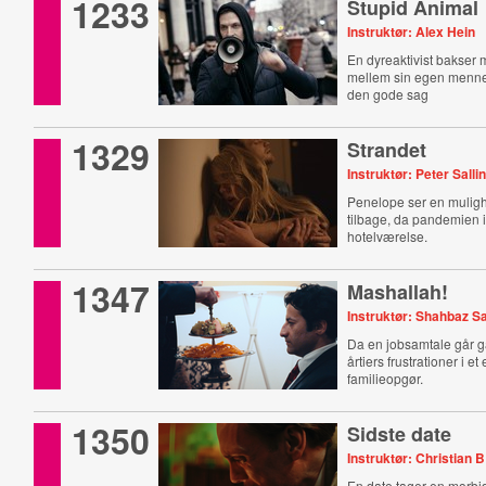
1233
Stupid Animal
Instruktør: Alex Hein
En dyreaktivist bakser
mellem sin egen menn
den gode sag
1329
Strandet
Instruktør: Peter Salli
Penelope ser en muligh
tilbage, da pandemien 
hotelværelse.
1347
Mashallah!
Instruktør: Shahbaz S
Da en jobsamtale går ga
årtiers frustrationer i et
familieopgør.
1350
Sidste date
Instruktør: Christian 
En date tager en morbid