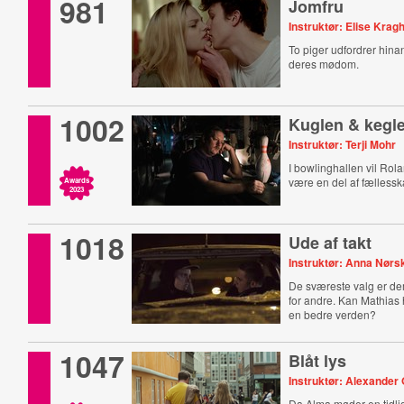
981
Jomfru
Instruktør: Elise Krag
To piger udfordrer hinan
deres mødom.
1002
Kuglen & kegl
Instruktør: Terji Mohr
I bowlinghallen vil Rola
være en del af fællessk
Awards
2023
1018
Ude af takt
Instruktør: Anna Nør
De sværeste valg er d
for andre. Kan Mathias 
en bedre verden?
1047
Blåt lys
Instruktør: Alexander 
Da Alma møder en tidli