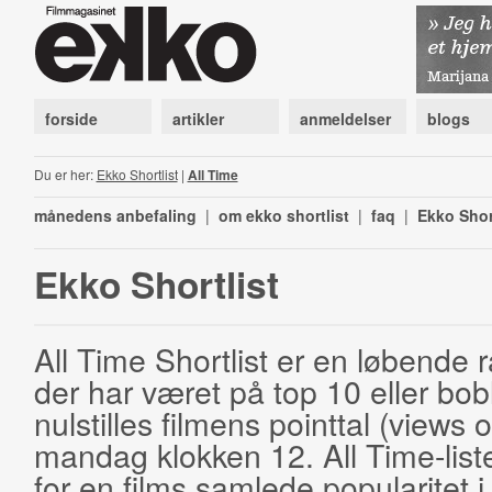
forside
artikler
anmeldelser
blogs
Du er her:
Ekko Shortlist
|
All Time
månedens anbefaling
|
om ekko shortlist
|
faq
|
Ekko Shor
Ekko Shortlist
All Time Shortlist er en løbende ra
der har været på top 10 eller bobl
nulstilles filmens pointtal (views 
mandag klokken 12. All Time-list
for en films samlede popularitet i 