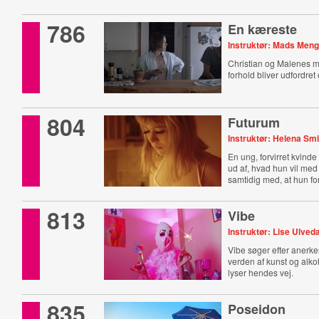
786
En kæreste
Instruktør: Mads Meng
Christian og Malenes 
forhold bliver udfordre
804
Futurum
Instruktør: Helena Smi
En ung, forvirret kvinde
ud af, hvad hun vil med 
samtidig med, at hun for
813
Vibe
Instruktør: Lise Ulved
Vibe søger efter anerke
verden af kunst og alko
lyser hendes vej.
835
Poseidon