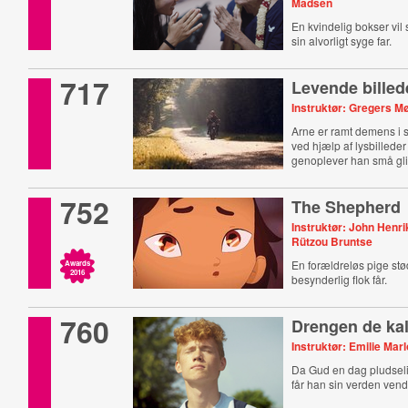
Madsen
En kvindelig bokser vil 
sin alvorligt syge far.
717
Levende billed
Instruktør: Gregers M
Arne er ramt demens i si
ved hjælp af lysbilled
genoplever han små glimt
752
The Shepherd
Instruktør: John Henri
Rützou Bruntse
En forældreløs pige st
Awards
2016
besynderlig flok får.
760
Drengen de ka
Instruktør: Emilie Marl
Da Gud en dag pludselig 
får han sin verden vend