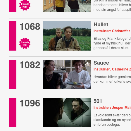
bandkammerat, bliver h
Awards
2019
med sin angst for at spi
1068
Hullet
Instruktør: Christoffe
Elias og Frank bruger 
fylde et mystisk hul, de
Awards
2021
genopstå i deres stue.
1082
Sauce
Instruktør: Catherine 
Hvordan bliver gæstern
der kommer forkerte s
1096
501
Instruktør: Jesper Mai
Et voldsomt skænderi o
stamkunde og en nya
en brun bodega.