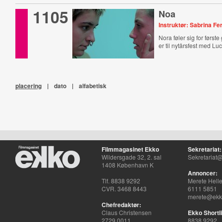
1105
Noa
Instruktør: Sabrina F
Nora føler sig for først
er til nytårsfest med Lu
placering
|
dato
|
alfabetisk
Filmmagasinet Ekko
Sekretariat:
Wildersgade 32, 2. sal
Sekretariat@
1408 København K
Annoncer:
Tlf. 8838 9292
Merete Hell
CVR. 3468 8443
6111 5851
merete@ekko
Chefredaktør:
Claus Christensen
Ekko Shortli
2729 0011
8838 9292