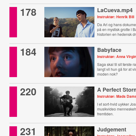
178
LaCueva.mp4
Instruktør: Henrik Bill
Da Ari og hans dokume
på en mystisk grotte i B
historien en hedensk dr
184
Babyface
Instruktør: Anna Virgi
Saga skal til sit første 
langt vil hun gå for at v
moden nok?
220
A Perfect Stor
Instruktør: Mads Dam
I et sort-hvid uykker J
musikvideo menneske
fremtiden.
231
Judgement