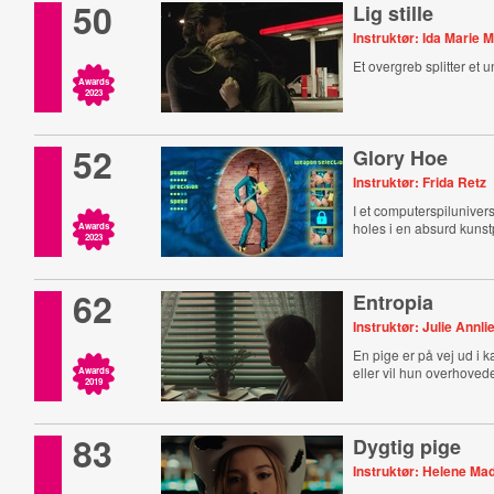
50
Lig stille
Instruktør: Ida Marie
Et overgreb splitter et
Awards
2023
52
Glory Hoe
Instruktør: Frida Retz
I et computerspilunivers
holes i en absurd kuns
Awards
2023
62
Entropia
Instruktør: Julie Annli
En pige er på vej ud i 
eller vil hun overhoved
Awards
2019
83
Dygtig pige
Instruktør: Helene M