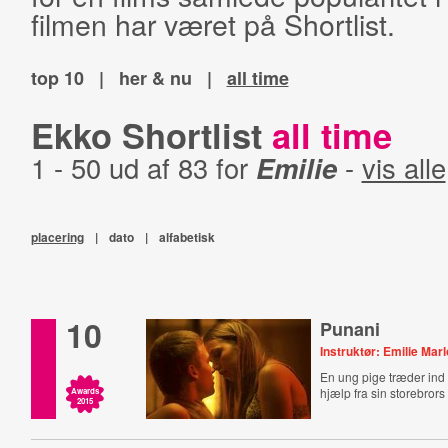
filmen har været på Shortlist.
top 10
|
her & nu
|
all time
Ekko Shortlist
all time
1 - 50 ud af 83 for
Emilie
-
vis alle
placering
|
dato
|
alfabetisk
10
Punani
Instruktør: Emilie Mar
En ung pige træder ind
hjælp fra sin storebrors
Awards
2015