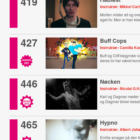
419
Instruktør: Mikkel Car
Morten mister alt og ove
eget liv. Men er han klar
427
Buff Cops
Instruktør: Camilla K
Buff og Cliff begynder a
deres liv har været kons
Awards
2021
446
Nøcken
Instruktør: Nicolai G.
Karl og Dagmar møder
og Dagmar bliver besat 
Vinder
2019
465
Hypno
Instruktør: Albert Jo
Emilie smager på den far