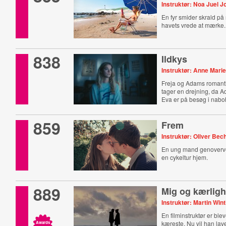
Instruktør: Noa Juel 
En fyr smider skrald på
havets vrede at mærke.
838
Ildkys
Instruktør: Anne Mari
Freja og Adams romantis
tager en drejning, da 
Eva er på besøg i nabo
859
Frem
Instruktør: Oliver Bec
En ung mand genovervej
en cykeltur hjem.
889
Mig og kærlig
Instruktør: Martin Win
En filminstruktør er bleve
kæreste. Nu vil han lav
Awards