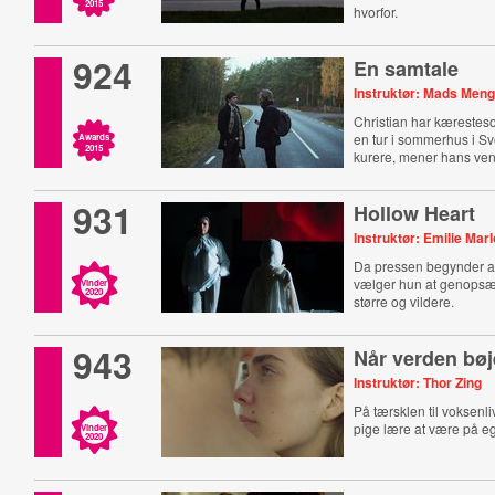
2015
hvorfor.
924
En samtale
Instruktør: Mads Meng
Christian har kærestes
en tur i sommerhus i S
Awards
2015
kurere, mener hans ven
931
Hollow Heart
Instruktør: Emilie Mar
Da pressen begynder at 
vælger hun at genopsæt
Vinder
2020
større og vildere.
943
Når verden bøj
Instruktør: Thor Zing
På tærsklen til voksenli
pige lære at være på e
Vinder
2020