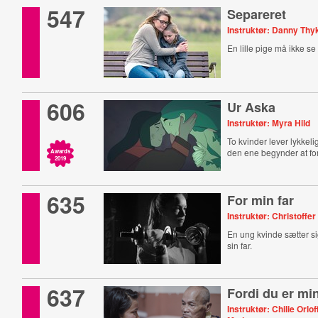
547
Separeret
Instruktør: Danny Th
En lille pige må ikke se
606
Ur Aska
Instruktør: Myra Hild
To kvinder lever lykke
den ene begynder at fo
Awards
2019
635
For min far
Instruktør: Christoff
En ung kvinde sætter si
sin far.
637
Fordi du er min
Instruktør: Chilie Orloff