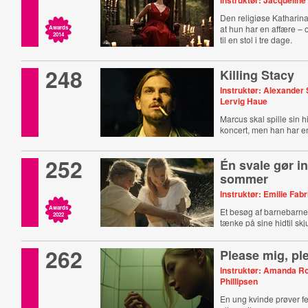
Instruktør: Jacquelin
Den religiøse Katharin
at hun har en affære –
Awards
2014
til en stol i tre dage.
248
Killing Stacy
Instruktør: Alexander
Lervig Haue
Marcus skal spille sin hi
koncert, men han har 
252
Én svale gør i
sommer
Instruktør: Emilie Fab
Awards
Et besøg af barnebarnet 
2022
tænke på sine hidtil sk
262
Please mig, pl
Instruktør: Amanda R
Phillipsen
En ung kvinde prøver fe