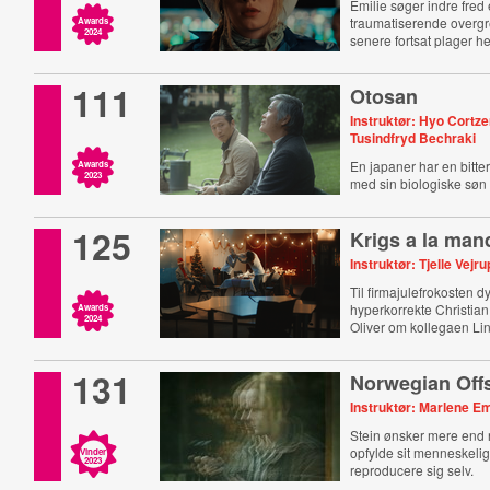
Emilie søger indre fred e
traumatiserende overgre
Awards
2024
senere fortsat plager h
111
Otosan
Instruktør: Hyo Cortze
Tusindfryd Bechraki
En japaner har en bitt
Awards
2023
med sin biologiske søn
125
Krigs a la man
Instruktør: Tjelle Vejru
Til firmajulefrokosten d
hyperkorrekte Christia
Awards
2024
Oliver om kollegaen Li
131
Norwegian Off
Instruktør: Marlene Em
Stein ønsker mere end 
opfylde sit menneskelig
Vinder
2023
reproducere sig selv.