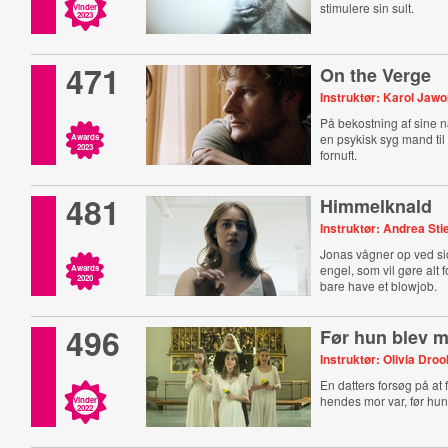
stimulere sin sult.
Vinder
2023
471
On the Verge
Instruktør: Karol Jaw
På bekostning af sine
en psykisk syg mand til
Awards
2023
fornuft.
481
Himmelknald
Instruktør: Andrea Sti
Jonas vågner op ved s
engel, som vil gøre alt 
Awards
2020
bare have et blowjob.
496
Før hun blev 
Instruktør: Olivia Droo
En datters forsøg på at 
hendes mor var, før hun 
Vinder
2022