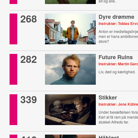
alt og alle.
268
Dyre drømme
Instruktør: Tobias Erv
Anton er mediefagslinj
men er hans ambitione
store?
282
Future Ruins
Instruktør: Martin Gar
Liv, død og kærlighed.
339
Stikker
Instruktør: Jens Kühn
Under besættelsen fors
Karl at få ram på mand
stukket Alfreds far.
Håbløst