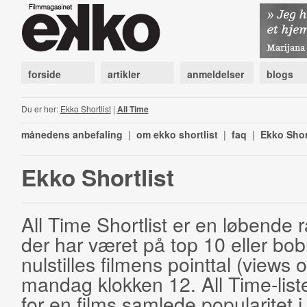
forside
artikler
anmeldelser
blogs
Du er her:
Ekko Shortlist
|
All Time
månedens anbefaling
|
om ekko shortlist
|
faq
|
Ekko Shor
Ekko Shortlist
All Time Shortlist er en løbende ra
der har været på top 10 eller bobl
nulstilles filmens pointtal (views 
mandag klokken 12. All Time-list
for en films samlede popularitet i 