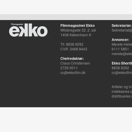
Filmmagasinet Ekko
Sekretariat:
Wildersgade 32, 2. sal
Sekretariat@
1408 København K
Annoncer:
Tlf. 8838 9292
Merete Hell
CVR. 3468 8443
6111 5851
merete@ekko
Chefredaktør:
Claus Christensen
Ekko Shortli
2729 0011
8838 9292
cc@ekkofilm.dk
cc@ekkofilm
Artikler og i
indekseres u
distribueres