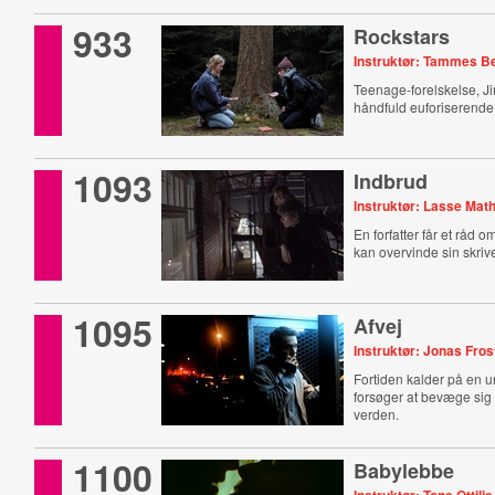
933
Rockstars
Instruktør: Tammes B
Teenage-forelskelse, J
håndfuld euforiserend
1093
Indbrud
Instruktør: Lasse Mat
En forfatter får et råd 
kan overvinde sin skriv
1095
Afvej
Instruktør: Jonas Fros
Fortiden kalder på en
forsøger at bevæge sig 
verden.
1100
Babylebbe