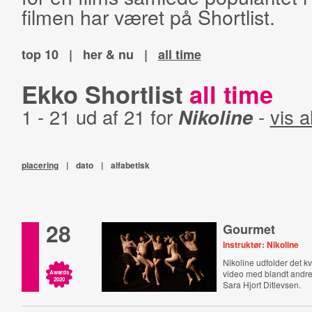
filmen har været på Shortlist.
top 10
|
her & nu
|
all time
Ekko Shortlist
all time
1 - 21 ud af 21 for
Nikoline
-
vis a
placering
|
dato
|
alfabetisk
28
Gourmet
Instruktør: Nikoline
Nikoline udfolder det k
video med blandt andre
Awards
2020
Sara Hjort Ditlevsen.