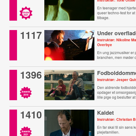
Instruktør: Tone Ottilie
En teenager med hjertes
queer techno-fest for at
Vinder
2021
tilbage.
1117
Under overfla
Instruktør: Nikoline M
Overbye
En ung jazzmusiker er p
branchen, men møder o
1396
Fodbolddomm
Instruktør: Jesper Qu
Den aldrende fodbold
opdager et omsorgssvi
Awards
2018
lille pige og beslutter a
1410
Kaldet
Instruktør: Christian 
En far skal til sin søns
plejefamilien.
Awards
2021