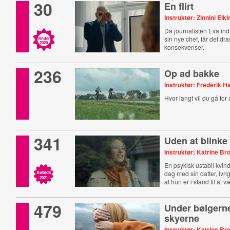
30
En flirt
Instruktør: Zinnini Elk
Da journalisten Eva ind
sin nye chef, får det dra
Vinder
2020
konsekvenser.
236
Op ad bakke
Instruktør: Frederik 
Hvor langt vil du gå for
341
Uden at blinke
Instruktør: Katrine Br
En psykisk ustabil kvind
dag med sin datter, ivrig
Awards
2021
at hun er i stand til at 
479
Under bølgerne
skyerne
Instruktør: Katrine Br