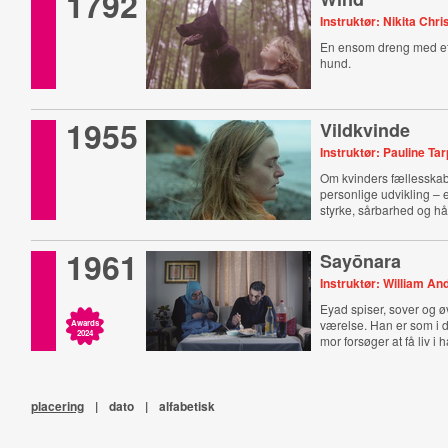
1792
Instruktør: Nikita Chr
En ensom dreng med et 
hund.
1955
Vildkvinde
Instruktør: Pauline Ta
Om kvinders fællesskab
personlige udvikling –
styrke, sårbarhed og hå
1961
Sayōnara
Instruktør: William An
Eyad spiser, sover og ø
værelse. Han er som i d
Awards
2024
mor forsøger at få liv i 
placering
|
dato
|
alfabetisk