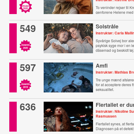
Vinder
To veninder rejser til Kr
2020
genforene Helene med 
549
Solstråle
Instruktør: Carla Mall
Syvårige Solvej bor al
psykisk syge mor i en l
Awards
2020
dåsemad og beskidt tøj
597
Amfi
Instruktør: Mathias Br
Tre unge mænd afslør
for at acceptere deres 
Awards
2019
seksualitet.
636
Flertallet er 
Instruktør: Nikoline S
Rasmussen
Flertallet synes, at fler
Diagnosen på et defekt