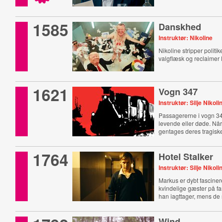
1585
Danskhed
Instruktør: Nikoline
Nikoline stripper politik
valgflæsk og reclaimer
1621
Vogn 347
Instruktør: Silje Nikol
Passagererne i vogn 3
levende eller døde. Når
gentages deres tragis
1764
Hotel Stalker
Instruktør: Silje Nikol
Markus er dybt fasciner
kvindelige gæster på fa
han iagttager, mens de 
Wind