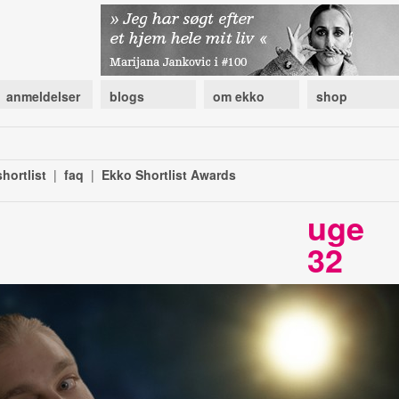
anmeldelser
blogs
om ekko
shop
hortlist
|
faq
|
Ekko Shortlist Awards
uge
32
g