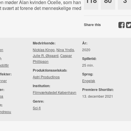
118
80
3
ten møder Alan kvinden Ocelle, som han
det svært at forene det menneskelige med
Share this
Medvirkende:
År:
en
Nicklas Kingo
,
Nina Yndis
,
2020
Julie R. Ølgaard
,
Caspar
f:
Spilletid:
Phillipson
dóttir
25 min.
Produktionsselskab:
ffekter:
Sprog:
Astri Productinos
nner
Engelsk
Institution:
er:
Premiere Shortlist:
Filmværkstedet København
ba
13. december 2021
Genre:
t:
Sci-fi
Andreou