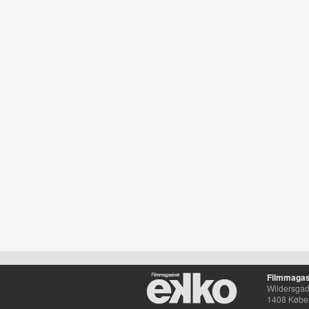
Filmmagas
Wildersgade
1408 Købe