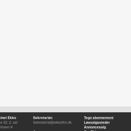
inet Ekko
Sekretariat:
Tegn abonnement
 32, 2. sal
Sekretariat@ekkofilm.dk
Løssalgssteder
nhavn K
Annoncesalg