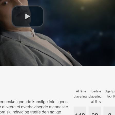
All time
Bedste
Uger p
placering
placering
top 1
menneskelignende kunstige intelligens,
all time
for at være et overbevisende menneske.
alsk individ og træffe den rigtige