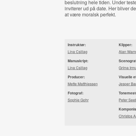
beslutning hele tiden. Under tes
inviterer ud på date. Her bliver 
at være moralsk perfekt.
Instruktør:
Klipper:
Lina Csillag
Alan Warr
Manuskript:
Scenogra
Lina Csillag
Gríma Irmu
Producer:
Visuelle e
Mette Matthiessen
Jesper Ba
Fotograf:
Tonemest
Sophie Gohr
Peter See
Komponis
Christos 